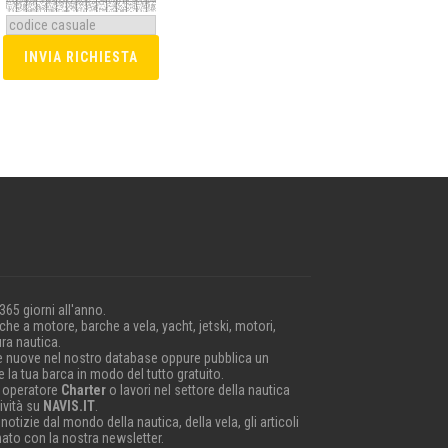
 365 giorni all'anno.
he a motore, barche a vela, yacht, jetski, motori,
ra nautica.
e nuove nel nostro database oppure pubblica un
 la tua barca in modo del tutto gratuito.
 operatore
Charter
o lavori nel settore della nautica
ività su
NAVIS.IT
.
 notizie dal mondo della nautica, della vela, gli articoli
nato con la nostra newsletter.