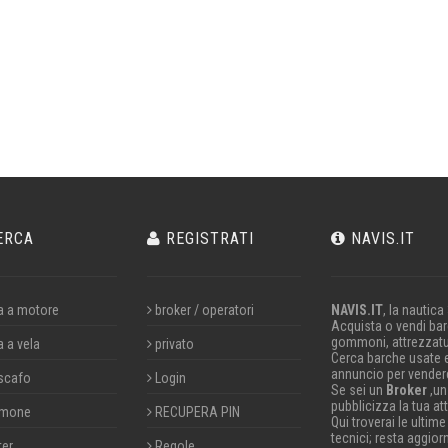
ERCA
REGISTRATI
NAVIS.IT
a a motore
broker / operatori
NAVIS.IT
, la nautica
Acquista o vendi barc
gommoni, attrezzatu
a a vela
privato
Cerca barche usate 
annuncio per vendere
scafo
Login
Se sei un
Broker
,un
pubblicizza la tua att
mone
RECUPERA PIN
Qui troverai le ultime
tecnici; resta aggior
ter
Regole