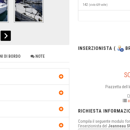
142
(visto 639 volte)
INSERZIONISTA (
BR
I DI BORDO
NOTE
S
Piazzetta dell 
a
RICHIESTA INFORMAZI
Compila il seguente modulo form
l'inserzionista del
Jeanneau S