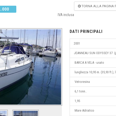
TORNA ALLA PAGINA 
2.000
IVA inclusa
DATI PRINCIPALI
2001
JEANNEAU SUN ODYSSEY 37 (pr
BARCA A VELA - usato
lunghezza 10,95 m. (35,93 ft.), 
Vetroresina
6,1 tonn..
1,95
Mare Adriatico