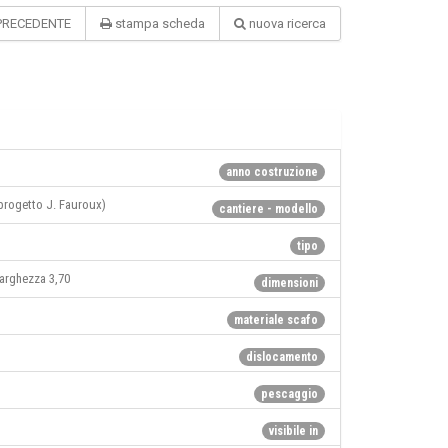
PRECEDENTE
stampa scheda
nuova ricerca
anno costruzione
ogetto J. Fauroux)
cantiere - modello
tipo
larghezza 3,70
dimensioni
materiale scafo
dislocamento
pescaggio
visibile in