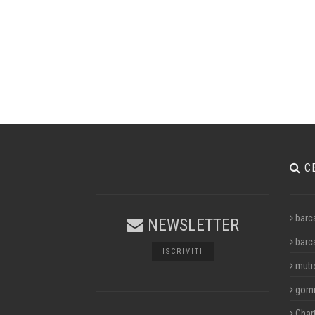
C
barc
NEWSLETTER
barc
ISCRIVITI
muti
gom
Char