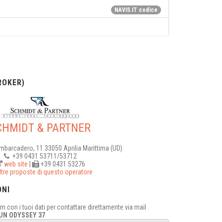
NAVIS.IT codice
OKER)
CHMIDT & PARTNER
Imbarcadero, 11 33050 Aprilia Marittima (UD)
+39 0431 53711/53712
web site
|
+39 0431 53276
ltre proposte di questo operatore
ONI
 con i tuoi dati per contattare direttamente via mail
UN ODYSSEY 37