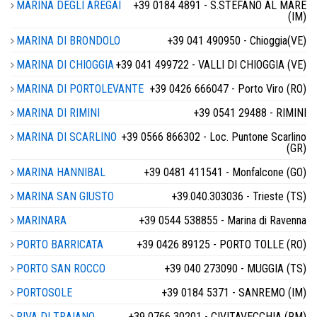
MARINA DEGLI AREGAI
+39 0184 4891 - S.STEFANO AL MARE
(IM)
MARINA DI BRONDOLO
+39 041 490950 - Chioggia(VE)
MARINA DI CHIOGGIA
+39 041 499722 - VALLI DI CHIOGGIA (VE)
MARINA DI PORTOLEVANTE
+39 0426 666047 - Porto Viro (RO)
MARINA DI RIMINI
+39 0541 29488 - RIMINI
MARINA DI SCARLINO
+39 0566 866302 - Loc. Puntone Scarlino
(GR)
MARINA HANNIBAL
+39 0481 411541 - Monfalcone (GO)
MARINA SAN GIUSTO
+39.040.303036 - Trieste (TS)
MARINARA
+39 0544 538855 - Marina di Ravenna
PORTO BARRICATA
+39 0426 89125 - PORTO TOLLE (RO)
PORTO SAN ROCCO
+39 040 273090 - MUGGIA (TS)
PORTOSOLE
+39 0184 5371 - SANREMO (IM)
RIVA DI TRAIANO
+39 0766 30201 - CIVITAVECCHIA (RM)