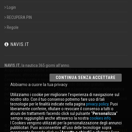
Login
RECUPERA PIN
Regole
NAVIS.IT
NAVIS.IT
, la nautica 365 giorni all'anno.
Acquista o vendi barche a motore, barche a vela, yacht, jetski, motori,
gommoni, attrezzatura nautica.
CONTINUA SENZA ACCETTARE
Cerca barche usate e nuove nel nostro database oppure pubblica un
annuncio per vendere la tua barca in modo del tutto gratuito.
Abbiamo a cuore la tua privacy
Se sei un
Broker
,un operatore
Charter
o lavori nel settore della nautica
pubblicizza la tua attività su
NAVIS.IT
.
Utilizziamo i cookie per migliorare l'esperienza di navigazione sul
Qui troverai le ultime notizie dal mondo della nautica, della vela, gli articoli
nostro sito. Con il tuo consenso potremo fare uso di tali
tecnici; resta aggiornato con la nostra newsletter.
tecnologie per le finalità indicate nella pagina
privacy policy
. Puoi
liberamente conferire, rifiutare o revocare il consenso a tutti o
alcuni dei trattamenti facendo click sul pulsante ''
Personalizza
''
sempre raggiungibili anche attraverso la nostra
cookies info.
I Cookies vengono utilizzati per la personalizzazione degli annunci
© 2026 NAVIS.IT® LOGHI REGISTRATI E SEGNI DISTINTIVI SONO DI PROPRIETÀ DEI
pubblicitari. Puoi acconsentire all'uso delle tecnologie sopra
RISPETTIVI TITOLARI. |
Privacy policy
|
Cookies info
| powered by:
START 2000 s.r.l.