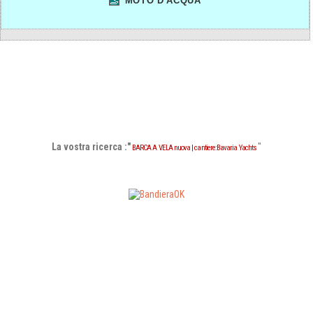
MOTO D'ACQUA
La vostra ricerca :"
"
BARCA A VELA nuova | cantiere:Bavaria Yachts