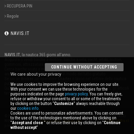
RECUPERA PIN
Regole
NAVIS.IT
NAVIS.IT
, la nautica 365 giorni all'anno.
Acquista o vendi barche a motore, barche a vela, yacht, jetski, motori,
gommoni, attrezzatura nautica.
CONTINUE WITHOUT ACCEPTING
Cerca barche usate e nuove nel nostro database oppure pubblica un
annuncio per vendere la tua barca in modo del tutto gratuito.
We care about your privacy
Se sei un
Broker
,un operatore
Charter
o lavori nel settore della nautica
pubblicizza la tua attività su
NAVIS.IT
.
We use cookies to improve the browsing experience on our site.
Qui troverai le ultime notizie dal mondo della nautica, della vela, gli articoli
With your consent we can use these technologies for the
tecnici; resta aggiornato con la nostra newsletter.
purposes indicated on the page
privacy policy
. You can freely give,
refuse or withdraw your consent to all or some of the treatments
by clicking on the button ''
Customize
'' always reachable through
our
cookies info.
Cookies are used to personalize advertisements. You can consent
© 2026 NAVIS.IT® LOGHI REGISTRATI E SEGNI DISTINTIVI SONO DI PROPRIETÀ DEI
to the use of the technologies mentioned above by clicking on
RISPETTIVI TITOLARI. |
Privacy policy
|
Cookies info
| powered by:
START 2000 s.r.l.
''
Accept and close
'' or refuse their use by clicking on ''
Continue
p.iva IT-02134430301
without accept
''