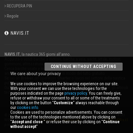
RECUPERA PIN
Regole
NAVIS.IT
NAVIS.IT
, la nautica 365 giorni all'anno.
Acquista o vendi barche a motore, barche a vela, yacht, jetski, motori,
gommoni, attrezzatura nautica.
CONTINUE WITHOUT ACCEPTING
Cerca barche usate e nuove nel nostro database oppure pubblica un
annuncio per vendere la tua barca in modo del tutto gratuito.
We care about your privacy
Se sei un
Broker
,un operatore
Charter
o lavori nel settore della nautica
pubblicizza la tua attività su
NAVIS.IT
.
We use cookies to improve the browsing experience on our site.
Qui troverai le ultime notizie dal mondo della nautica, della vela, gli articoli
With your consent we can use these technologies for the
tecnici; resta aggiornato con la nostra newsletter.
purposes indicated on the page
privacy policy
. You can freely give,
refuse or withdraw your consent to all or some of the treatments
by clicking on the button ''
Customize
'' always reachable through
our
cookies info.
Cookies are used to personalize advertisements. You can consent
© 2026 NAVIS.IT® LOGHI REGISTRATI E SEGNI DISTINTIVI SONO DI PROPRIETÀ DEI
to the use of the technologies mentioned above by clicking on
RISPETTIVI TITOLARI. |
Privacy policy
|
Cookies info
| powered by:
START 2000 s.r.l.
''
Accept and close
'' or refuse their use by clicking on ''
Continue
p.iva IT-02134430301
without accept
''