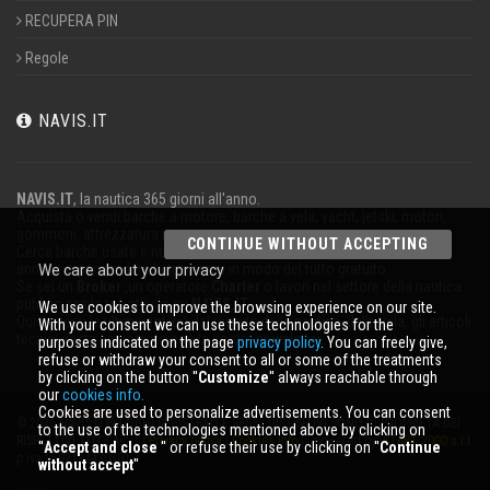
RECUPERA PIN
Regole
NAVIS.IT
NAVIS.IT
, la nautica 365 giorni all'anno.
Acquista o vendi barche a motore, barche a vela, yacht, jetski, motori,
gommoni, attrezzatura nautica.
CONTINUE WITHOUT ACCEPTING
Cerca barche usate e nuove nel nostro database oppure pubblica un
annuncio per vendere la tua barca in modo del tutto gratuito.
We care about your privacy
Se sei un
Broker
,un operatore
Charter
o lavori nel settore della nautica
pubblicizza la tua attività su
NAVIS.IT
.
We use cookies to improve the browsing experience on our site.
Qui troverai le ultime notizie dal mondo della nautica, della vela, gli articoli
With your consent we can use these technologies for the
tecnici; resta aggiornato con la nostra newsletter.
purposes indicated on the page
privacy policy
. You can freely give,
refuse or withdraw your consent to all or some of the treatments
by clicking on the button ''
Customize
'' always reachable through
our
cookies info.
Cookies are used to personalize advertisements. You can consent
© 2026 NAVIS.IT® LOGHI REGISTRATI E SEGNI DISTINTIVI SONO DI PROPRIETÀ DEI
to the use of the technologies mentioned above by clicking on
RISPETTIVI TITOLARI. |
Privacy policy
|
Cookies info
| powered by:
START 2000 s.r.l.
''
Accept and close
'' or refuse their use by clicking on ''
Continue
p.iva IT-02134430301
without accept
''