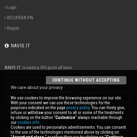
Login
RECUPERA PIN
Regole
NAVIS.IT
NAVIS.IT
, la nautica 365 giorni all'anno.
Acquista o vendi barche a motore, barche a vela, yacht, jetski, motori,
gommoni, attrezzatura nautica.
CONTINUE WITHOUT ACCEPTING
Cerca barche usate e nuove nel nostro database oppure pubblica un
annuncio per vendere la tua barca in modo del tutto gratuito.
We care about your privacy
Se sei un
Broker
,un operatore
Charter
o lavori nel settore della nautica
pubblicizza la tua attività su
NAVIS.IT
.
We use cookies to improve the browsing experience on our site.
Qui troverai le ultime notizie dal mondo della nautica, della vela, gli articoli
With your consent we can use these technologies for the
tecnici; resta aggiornato con la nostra newsletter.
purposes indicated on the page
privacy policy
. You can freely give,
refuse or withdraw your consent to all or some of the treatments
by clicking on the button ''
Customize
'' always reachable through
our
cookies info.
Cookies are used to personalize advertisements. You can consent
© 2026 NAVIS.IT® LOGHI REGISTRATI E SEGNI DISTINTIVI SONO DI PROPRIETÀ DEI
to the use of the technologies mentioned above by clicking on
RISPETTIVI TITOLARI. |
Privacy policy
|
Cookies info
| powered by:
START 2000 s.r.l.