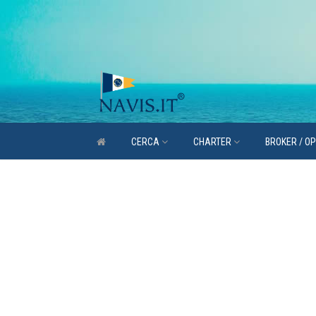
CERCA
CHARTER
BROKER / O