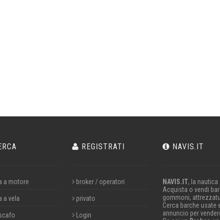
ERCA
REGISTRATI
NAVIS.IT
a a motore
broker / operatori
NAVIS.IT
, la nautica
Acquista o vendi barc
gommoni, attrezzatu
a a vela
privato
Cerca barche usate 
annuncio per vendere
scafo
Login