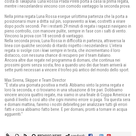
costa di Takapuna. Luna Rossa Prada Pirelli porta a casa la prima regata,
mentre i neozelandesi vincono con comodo vantaggio la seconda prova.
Nella prima regata Luna Rossa esegue un’ottima partenza che la porta a
posizionarsi mure a dritta sul pin, sopravvento ai kiwi, costretti a virare
dopo pochi secondi. Per i restanti 29 minuti di regata i ragazzi navigano in
pieno controllo, con manovre pulite, sempre in fase con i salti di vento.
Vincono la prova con 18 secondi di vantaggio.
Nella seconda prova, Luna Rossa in difficoltà in partenza, attraversa la
linea con qualche secondo di ritardo rispetto i neozelandesi. L’intera
regata si svolge con i kiwi sempre in testa, che incrementano il loro
distacco, con nessuna chance di recupero per il team italiano.
Ancora altre due regate nel programma di domani, che continua nei
prossimi giorni senza sosta, fino a quando uno dei due team arriverà ai
sette punti necessari a vincere il trofeo più antico del mondo dello sport.
Max Sirena, Skipper e Team Director
"È stata una giornata positiva a metà. Abbiamo vinto la prima regata e
loro la seconda, e ci troviamo in una situazione di tre pari. Dobbiamo
vincere ancora quattro regate, ma siamo in una finale di Coppa America e
quindi il livello è così alto che ogni minimo errore si paga. Tra questa sera
e domani mattina, faremo i nostri debriefing per analizzare tutti gli errori
fatti e cosa abbiamo fatto bene. E per domani, pronti a tornare in acqua
agguerriti."