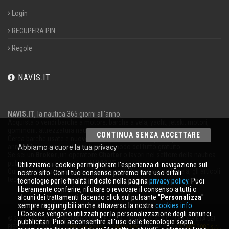
Login
RECUPERA PIN
Regole
NAVIS.IT
NAVIS.IT
, la nautica 365 giorni all'anno.
Acquista o vendi barche a motore, barche a vela, yacht, jetski, motori,
gommoni, attrezzatura nautica.
CONTINUA SENZA ACCETTARE
Cerca barche usate e nuove nel nostro database oppure pubblica un
annuncio per vendere la tua barca in modo del tutto gratuito.
Abbiamo a cuore la tua privacy
Se sei un
Broker
,un operatore
Charter
o lavori nel settore della nautica
pubblicizza la tua attività su
NAVIS.IT
.
Utilizziamo i cookie per migliorare l'esperienza di navigazione sul
Qui troverai le ultime notizie dal mondo della nautica, della vela, gli articoli
nostro sito. Con il tuo consenso potremo fare uso di tali
tecnici; resta aggiornato con la nostra newsletter.
tecnologie per le finalità indicate nella pagina
privacy policy
. Puoi
liberamente conferire, rifiutare o revocare il consenso a tutti o
alcuni dei trattamenti facendo click sul pulsante ''
Personalizza
''
sempre raggiungibili anche attraverso la nostra
cookies info.
I Cookies vengono utilizzati per la personalizzazione degli annunci
© 2026 NAVIS.IT® LOGHI REGISTRATI E SEGNI DISTINTIVI SONO DI PROPRIETÀ DEI
pubblicitari. Puoi acconsentire all'uso delle tecnologie sopra
RISPETTIVI TITOLARI. |
Privacy policy
|
Cookies info
| powered by:
START 2000 s.r.l.