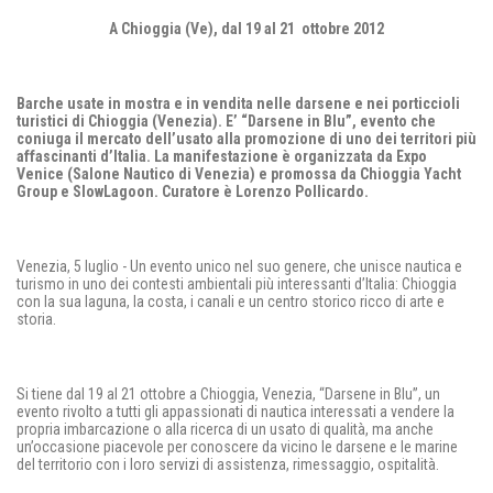
A Chioggia (Ve), dal 19 al 21 ottobre 2012
Barche usate in mostra e in vendita nelle darsene e nei porticcioli
turistici di Chioggia (Venezia). E’ “Darsene in Blu”, evento che
coniuga il mercato dell’usato alla promozione di uno dei territori più
affascinanti d’Italia. La manifestazione è organizzata da Expo
Venice (Salone Nautico di Venezia) e promossa da Chioggia Yacht
Group
e
SlowLagoon. Curatore è Lorenzo Pollicardo.
Venezia, 5 luglio - Un evento unico nel suo genere, che unisce nautica e
turismo in uno dei contesti ambientali più interessanti d’Italia: Chioggia
con la sua laguna, la costa, i canali e un centro storico ricco di arte e
storia.
Si tiene dal 19 al 21 ottobre a Chioggia, Venezia, “Darsene in Blu”, un
evento rivolto a tutti gli appassionati di nautica interessati a vendere la
propria imbarcazione o alla ricerca di un usato di qualità, ma anche
un’occasione piacevole per conoscere da vicino le darsene e le marine
del territorio con i loro servizi di assistenza, rimessaggio, ospitalità.