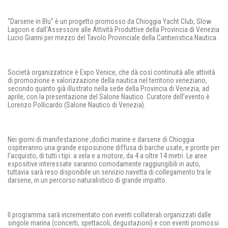
“Darsene in Blu” è un progetto promosso da Chioggia Yacht Club, Slow
Lagoon e dall’Assessore alle Attività Produttive della Provincia di Venezia
Lucio Gianni per mezzo del Tavolo Provinciale della Cantieristica Nautica.
Società organizzatrice è Expo Venice, che dà così continuità alle attività
di promozione e valorizzazione della nautica nel territorio veneziano,
secondo quanto già illustrato nella sede della Provincia di Venezia, ad
aprile, con la presentazione del Salone Nautico. Curatore dell’evento è
Lorenzo Pollicardo (Salone Nautico di Venezia).
Nei giorni di manifestazione ,dodici marine e darsene di Chioggia
ospiteranno una grande esposizione diffusa di barche usate, e pronte per
l’acquisto, di tutti i tipi: a vela e a motore, da 4 a oltre 14 metri. Le aree
espositive interessate saranno comodamente raggiungibili in auto,
tuttavia sarà reso disponibile un servizio navetta di collegamento tra le
darsene, in un percorso naturalistico di grande impatto.
Il programma sarà incrementato con eventi collaterali organizzati dalle
singole marina (concerti, spettacoli, degustazioni) e con eventi promossi