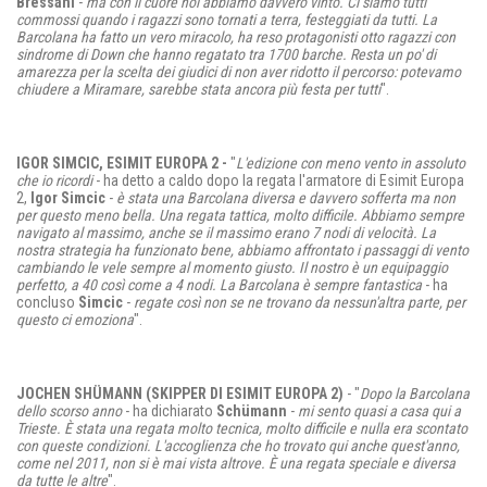
Bressani
-
ma con il cuore noi abbiamo davvero vinto. Ci siamo tutti
commossi quando i ragazzi sono tornati a terra, festeggiati da tutti. La
Barcolana ha fatto un vero miracolo, ha reso protagonisti otto ragazzi con
sindrome di Down che hanno regatato tra 1700 barche. Resta un po' di
amarezza per la scelta dei giudici di non aver ridotto il percorso: potevamo
chiudere a Miramare, sarebbe stata ancora più festa per tutti
".
IGOR SIMCIC, ESIMIT EUROPA 2 -
"
L'edizione con meno vento in assoluto
che io ricordi
- ha detto a caldo dopo la regata l'armatore di Esimit Europa
2,
Igor Simcic
-
è stata una Barcolana diversa e davvero sofferta ma non
per questo meno bella. Una regata tattica, molto difficile. Abbiamo sempre
navigato al massimo, anche se il massimo erano 7 nodi di velocità. La
nostra strategia ha funzionato bene, abbiamo affrontato i passaggi di vento
cambiando le vele sempre al momento giusto. Il nostro è un equipaggio
perfetto, a 40 così come a 4 nodi. La Barcolana è sempre fantastica
- ha
concluso
Simcic
-
regate così non se ne trovano da nessun'altra parte, per
questo ci emoziona
".
JOCHEN SHÜMANN (SKIPPER DI ESIMIT EUROPA 2)
- "
Dopo la Barcolana
dello scorso anno
- ha dichiarato
Schümann
-
mi sento quasi a casa qui a
Trieste. È stata una regata molto tecnica, molto difficile e nulla era scontato
con queste condizioni. L'accoglienza che ho trovato qui anche quest'anno,
come nel 2011, non si è mai vista altrove. È una regata speciale e diversa
da tutte le altre
".