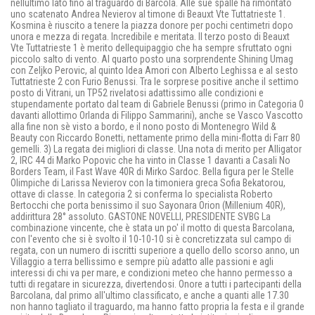
nellultimo lato fino al traguardo di Barcola. Alle sue spalle ha rimontato
uno scatenato Andrea Nevierov al timone di Beauxt Vte Tuttatrieste 1.
Kosmina è riuscito a tenere la piazza donore per pochi centimetri dopo
unora e mezza di regata. Incredibile e meritata. Il terzo posto di Beauxt
Vte Tuttatrieste 1 è merito dellequipaggio che ha sempre sfruttato ogni
piccolo salto di vento. Al quarto posto una sorprendente Shining Umag
con Zeljko Perovic, al quinto Idea Amori con Alberto Leghissa e al sesto
Tuttatrieste 2 con Furio Benussi. Tra le sorprese positive anche il settimo
posto di Vitrani, un TP52 rivelatosi adattissimo alle condizioni e
stupendamente portato dal team di Gabriele Benussi (primo in Categoria 0
davanti allottimo Orlanda di Filippo Sammarini), anche se Vasco Vascotto
alla fine non sè visto a bordo, e il nono posto di Montenegro Wild &
Beauty con Riccardo Bonetti, nettamente primo della mini-flotta di Farr 80
gemelli. 3) La regata dei migliori di classe. Una nota di merito per Alligator
2, lRC 44 di Marko Popovic che ha vinto in Classe 1 davanti a Casali No
Borders Team, il Fast Wave 40R di Mirko Sardoc. Bella figura per le Stelle
Olimpiche di Larissa Nevierov con la timoniera greca Sofia Bekatorou,
ottave di classe. In categoria 2 si conferma lo specialista Roberto
Bertocchi che porta benissimo il suo Sayonara Orion (Millenium 40R),
addirittura 28° assoluto. GASTONE NOVELLI, PRESIDENTE SVBG La
combinazione vincente, che è stata un po' il motto di questa Barcolana,
con l'evento che si è svolto il 10-10-10 si è concretizzata sul campo di
regata, con un numero di iscritti superiore a quello dello scorso anno, un
Villaggio a terra bellissimo e sempre più adatto alle passioni e agli
interessi di chi va per mare, e condizioni meteo che hanno permesso a
tutti di regatare in sicurezza, divertendosi. Onore a tutti i partecipanti della
Barcolana, dal primo all'ultimo classificato, e anche a quanti alle 17.30
non hanno tagliato il traguardo, ma hanno fatto propria la festa e il grande