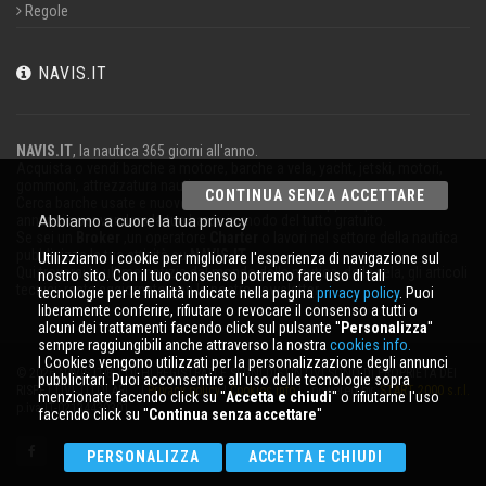
Regole
NAVIS.IT
NAVIS.IT
, la nautica 365 giorni all'anno.
Acquista o vendi barche a motore, barche a vela, yacht, jetski, motori,
gommoni, attrezzatura nautica.
CONTINUA SENZA ACCETTARE
Cerca barche usate e nuove nel nostro database oppure pubblica un
annuncio per vendere la tua barca in modo del tutto gratuito.
Abbiamo a cuore la tua privacy
Se sei un
Broker
,un operatore
Charter
o lavori nel settore della nautica
pubblicizza la tua attività su
NAVIS.IT
.
Utilizziamo i cookie per migliorare l'esperienza di navigazione sul
Qui troverai le ultime notizie dal mondo della nautica, della vela, gli articoli
nostro sito. Con il tuo consenso potremo fare uso di tali
tecnici; resta aggiornato con la nostra newsletter.
tecnologie per le finalità indicate nella pagina
privacy policy
. Puoi
liberamente conferire, rifiutare o revocare il consenso a tutti o
alcuni dei trattamenti facendo click sul pulsante ''
Personalizza
''
sempre raggiungibili anche attraverso la nostra
cookies info.
I Cookies vengono utilizzati per la personalizzazione degli annunci
© 2026 NAVIS.IT® LOGHI REGISTRATI E SEGNI DISTINTIVI SONO DI PROPRIETÀ DEI
pubblicitari. Puoi acconsentire all'uso delle tecnologie sopra
RISPETTIVI TITOLARI. |
Privacy policy
|
Cookies info
| powered by:
START 2000 s.r.l.
menzionate facendo click su ''
Accetta e chiudi
'' o rifiutarne l'uso
p.iva IT-02134430301
facendo click su ''
Continua senza accettare
''
PERSONALIZZA
ACCETTA E CHIUDI