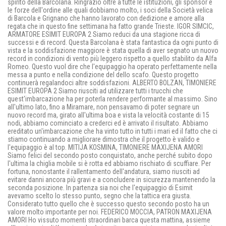
spirito della Barcolana. Ringrazio oltre a tutte le istituzioni, gli sponsor e
le forze dell'ordine alle quali dobbiamo molto, i soci della Società velica
di Barcola e Grignano che hanno lavorato con dedizione e amore alla
regata che in questo fine settimana ha fatto grande Trieste. IGOR SIMCIC,
ARMATORE ESIMIT EUROPA 2 Siamo reduci da una stagione ricca di
successi e di record. Questa Barcolana è stata fantastica da ogni punto di
vista e la soddisfazione maggiore è stata quella di aver segnato un nuovo
record in condizioni di vento più leggero rispetto a quello stabilito da Alfa
Romeo. Questo vuol dire che l'equipaggio ha operato perfettamente nella
messa a punto e nella condizione del dello scafo. Questo progetto
continuerà regalandoci altre soddisfazioni. ALBERTO BOLZAN, TIMONIERE
ESIMIT EUROPA 2 Siamo riusciti ad utilizzare tutti i trucchi che
quest'imbarcazione ha per poterla rendere performante al massimo. Sino
all'ultimo lato, fino a Miramare, non pensavamo di poter segnare un
nuovo record ma, girato all'ultima boa e vista la velocità costante di 15
nodi, abbiamo cominciato a crederci ed è arrivato il risultato. Abbiamo
ereditato un'imbarcazione che ha vinto tutto in tutti i mari ed il fatto che ci
stiamo continuando a migliorare dimostra che il progetto è valido e
l'equipaggio è al top. MITIJA KOSMINA, TIMONIERE MAXIJENA AMORI
Siamo felici del secondo posto conquistato, anche perché subito dopo
l'ultima la chiglia mobile si è rotta ed abbiamo rischiato di scuffiare. Per
fortuna, nonostante il rallentamento dell'andatura, siamo riusciti ad
evitare danni ancora più gravi e a concludere in sicurezza mantenendo la
seconda posizione. In partenza sia noi che l'equipaggio di Esimit
avevamo scelto lo stesso punto, segno che la tattica era giusta.
Considerato tutto quello che è successo questo secondo posto ha un
valore molto importante per noi. FEDERICO MOCCIA, PATRON MAXIJENA
AMORI Ho vissuto momenti straordinari barca questa mattina, assieme