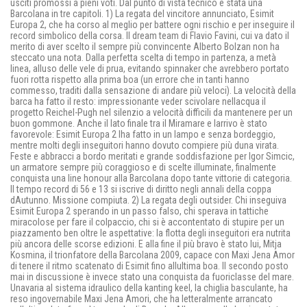
usciti promossi a pieni voti. Dal punto di vista tecnico è stata una
Barcolana in tre capitoli. 1) La regata del vincitore annunciato, Esimit
Europa 2, che ha corso al meglio per battere ogni rischio e per inseguire il
record simbolico della corsa. Il dream team di Flavio Favini, cui va dato il
merito di aver scelto il sempre più convincente Alberto Bolzan non ha
steccato una nota. Dalla perfetta scelta di tempo in partenza, a metà
linea, alluso delle vele di prua, evitando spinnaker che avrebbero portato
fuori rotta rispetto alla prima boa (un errore che in tanti hanno
commesso, traditi dalla sensazione di andare più veloci). La velocità della
barca ha fatto il resto: impressionante veder scivolare nellacqua il
progetto Reichel-Pugh nel silenzio a velocità difficili da mantenere per un
buon gommone. Anche il lato finale tra il Miramare e larrivo è stato
favorevole: Esimit Europa 2 lha fatto in un lampo e senza bordeggio,
mentre molti degli inseguitori hanno dovuto compiere più duna virata.
Feste e abbracci a bordo meritati e grande soddisfazione per Igor Simcic,
un armatore sempre più coraggioso e di scelte illuminate, finalmente
conquista una line honour alla Barcolana dopo tante vittorie di categoria.
Il tempo record di 56 e 13 si iscrive di diritto negli annali della coppa
dAutunno. Missione compiuta. 2) La regata degli outsider. Chi inseguiva
Esimit Europa 2 sperando in un passo falso, chi sperava in tattiche
miracolose per fare il colpaccio, chi si è accontentato di stupire per un
piazzamento ben oltre le aspettative: la flotta degli inseguitori era nutrita
più ancora delle scorse edizioni. E alla fine il più bravo è stato lui, Mitja
Kosmina, il trionfatore della Barcolana 2009, capace con Maxi Jena Amor
di tenere il ritmo scatenato di Esimit fino allultima boa. Il secondo posto
mai in discussione è invece stato una conquista da fuoriclasse del mare.
Unavaria al sistema idraulico della kanting keel, la chiglia basculante, ha
reso ingovernabile Maxi Jena Amori, che ha letteralmente arrancato