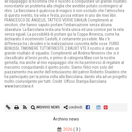
all'equipaggio di Kosmina che è riuscito a conquistare un grande risultato
nonostante un problema alla chiglia che avrebbe potuto costringerci al
ritiro. La Barcolana è qualcosa di magico è non escludo che l'atmosfera
di questo evento, tra vela e festa, possa entrare in uno dei miei libri.
FRANCESCO DE ANGELIS, TATTICO VERVE DAHLIA Complimenti ai
vincitori, che hanno saputo portare l'imbarcazione senza alcuna
sbavatura. La Barcolana resta una festa unica ed una cornice per la vela
senza eguali. La possibilità di portare qui la Coppa America, come ha
dichiarato il viceministri Castelli, è certamente possibile. Ma c'è
differenza tra i desideri e la realizzazione concreta delle cose. FURIO
BENUSSI, TIMONIERE TUTTATRIESTE 2 BAUXT VTE Il nostro è stato un
grande risultato di squadra. Complimenti ad Andrea Nevierov che si è
classificato al terzo posto, e primo di categoria Maxi con la nostra
gemella, ma anche al mio equipaggio che mi ha permesso di regatare al
massimo conquistando il quinto posto. Siamo felici non solo del
piazzamento ma anche dell'entusiasmo del patron Roberto Snaidero che
ha partecipato per la prima volta alla Barcolana, dando vita ad un progetto
molto coinvolgente per tutti. Credit: Ufficio Stampa Barcolana
www.barcolana.it
ARCHIVIO NEWS
condividi:
Archivio news
2026
( 3 )