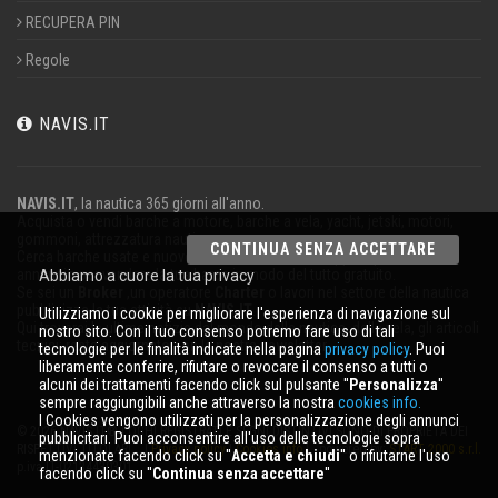
RECUPERA PIN
Regole
NAVIS.IT
NAVIS.IT
, la nautica 365 giorni all'anno.
Acquista o vendi barche a motore, barche a vela, yacht, jetski, motori,
gommoni, attrezzatura nautica.
CONTINUA SENZA ACCETTARE
Cerca barche usate e nuove nel nostro database oppure pubblica un
annuncio per vendere la tua barca in modo del tutto gratuito.
Abbiamo a cuore la tua privacy
Se sei un
Broker
,un operatore
Charter
o lavori nel settore della nautica
pubblicizza la tua attività su
NAVIS.IT
.
Utilizziamo i cookie per migliorare l'esperienza di navigazione sul
Qui troverai le ultime notizie dal mondo della nautica, della vela, gli articoli
nostro sito. Con il tuo consenso potremo fare uso di tali
tecnici; resta aggiornato con la nostra newsletter.
tecnologie per le finalità indicate nella pagina
privacy policy
. Puoi
liberamente conferire, rifiutare o revocare il consenso a tutti o
alcuni dei trattamenti facendo click sul pulsante ''
Personalizza
''
sempre raggiungibili anche attraverso la nostra
cookies info.
I Cookies vengono utilizzati per la personalizzazione degli annunci
© 2026 NAVIS.IT® LOGHI REGISTRATI E SEGNI DISTINTIVI SONO DI PROPRIETÀ DEI
pubblicitari. Puoi acconsentire all'uso delle tecnologie sopra
RISPETTIVI TITOLARI. |
Privacy policy
|
Cookies info
| powered by:
START 2000 s.r.l.
menzionate facendo click su ''
Accetta e chiudi
'' o rifiutarne l'uso
p.iva IT-02134430301
facendo click su ''
Continua senza accettare
''