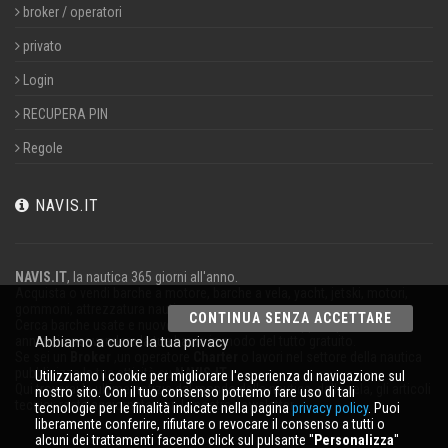
broker / operatori
privato
Login
RECUPERA PIN
Regole
NAVIS.IT
NAVIS.IT
, la nautica 365 giorni all'anno.
Acquista o vendi barche a motore, barche a vela, yacht, jetski, motori,
gommoni, attrezzatura nautica.
CONTINUA SENZA ACCETTARE
Cerca barche usate e nuove nel nostro database oppure pubblica un
annuncio per vendere la tua barca in modo del tutto gratuito.
Abbiamo a cuore la tua privacy
Se sei un
Broker
,un operatore
Charter
o lavori nel settore della nautica
pubblicizza la tua attività su
NAVIS.IT
.
Utilizziamo i cookie per migliorare l'esperienza di navigazione sul
Qui troverai le ultime notizie dal mondo della nautica, della vela, gli articoli
nostro sito. Con il tuo consenso potremo fare uso di tali
tecnici; resta aggiornato con la nostra newsletter.
tecnologie per le finalità indicate nella pagina
privacy policy
. Puoi
liberamente conferire, rifiutare o revocare il consenso a tutti o
alcuni dei trattamenti facendo click sul pulsante ''
Personalizza
''