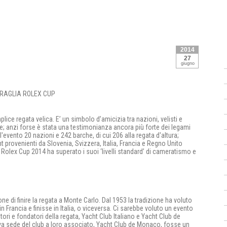
2014
27
giugno
ice regata velica. E’ un simbolo d’amicizia tra nazioni, velisti e
; anzi forse è stata una testimonianza ancora più forte dei legami
evento 20 nazioni e 242 barche, di cui 206 alla regata d'altura;
 provenienti da Slovenia, Svizzera, Italia, Francia e Regno Unito
 Rolex Cup 2014 ha superato i suoi ‘livelli standard’ di cameratismo e
one di finire la regata a Monte Carlo. Dal 1953 la tradizione ha voluto
in Francia e finisse in Italia, o viceversa. Ci sarebbe voluto un evento
ori e fondatori della regata, Yacht Club Italiano e Yacht Club de
va sede del club a loro associato, Yacht Club de Monaco, fosse un