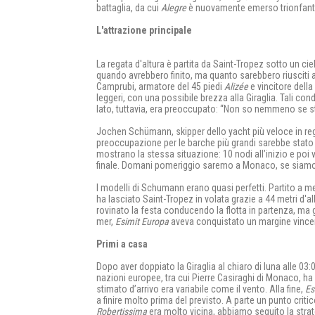
battaglia, da cui
Alegre
è nuovamente emerso trionfant
L'attrazione principale
La regata d'altura è partita da Saint-Tropez sotto un cie
quando avrebbero finito, ma quanto sarebbero riusciti a
Camprubi, armatore del 45 piedi
Alizée
e vincitore della
leggeri, con una possibile brezza alla Giraglia. Tali co
lato, tuttavia, era preoccupato: “Non so nemmeno se sta
Jochen Schümann, skipper dello yacht più veloce in reg
preoccupazione per le barche più grandi sarebbe stato l’
mostrano la stessa situazione: 10 nodi all’inizio e poi 
finale. Domani pomeriggio saremo a Monaco, se siamo 
I modelli di Schumann erano quasi perfetti. Partito a m
ha lasciato Saint-Tropez in volata grazie a 44 metri d'a
rovinato la festa conducendo la flotta in partenza, ma g
mer,
Esimit Europa
aveva conquistato un margine vince
Primi a casa
Dopo aver doppiato la Giraglia al chiaro di luna alle 03
nazioni europee, tra cui Pierre Casiraghi di Monaco, ha 
stimato d’arrivo era variabile come il vento. Alla fine,
Es
a finire molto prima del previsto. A parte un punto criti
Robertissima
era molto vicina, abbiamo seguito la stra