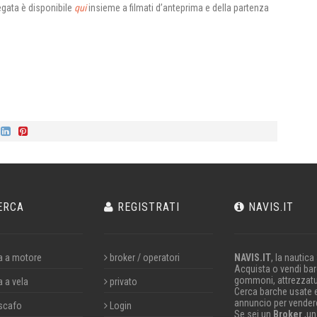
egata è disponibile
qui
insieme a filmati d’anteprima e della partenza
ERCA
REGISTRATI
NAVIS.IT
a a motore
broker / operatori
NAVIS.IT
, la nautica
Acquista o vendi barc
gommoni, attrezzatu
a a vela
privato
Cerca barche usate 
annuncio per vendere
scafo
Login
Se sei un
Broker
,un