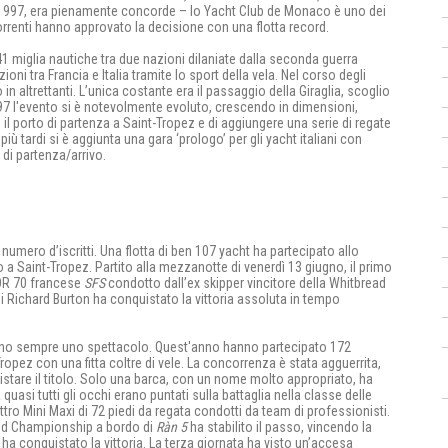
l 1997, era pienamente concorde – lo Yacht Club de Monaco è uno dei
orrenti hanno approvato la decisione con una flotta record.
1 miglia nautiche tra due nazioni dilaniate dalla seconda guerra
ioni tra Francia e Italia tramite lo sport della vela. Nel corso degli
 in altrettanti. L’unica costante era il passaggio della Giraglia, scoglio
1997 l'evento si è notevolmente evoluto, crescendo in dimensioni,
 il porto di partenza a Saint-Tropez e di aggiungere una serie di regate
iù tardi si è aggiunta una gara ‘prologo’ per gli yacht italiani con
 di partenza/arrivo.
umero d’iscritti. Una flotta di ben 107 yacht ha partecipato allo
 a Saint-Tropez. Partito alla mezzanotte di venerdì 13 giugno, il primo
 VOR 70 francese
SFS
condotto dall’ex skipper vincitore della Whitbread
i Richard Burton ha conquistato la vittoria assoluta in tempo
ez sono sempre uno spettacolo. Quest'anno hanno partecipato 172
opez con una fitta coltre di vele. La concorrenza è stata agguerrita,
stare il titolo. Solo una barca, con un nome molto appropriato, ha
quasi tutti gli occhi erano puntati sulla battaglia nella classe delle
tro Mini Maxi di 72 piedi da regata condotti da team di professionisti.
orld Championship a bordo di
Ràn 5
ha stabilito il passo, vincendo la
ha conquistato la vittoria. La terza giornata ha visto un’accesa