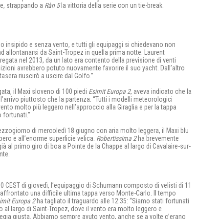
e, strappando a
Ràn 5
la vittoria della serie con un tie-break.
lo insipido e senza vento, e tutti gli equipaggi si chiedevano non
d allontanarsi da Saint-Tropez in quella prima notte. Laurent
 regata nel 2013, da un lato era contento della previsione di venti
ndizioni avrebbero potuto nuovamente favorire il suo yacht. Dall’altro
sera riuscirò a uscire dal Golfo.”
ata, il Maxi sloveno di 100 piedi
Esimit Europa 2
, aveva indicato che la
arrivo piuttosto che la partenza: “Tutti i modelli meteorologici
vento molto più leggero nell’approccio alla Giraglia e per la tappa
fortunati.”
ezzogiorno di mercoledì 18 giugno con aria molto leggera, il Maxi blu
lbero e all’enorme superficie velica.
Robertissima 2
ha brevemente
ià al primo giro di boa a Pointe de la Chappe al largo di Cavalaire-sur-
nte.
:00 CEST di giovedì, l’equipaggio di Schumann composto di velisti di 11
affrontato una difficile ultima tappa verso Monte-Carlo. Il tempo
imit Europa 2
ha tagliato il traguardo alle 12:35: “Siamo stati fortunati
co al largo di Saint-Tropez, dove il vento era molto leggero e
tegia giusta. Abbiamo sempre avuto vento, anche se a volte c’erano