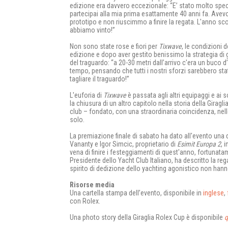
edizione era davvero eccezionale: “E’ stato molto spec
partecipai alla mia prima esattamente 40 anni fa. Ave
prototipo e non riuscimmo a finire la regata. L'anno s
abbiamo vinto!”
Non sono state rose e fiori per
Tixwave
, le condizioni 
edizione e dopo aver gestito benissimo la strategia di 
del traguardo: “a 20-30 metri dall’arrivo c'era un buco d’
tempo, pensando che tutti i nostri sforzi sarebbero stat
tagliare il traguardo!”
L'euforia di
Tixwave
è passata agli altri equipaggi e ai
la chiusura di un altro capitolo nella storia della Giragl
club – fondato, con una straordinaria coincidenza, nello
solo.
La premiazione finale di sabato ha dato all'evento una 
Vananty e Igor Simcic, proprietario di
Esimit Europa 2
, 
vena di finire i festeggiamenti di quest'anno, fortunata
Presidente dello Yacht Club Italiano, ha descritto la r
spirito di dedizione dello yachting agonistico non hann
Risorse media
Una cartella stampa dell’evento, disponibile in
inglese
,
con Rolex.
Una photo story della Giraglia Rolex Cup è disponibile
q