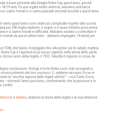
iale essere presente alla Giraglia Rolex Cup quest'anno, perché
vo 18/19 anni. Fu una regata molto ventosa, avevamo una barca
corso siamo tornati e ci siamo piazzati secondi assoluti e quest'anno
del vento quest’anno sono state più complicate rispetto alla scorsa
gara per 240 miglia nautiche, il sogno si è quasi infranto poco prima
aria e ci siamo trovati in difficoltà. Abbiamo iniziato a controllare il
i rovinati da questi ultimi metri... abbiamo impiegato 14 minuti per
 soci YCM, che hanno festeggiato fino alle prime ore di sabato mattina
ia Rolex Cup e l'apertura di un nuovo capitolo nella storia dello yacht
 stesso anno della regata, il 1953. Talvolta il copione si scrive da
degna conclusione. Orologi e trofei Rolex sono stati assegnati a
in riconoscimento dei loro successi. E, sebbene nessuno fosse in
mente la “vecchia signora delle regate veliche” – così Carlo Croce,
egata – ritornerà l'anno prossimo, confermando che la passione e lo
o confini.
francese
e
italiano
, analizza la storia della regata e la sua relazione
ui
.