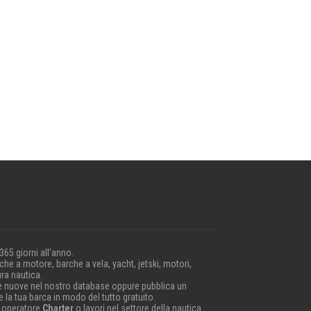
 365 giorni all'anno.
he a motore, barche a vela, yacht, jetski, motori,
ra nautica.
e nuove nel nostro database oppure pubblica un
 la tua barca in modo del tutto gratuito.
 operatore
Charter
o lavori nel settore della nautica