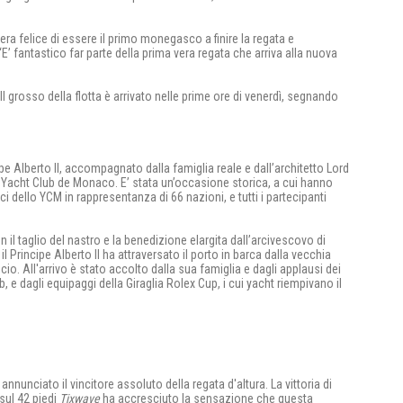
ra felice di essere il primo monegasco a finire la regata e
’ fantastico far parte della prima vera regata che arriva alla nuova
di. Il grosso della flotta è arrivato nelle prime ore di venerdì, segnando
ipe Alberto II, accompagnato dalla famiglia reale e dall’architetto Lord
o Yacht Club de Monaco. E’ stata un’occasione storica, a cui hanno
ci dello YCM in rappresentanza di 66 nazioni, e tutti i partecipanti
on il taglio del nastro e la benedizione elargita dall’arcivescovo di
 Principe Alberto II ha attraversato il porto in barca dalla vecchia
icio. All'arrivo è stato accolto dalla sua famiglia e dagli applausi dei
 e dagli equipaggi della Giraglia Rolex Cup, i cui yacht riempivano il
annunciato il vincitore assoluto della regata d'altura. La vittoria di
sul 42 piedi
Tixwave
ha accresciuto la sensazione che questa