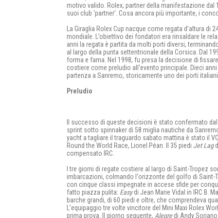
motivo valido. Rolex, partner della manifestazione da
suoi club ‘partner’. Cosa ancora più importante, i conc
La Giraglia Rolex Cup nacque come regata d'altura di 24
mondiale. L’obiettivo dei fondatori era rinsaldare le relaz
anni la regata è partita da molti porti diversi, terminando
al largo della punta settentrionale della Corsica. Dal 
forma e fama. Nel 1998, fu presa la decisione di fissare
costiere come preludio all'evento principale. Dieci anni p
partenza a Sanremo, storicamente uno dei porti italiani
Preludio
Il successo di queste decisioni è stato confermato dal n
sprint sotto spinnaker di 58 miglia nautiche da Sanremo
yacht a tagliare il traguardo sabato mattina è stato il
Round the World Race, Lionel Péan. Il 35 piedi
Jet Lag
d
compensato IRC.
I tre giorni di regate costiere al largo di Saint-Trop
imbarcazioni, colmando l'orizzonte del golfo di Saint-Tr
con cinque classi impegnate in accese sfide per conqui
fatto piazza pulita:
Easy
di Jean Marie Vidal in IRC B. Ma 
barche grandi, di 60 piedi e oltre, che comprendeva quat
L’equipaggio tre volte vincitore del Mini Maxi Rolex W
prima prova. Il giorno seguente,
Alegre
di Andy Soriano 