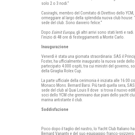
solo 2 o 3 nodi.”
Casiraghi, membro del Comitato di Direttivo dello YCM, e
ormeggiare al largo della splendida nuova club house: “E
sede del club. Sono davvero felice.”
Dopo
Esimit Europa,
gli altri arrivi sono stati lenti e ra
l'inizio di 48 ore di festeggiamenti a Monte Carlo.
Inaugurazione
Venerdì è stata una giornata straordinaria: SAS il Princ
Foster, ha ufficialmente inaugurato la nuova sede dell
partecipato 4.000 ospiti, tra cui ministri del governo, so
della Giraglia Rolex Cup.
La parte ufficiale della cerimonia è iniziata alle 16:00 c
Monaco Mons. Bernard Barsi. Più tardi quella sera, SAS il
sede del club al Quai Louis II dove si trova il nuovo edif
soci dello YCM che gremivano due piani dello yacht club,
marina antistante il club.
Soddisfazione
Poco dopo il taglio del nastro, lo Yacht Club Italiano ha 
Bernard Vananty e del suo equipaggio franco-svizzero 