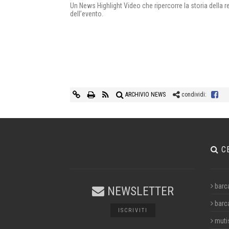
Un News Highlight Video che ripercorre la storia della r
dell’evento.
ARCHIVIO NEWS
condividi:
C
barc
NEWSLETTER
barc
ISCRIVITI
muti