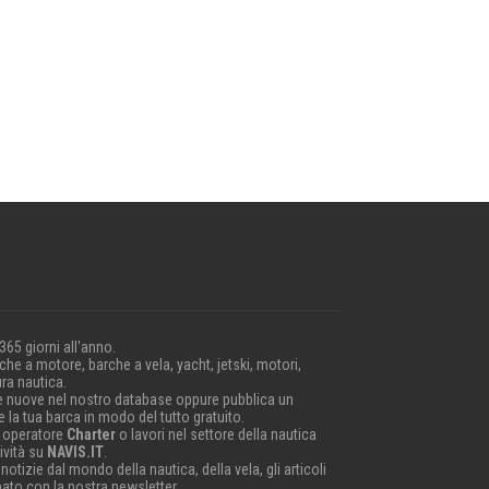
 365 giorni all'anno.
he a motore, barche a vela, yacht, jetski, motori,
ra nautica.
e nuove nel nostro database oppure pubblica un
 la tua barca in modo del tutto gratuito.
 operatore
Charter
o lavori nel settore della nautica
ività su
NAVIS.IT
.
 notizie dal mondo della nautica, della vela, gli articoli
nato con la nostra newsletter.