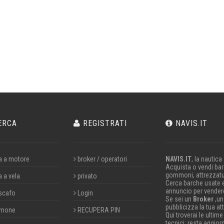
ERCA
REGISTRATI
NAVIS.IT
a a motore
broker / operatori
NAVIS.IT
, la nautica
Acquista o vendi barc
gommoni, attrezzatu
a a vela
privato
Cerca barche usate 
annuncio per vendere
scafo
Login
Se sei un
Broker
,un
pubblicizza la tua att
mone
RECUPERA PIN
Qui troverai le ultime
tecnici; resta aggior