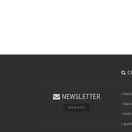
C
barc
NEWSLETTER
barc
ISCRIVITI
muti
gom