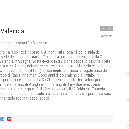
2009
 Valencia
20
dicembre
 ha respinto il ricorso di Alinghi, sulla località della sfida del
ede delle gare. Ormai è ufficiale. La prossima edizione della Coppa
Valencia in Spagna. Lo ha deciso la divisione dappello dellAlta corte
to da Alinghi, detentore del trofeo, sulla località della sfida. Il
, in base al Deed of Gift (il documento che fissa le regole base della
rabo di Ras al Khaimah. Dopo anni di polemiche e di infinite liti
ali per tornare in acqua. La XXXIII edizione del trofeo velico più
a il catamarano di Alinghi e il trimarano di Bmw Oracle e, come
lata su tre regate: l8, il 12 e, se servirà, il 12 febbraio. Tuttavia
stendere le regate e portarle a cinque o sei manches. Il percorso sarà
 triangolo (bolina-lasco-lasco).