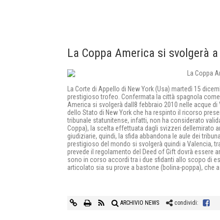
La Coppa America si svolgerà a
La Corte di Appello di New York (Usa) martedì 15 dicembre
prestigioso trofeo. Confermata la città spagnola come s
America si svolgerà dall8 febbraio 2010 nelle acque di 
dello Stato di New York che ha respinto il ricorso presenta
tribunale statunitense, infatti, non ha considerato valida
Coppa), la scelta effettuata dagli svizzeri dellemirato a
giudiziarie, quindi, la sfida abbandona le aule dei tribun
prestigioso del mondo si svolgerà quindi a Valencia, tr
prevede il regolamento del Deed of Gift dovrà essere artico
sono in corso accordi tra i due sfidanti allo scopo di e
articolato sia su prove a bastone (bolina-poppa), che a
ARCHIVIO NEWS
condividi: