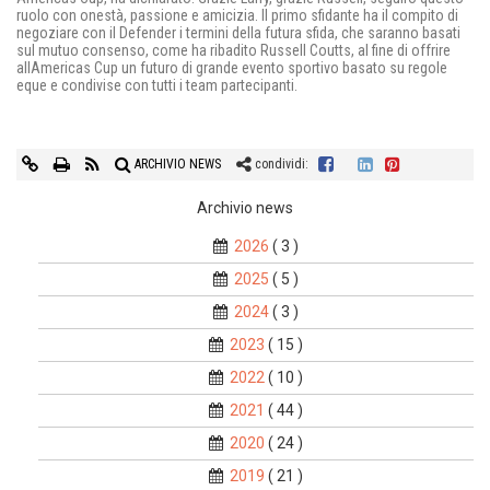
ruolo con onestà, passione e amicizia. Il primo sfidante ha il compito di
negoziare con il Defender i termini della futura sfida, che saranno basati
sul mutuo consenso, come ha ribadito Russell Coutts, al fine di offrire
allAmericas Cup un futuro di grande evento sportivo basato su regole
eque e condivise con tutti i team partecipanti.
ARCHIVIO NEWS
condividi:
Archivio news
2026
( 3 )
2025
( 5 )
2024
( 3 )
2023
( 15 )
2022
( 10 )
2021
( 44 )
2020
( 24 )
2019
( 21 )