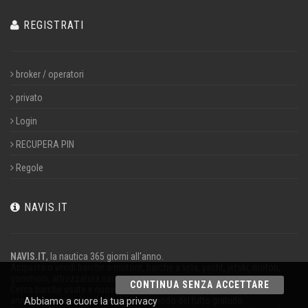
REGISTRATI
broker / operatori
privato
Login
RECUPERA PIN
Regole
NAVIS.IT
NAVIS.IT
, la nautica 365 giorni all'anno.
Acquista o vendi barche a motore, barche a vela, yacht, jetski, motori,
gommoni, attrezzatura nautica.
CONTINUA SENZA ACCETTARE
Cerca barche usate e nuove nel nostro database oppure pubblica un
annuncio per vendere la tua barca in modo del tutto gratuito.
Abbiamo a cuore la tua privacy