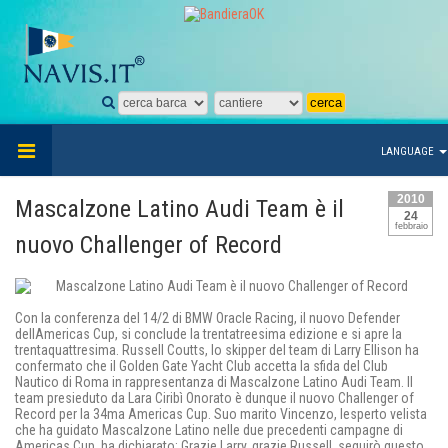
LANGUAGE
2010
Mascalzone Latino Audi Team è il
24
febbraio
nuovo Challenger of Record
Con la conferenza del 14/2 di BMW Oracle Racing, il nuovo Defender
dellAmericas Cup, si conclude la trentatreesima edizione e si apre la
trentaquattresima. Russell Coutts, lo skipper del team di Larry Ellison ha
confermato che il Golden Gate Yacht Club accetta la sfida del Club
Nautico di Roma in rappresentanza di Mascalzone Latino Audi Team. Il
team presieduto da Lara Ciribì Onorato è dunque il nuovo Challenger of
Record per la 34ma Americas Cup. Suo marito Vincenzo, lesperto velista
che ha guidato Mascalzone Latino nelle due precedenti campagne di
Americas Cup, ha dichiarato: Grazie Larry, grazie Russell, seguirò questo