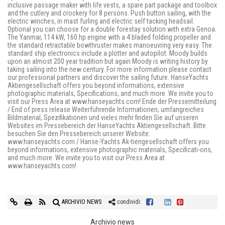
inclusive passage maker with life vests, a spare part package and toolbox
and the cutlery and crockery for 8 persons. Push button sailing, with the
electric winches, in mast furling and electric self tacking headsail.
Optional you can choose for a double forestay solution with extra Genoa.
The Yanmar, 114 kW, 160 hp engine with a 4 bladed folding propeller and
the standard retractable bowthruster makes manoeuvring very easy. The
standard ship electronics include a plotter and autopilot. Moody builds
upon an almost 200 year tradition but again Moody is writing history by
taking sailing into the new century. For more information please contact
our professional partners and discover the sailing future. HanseYachts
Aktiengesellschaft offers you beyond informations, extensive
photographic materials, Specifications, and much more. We invite you to
visit our Press Area at www.hanseyachts.com! Ende der Pressemitteilung
/ End of press release Weiterführende Informationen, umfangreiches
Bildmaterial, Spezifikationen und vieles mehr finden Sie auf unseren
Websites im Pressebereich der HanseYachts Aktiengesellschaft. Bitte
besuchen Sie den Pressebereich unserer Website:
www.hanseyachts.com / Hanse-Yachts Ak-tiengesellschaft offers you
beyond informations, extensive photographic materials, Specificati-ons,
and much more. We invite you to visit our Press Area at
www.hanseyachts.com!
ARCHIVIO NEWS
condividi:
Archivio news