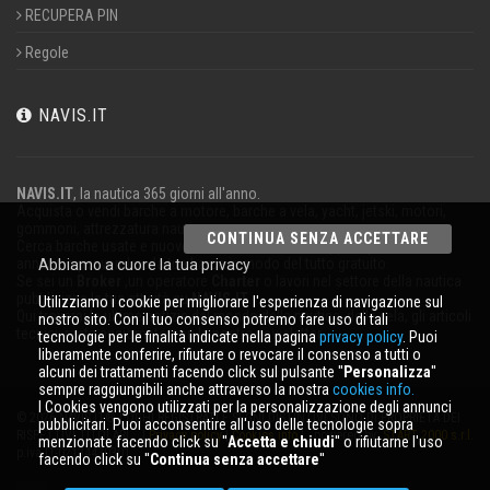
RECUPERA PIN
Regole
NAVIS.IT
NAVIS.IT
, la nautica 365 giorni all'anno.
Acquista o vendi barche a motore, barche a vela, yacht, jetski, motori,
gommoni, attrezzatura nautica.
CONTINUA SENZA ACCETTARE
Cerca barche usate e nuove nel nostro database oppure pubblica un
annuncio per vendere la tua barca in modo del tutto gratuito.
Abbiamo a cuore la tua privacy
Se sei un
Broker
,un operatore
Charter
o lavori nel settore della nautica
pubblicizza la tua attività su
NAVIS.IT
.
Utilizziamo i cookie per migliorare l'esperienza di navigazione sul
Qui troverai le ultime notizie dal mondo della nautica, della vela, gli articoli
nostro sito. Con il tuo consenso potremo fare uso di tali
tecnici; resta aggiornato con la nostra newsletter.
tecnologie per le finalità indicate nella pagina
privacy policy
. Puoi
liberamente conferire, rifiutare o revocare il consenso a tutti o
alcuni dei trattamenti facendo click sul pulsante ''
Personalizza
''
sempre raggiungibili anche attraverso la nostra
cookies info.
I Cookies vengono utilizzati per la personalizzazione degli annunci
© 2026 NAVIS.IT® LOGHI REGISTRATI E SEGNI DISTINTIVI SONO DI PROPRIETÀ DEI
pubblicitari. Puoi acconsentire all'uso delle tecnologie sopra
RISPETTIVI TITOLARI. |
Privacy policy
|
Cookies info
| powered by:
START 2000 s.r.l.
menzionate facendo click su ''
Accetta e chiudi
'' o rifiutarne l'uso
p.iva IT-02134430301
facendo click su ''
Continua senza accettare
''