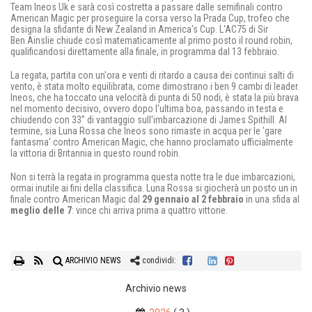
Team Ineos Uk e sarà così costretta a passare dalle semifinali contro
American Magic per proseguire la corsa verso la Prada Cup, trofeo che
designa la sfidante di New Zealand in America's Cup. L'AC75 di Sir
Ben Ainslie chiude così matematicamente al primo posto il round robin,
qualificandosi direttamente alla finale, in programma dal 13 febbraio.
La regata, partita con un'ora e venti di ritardo a causa dei continui salti di
vento, è stata molto equilibrata, come dimostrano i ben 9 cambi di leader.
Ineos, che ha toccato una velocità di punta di 50 nodi, è stata la più brava
nel momento decisivo, ovvero dopo l'ultima boa, passando in testa e
chiudendo con 33'' di vantaggio sull'imbarcazione di James Spithill. Al
termine, sia Luna Rossa che Ineos sono rimaste in acqua per le 'gare
fantasma' contro American Magic, che hanno proclamato ufficialmente
la vittoria di Britannia in questo round robin.
Non si terrà la regata in programma questa notte tra le due imbarcazioni,
ormai inutile ai fini della classifica. Luna Rossa si giocherà un posto un in
finale contro American Magic dal
29 gennaio al 2 febbraio
in una sfida al
meglio delle 7
: vince chi arriva prima a quattro vittorie.
ARCHIVIO NEWS
condividi:
Archivio news