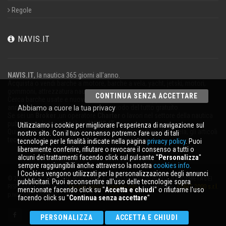
Regole
NAVIS.IT
NAVIS.IT
, la nautica 365 giorni all'anno.
Acquista o vendi barche a motore, barche a vela, yacht, jetski, motori,
gommoni, attrezzatura nautica.
CONTINUA SENZA ACCETTARE
Cerca barche usate e nuove nel nostro database oppure pubblica un
annuncio per vendere la tua barca in modo del tutto gratuito.
Abbiamo a cuore la tua privacy
Se sei un
Broker
,un operatore
Charter
o lavori nel settore della nautica
pubblicizza la tua attività su
NAVIS.IT
.
Utilizziamo i cookie per migliorare l'esperienza di navigazione sul
Qui troverai le ultime notizie dal mondo della nautica, della vela, gli articoli
nostro sito. Con il tuo consenso potremo fare uso di tali
tecnici; resta aggiornato con la nostra newsletter.
tecnologie per le finalità indicate nella pagina
privacy policy
. Puoi
liberamente conferire, rifiutare o revocare il consenso a tutti o
alcuni dei trattamenti facendo click sul pulsante ''
Personalizza
''
sempre raggiungibili anche attraverso la nostra
cookies info.
I Cookies vengono utilizzati per la personalizzazione degli annunci
© 2026 NAVIS.IT® LOGHI REGISTRATI E SEGNI DISTINTIVI SONO DI PROPRIETÀ DEI
pubblicitari. Puoi acconsentire all'uso delle tecnologie sopra
RISPETTIVI TITOLARI. |
Privacy policy
|
Cookies info
| powered by:
START 2000 s.r.l.
menzionate facendo click su ''
Accetta e chiudi
'' o rifiutarne l'uso
p.iva IT-02134430301
facendo click su ''
Continua senza accettare
''
PERSONALIZZA
ACCETTA E CHIUDI