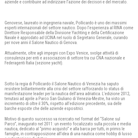
aziende e contribuire ad indirizzare l’azione dei decisori e del mercato.
Genovese, laureato in ingegneria navale, Pollicardo è uno dei massimi
esperti internazionali del settore nautico. Dopo l’esperienza al RINA come
Direttore Responsabile della Divisione Yachting e della Certificazione
Navale è approdato ad UCINA nel ruolo di Segretario Generale, curando
per nove anni il Salone Nautico di Genova.
Attualmente, oltre agli impegni con Expo Venice, svolge attività di
consulenza per enti e associazioni di settore tra cui CNA nazionale e
Federagenti Italia (sezione yacht).
Sotto la regia di Pollicardo il Salone Nautico di Venezia ha saputo
resistere brillantemente alla crisi del settore rafforzando lo status di
manifestazione leader per la nautica dell’area adriatica. L’edizione 2012,
tenutasi ad aprile a Parco San Giuliano di Venezia-Mestre, ha visto un
incremento di oltre il 30%, rispetto all’edizione precedente, sia delle
barche esposte che delle aziende espositrici.
Motivo di questo successo va ricercato nel format del “Salone sul
Parco”, inaugurato nel 2011: un evento focalizzato sulla piccola e media
nautica, dedicato al “primo acquisto” e alla barca per tutti, in primis le
famiglie, in contrapposizione all’idea di una nautica come hobby di lusso