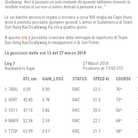
Scallywag. Non è passato un solo instante da quando abbiamo ricevuto la
terribile notizia in cui non ci siamo fermati a pensare a lui…”
Le sei barche ancora in regata si trovano a circa 900 miglia da Capo Horn,
dove è previsto possano giungere giovedì. L’arrivo in Sudamerica di Team
Sun Hung Kai/Scallywag fra circa quattro giorni.
A questo
link
è possibile scaricare delle immagini di repertorio di Team
Sun Hung Kai/Scallywag in navigazione e di Jon Fisher.
Le posizioni delle ore 15 del 27 marzo 2018
Leg 7
27 March 2018
Auckland to Itajaí
Positions at: 13:00 UTC
DTL
nm
GAIN_LOSS
STATUS
SPEED
kt
COURSE
1
TBRU
0.00
0.00
RAC
22.5
76º
2
DFRT
42.80
3.78
RAC
21.3
73º
3
VS11
47.10
3.86
RAC
20.0
56º
4
MAPF
52.58
2.59
RAC
22.1
68º
5
TTOP
63.99
3.07
RAC
21.7
58º