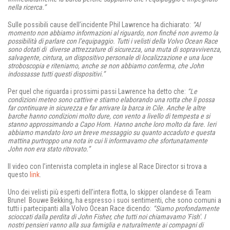
nella ricerca.”
Sulle possibili cause dell’incidente Phil Lawrence ha dichiarato:
“Al
momento non abbiamo informazioni al riguardo, non finché non avremo la
possibilità di parlare con l’equipaggio. Tutti i velisti della Volvo Ocean Race
sono dotati di diverse attrezzature di sicurezza, una muta di sopravvivenza,
salvagente, cintura, un dispositivo personale di localizzazione e una luce
stroboscopia e riteniamo, anche se non abbiamo conferma, che John
indossasse tutti questi dispositivi.”
Per quel che riguarda i prossimi passi Lawrence ha detto che:
“Le
condizioni meteo sono cattive e stiamo elaborando una rotta che li possa
far continuare in sicurezza e far arrivare la barca in Cile. Anche le altre
barche hanno condizioni molto dure, con vento a livello di tempesta e si
stanno approssimando a Capo Horn. Hanno anche loro molto da fare. Ieri
abbiamo mandato loro un breve messaggio su quanto accaduto e questa
mattina purtroppo una nota in cui li informavamo che sfortunatamente
John non era stato ritrovato.”
Il video con l’intervista completa in inglese al Race Director si trova a
questo
link
.
Uno dei velisti più esperti dell’intera flotta, lo skipper olandese di Team
Brunel Bouwe Bekking, ha espresso i suoi sentimenti, che sono comuni a
tutti i partecipanti alla Volvo Ocean Race dicendo:
“Siamo profondamente
scioccati dalla perdita di John Fisher, che tutti noi chiamavamo 'Fish'. I
nostri pensieri vanno alla sua famiglia e naturalmente ai compagni di