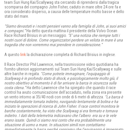
team Sun Hung Kai/Scallywag sta cercando di riprendersi dalla tragica
scomparsa del compagno John Fisher, caduto in mare oltre 24 ore fa e
ora considerato disperso, a causa delle temperature molto basse e dello
stato del mare.
“Siamo devastati e i nostri pensieri vanno alla famiglia di John, ai suoi amici
e compagni.”
Ha detto questa mattina il presidente della Volvo Ocean
Race Richard Brisius in un messaggio.
“E’ una notizia che riempie tutti i
nostri cuori di dolore. Come organizzatori perdere un velista in mare è una
tragedia che non vorremmo mai prendere in considerazione.”
A questo
link
la dichiarazione completa di Richard Brisius in inglese.
Il Race Director Phil Lawrence, nella trasmissione video quotidiana ha
fornito ulteriori aggiornamenti sul Team Sun Hung Kai/Scallywag e sulle
altre barche in regata.
“Come potrete immaginare, l’equipaggio di
Scallywag è in profondo stato di shock, e psicologicamente molto giù, il
nostro obiettivo al momento è di far arrivare la barca in sicurezza sulla
costa cilena.”
Ha detto Lawrence che ha spiegato che quando il race
control ha avuto comunicazione dell’accaduto, nella zona era presente
un vento intorno ai 35/40 nodi con onde di 6 metri di altezza.
“La barca è
immediatamente tornata indietro, navigando lentamente di bolina e ha
iniziato le operazioni di ricerca di John Fisher. Il race control monitora le
barche costantemente, ha visto che Scallywag si era fermato e tornava
indietro. I dati della telemetria indicavano che l’albero era su e le vele
erano issate. Quindi ci siamo resi conto che era probabilmente una
situazione di uomo a mare. In situazioni simili non contattiamo
immediatamente la barca perché sappiamo che l’equipaggio è impegnato