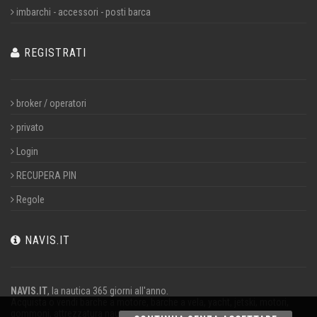
imbarchi - accessori - posti barca
REGISTRATI
broker / operatori
privato
Login
RECUPERA PIN
Regole
NAVIS.IT
NAVIS.IT
, la nautica 365 giorni all'anno.
Acquista o vendi barche a motore, barche a vela, yacht, jetski, motori,
gommoni, attrezzatura nautica.