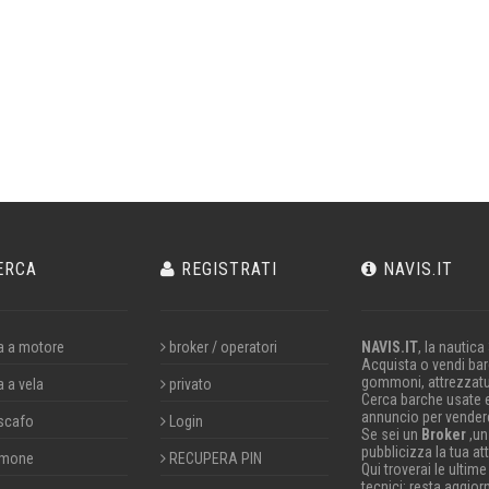
ERCA
REGISTRATI
NAVIS.IT
a a motore
broker / operatori
NAVIS.IT
, la nautica
Acquista o vendi barc
gommoni, attrezzatu
a a vela
privato
Cerca barche usate 
annuncio per vendere
scafo
Login
Se sei un
Broker
,un
pubblicizza la tua att
mone
RECUPERA PIN
Qui troverai le ultime
tecnici; resta aggior