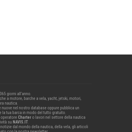
 365 giorni all'anno.
he a motore, barche a vela, yacht, jetski, motori,
ra nautica.
e nuove nel nostro database oppure pubblica un
 la tua barca in modo del tutto gratuito.
 operatore
Charter
o lavori nel settore della nautica
ività su
NAVIS.IT
.
 notizie dal mondo della nautica, della vela, gli articoli
nato con la nostra newsletter.