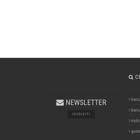
C
barc
NEWSLETTER
barc
ISCRIVITI
muti
gom