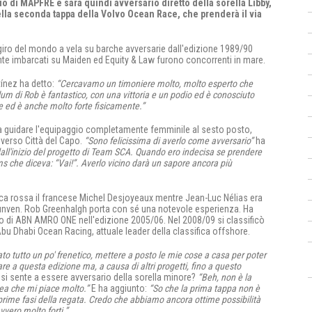
 di MAPFRE e sarà quindi avversario diretto della sorella Libby,
la seconda tappa della Volvo Ocean Race, che prenderà il via
 al giro del mondo a vela su barche avversarie dall'edizione 1989/90
nte imbarcati su Maiden ed Equity & Law furono concorrenti in mare.
tínez ha detto:
“Cercavamo un timoniere molto, molto esperto che
lum di Rob è fantastico, con una vittoria e un podio ed è conosciuto
e ed è anche molto forte fisicamente.”
h a guidare l'equipaggio completamente femminile al sesto posto,
 verso Città del Capo.
“Sono felicissima di averlo come avversario”
ha
dall'inizio del progetto di Team SCA. Quando ero indecisa se prendere
 che diceva: “Vai!”. Averlo vicino darà un sapore ancora più
barca rossa il francese Michel Desjoyeaux mentre Jean-Luc Nélias era
Lunven. Rob Greenhalgh porta con sé una notevole esperienza. Ha
rdo di ABN AMRO ONE nell'edizione 2005/06. Nel 2008/09 si classificò
u Dhabi Ocean Racing, attuale leader della classifica offshore.
o tutto un po' frenetico, mettere a posto le mie cose a casa per poter
e a questa edizione ma, a causa di altri progetti, fino a questo
i sente a essere avversario della sorella minore?
“Beh, non è la
dea che mi piace molto.”
E ha aggiunto:
“So che la prima tappa non è
ime fasi della regata. Credo che abbiamo ancora ottime possibilità
vvero molto forti.”