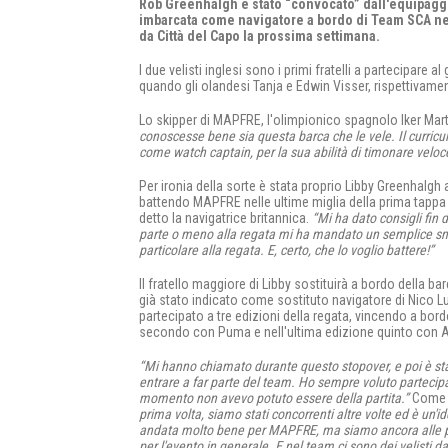
Rob Greenhalgh è stato “convocato” dall'equipaggio
imbarcata come navigatore a bordo di Team SCA nel
da Città del Capo la prossima settimana.
I due velisti inglesi sono i primi fratelli a partecipare
quando gli olandesi Tanja e Edwin Visser, rispettivame
Lo skipper di MAPFRE, l'olimpionico spagnolo Iker Mar
conoscesse bene sia questa barca che le vele. Il curricu
come watch captain, per la sua abilità di timonare veloc
Per ironia della sorte è stata proprio Libby Greenhalg
battendo MAPFRE nelle ultime miglia della prima tappa
detto la navigatrice britannica.
“Mi ha dato consigli fin 
parte o meno alla regata mi ha mandato un semplice sms
particolare alla regata. E, certo, che lo voglio battere!”
Il fratello maggiore di Libby sostituirà a bordo della 
già stato indicato come sostituto navigatore di Nico 
partecipato a tre edizioni della regata, vincendo a bo
secondo con Puma e nell'ultima edizione quinto con Ab
“Mi hanno chiamato durante questo stopover, e poi è stat
entrare a far parte del team. Ho sempre voluto partecipar
momento non avevo potuto essere della partita.”
Come s
prima volta, siamo stati concorrenti altre volte ed è un'i
andata molto bene per MAPFRE, ma siamo ancora alle pr
per l'evento in generale. E nel team ci sono dei velisti da