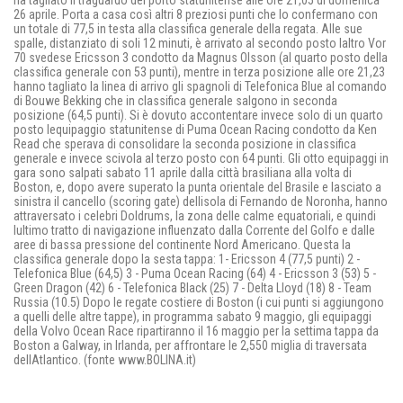
26 aprile. Porta a casa così altri 8 preziosi punti che lo confermano con
un totale di 77,5 in testa alla classifica generale della regata. Alle sue
spalle, distanziato di soli 12 minuti, è arrivato al secondo posto laltro Vor
70 svedese Ericsson 3 condotto da Magnus Olsson (al quarto posto della
classifica generale con 53 punti), mentre in terza posizione alle ore 21,23
hanno tagliato la linea di arrivo gli spagnoli di Telefonica Blue al comando
di Bouwe Bekking che in classifica generale salgono in seconda
posizione (64,5 punti). Si è dovuto accontentare invece solo di un quarto
posto lequipaggio statunitense di Puma Ocean Racing condotto da Ken
Read che sperava di consolidare la seconda posizione in classifica
generale e invece scivola al terzo posto con 64 punti. Gli otto equipaggi in
gara sono salpati sabato 11 aprile dalla città brasiliana alla volta di
Boston, e, dopo avere superato la punta orientale del Brasile e lasciato a
sinistra il cancello (scoring gate) dellisola di Fernando de Noronha, hanno
attraversato i celebri Doldrums, la zona delle calme equatoriali, e quindi
lultimo tratto di navigazione influenzato dalla Corrente del Golfo e dalle
aree di bassa pressione del continente Nord Americano. Questa la
classifica generale dopo la sesta tappa: 1- Ericsson 4 (77,5 punti) 2 -
Telefonica Blue (64,5) 3 - Puma Ocean Racing (64) 4 - Ericsson 3 (53) 5 -
Green Dragon (42) 6 - Telefonica Black (25) 7 - Delta Lloyd (18) 8 - Team
Russia (10.5) Dopo le regate costiere di Boston (i cui punti si aggiungono
a quelli delle altre tappe), in programma sabato 9 maggio, gli equipaggi
della Volvo Ocean Race ripartiranno il 16 maggio per la settima tappa da
Boston a Galway, in Irlanda, per affrontare le 2,550 miglia di traversata
dellAtlantico. (fonte www.BOLINA.it)