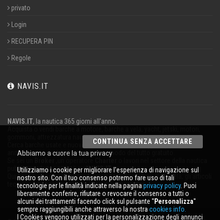
privato
Login
RECUPERA PIN
Regole
NAVIS.IT
NAVIS.IT
, la nautica 365 giorni all'anno.
Acquista o vendi barche a motore, barche a vela, yacht, jetski, motori,
gommoni, attrezzatura nautica.
CONTINUA SENZA ACCETTARE
Cerca barche usate e nuove nel nostro database oppure pubblica un
annuncio per vendere la tua barca in modo del tutto gratuito.
Abbiamo a cuore la tua privacy
Se sei un
Broker
,un operatore
Charter
o lavori nel settore della nautica
pubblicizza la tua attività su
NAVIS.IT
.
Utilizziamo i cookie per migliorare l'esperienza di navigazione sul
Qui troverai le ultime notizie dal mondo della nautica, della vela, gli articoli
nostro sito. Con il tuo consenso potremo fare uso di tali
tecnici; resta aggiornato con la nostra newsletter.
tecnologie per le finalità indicate nella pagina
privacy policy
. Puoi
liberamente conferire, rifiutare o revocare il consenso a tutti o
alcuni dei trattamenti facendo click sul pulsante ''
Personalizza
''
sempre raggiungibili anche attraverso la nostra
cookies info.
I Cookies vengono utilizzati per la personalizzazione degli annunci