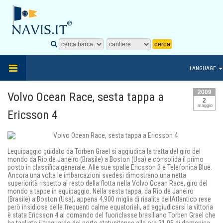
LANGUAGE
2009
Volvo Ocean Race, sesta tappa a
2
maggio
Ericsson 4
Lequipaggio guidato da Torben Grael si aggiudica la tratta del giro del
mondo da Rio de Janeiro (Brasile) a Boston (Usa) e consolida il primo
posto in classifica generale. Alle sue spalle Ericsson 3 e Telefonica Blue.
Ancora una volta le imbarcazioni svedesi dimostrano una netta
superiorità rispetto al resto della flotta nella Volvo Ocean Race, giro del
mondo a tappe in equipaggio. Nella sesta tappa, da Rio de Janeiro
(Brasile) a Boston (Usa), appena 4,900 miglia di risalita dellAtlantico rese
però insidiose delle frequenti calme equatoriali, ad aggiudicarsi la vittoria
è stata Ericsson 4 al comando del fuoriclasse brasiliano Torben Grael che
ha tagliato il traguardo del porto statunitense alle ore 21,05 di domenica