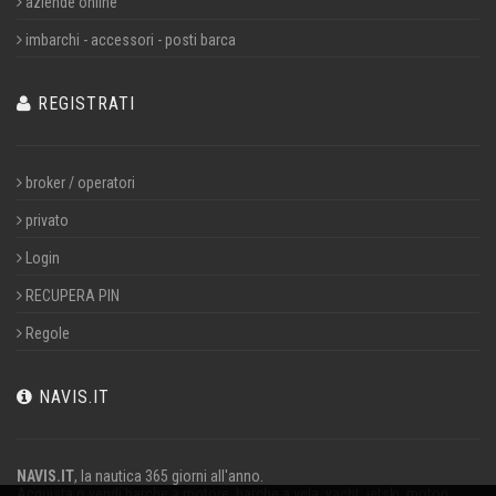
aziende online
imbarchi - accessori - posti barca
REGISTRATI
broker / operatori
privato
Login
RECUPERA PIN
Regole
NAVIS.IT
NAVIS.IT
, la nautica 365 giorni all'anno.
Acquista o vendi barche a motore, barche a vela, yacht, jetski, motori,