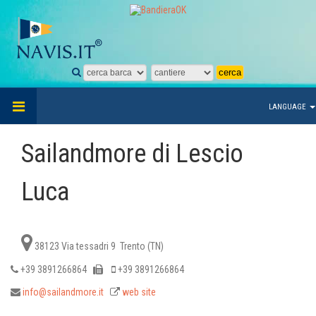
LANGUAGE
Sailandmore di Lescio
Luca
38123 Via tessadri 9 Trento (TN)
+39 3891266864
+39 3891266864
info@sailandmore.it
web site