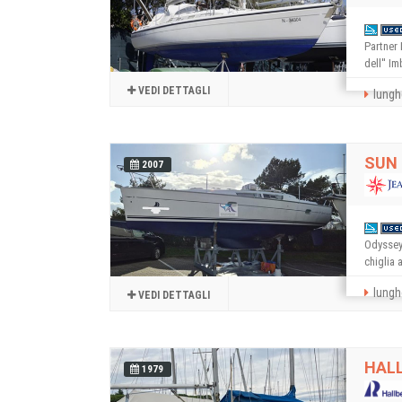
Partner 
dell'' I
VEDI DETTAGLI
lungh
SUN 
2007
Odyssey 
chiglia a
lungh
VEDI DETTAGLI
HALL
1979