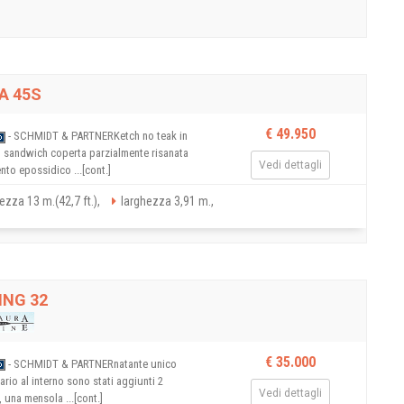
A 45S
€ 49.950
- SCHMIDT & PARTNERKetch no teak in
, sandwich coperta parzialmente risanata
Vedi dettagli
nto epossidico ...[cont.]
ezza 13 m.(42,7 ft.),
larghezza 3,91 m.,
ING 32
€ 35.000
- SCHMIDT & PARTNERnatante unico
ario al interno sono stati aggiunti 2
Vedi dettagli
, una mensola ...[cont.]