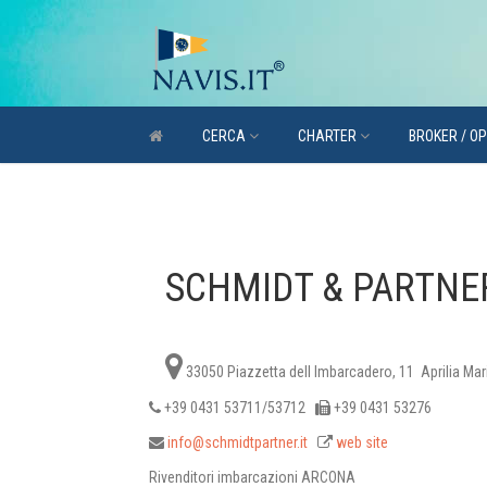
CERCA
CHARTER
BROKER / O
SCHMIDT & PARTNE
33050 Piazzetta dell Imbarcadero, 11 Aprilia Mar
+39 0431 53711/53712
+39 0431 53276
info@schmidtpartner.it
web site
Rivenditori imbarcazioni ARCONA