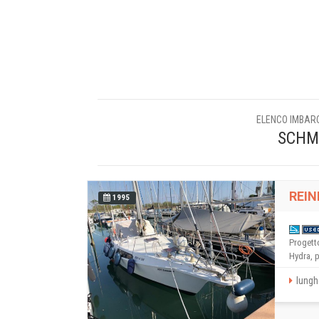
ELENCO IMBARC
SCHMI
REIN
1995
Progetto
Hydra, p
lungh