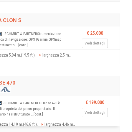
A CLON S
€ 25.000
- SCHMIDT & PARTNERStrumentazione
nica di navigazione: GPS (Garmin GPSmap
Vedi dettagli
lestimento ...[cont.]
ezza 5,94 m.(19,5 ft.),
larghezza 2,5 m.,
SE 470
€ 199.000
- SCHMIDT & PARTNERLa Hanse 470 è
i proprietà del primo proprietario. Il
Vedi dettagli
ario ha ristrutturato ...[cont.]
ezza 14,19 m.(46,6 ft.),
larghezza 4,46 m.,