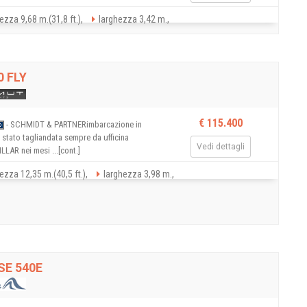
ezza 9,68 m.(31,8 ft.),
larghezza 3,42 m.,
0 FLY
€ 115.400
- SCHMIDT & PARTNERimbarcazione in
 stato tagliandata sempre da ufficina
Vedi dettagli
LAR nei mesi ...[cont.]
ezza 12,35 m.(40,5 ft.),
larghezza 3,98 m.,
E 540E