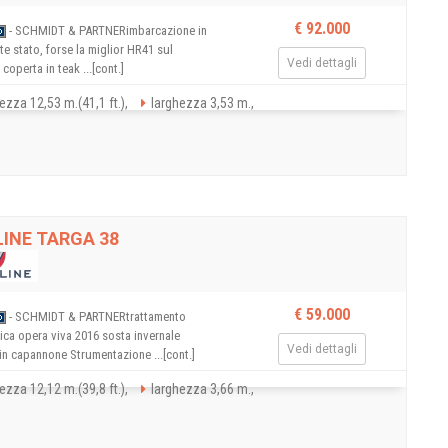
€ 92.000
- SCHMIDT & PARTNERimbarcazione in
te stato, forse la miglior HR41 sul
Vedi dettagli
coperta in teak ...[cont.]
ezza 12,53 m.(41,1 ft.),
larghezza 3,53 m.,
LINE TARGA 38
€ 59.000
- SCHMIDT & PARTNERtrattamento
ica opera viva 2016 sosta invernale
Vedi dettagli
in capannone Strumentazione ...[cont.]
ezza 12,12 m.(39,8 ft.),
larghezza 3,66 m.,