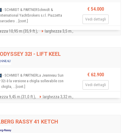
€ 54.000
- SCHMIDT & PARTNERSchmidt &
International Yachtbrokers s.r.l. Piazzetta
Vedi dettagli
mbarcadero ...[cont.]
ezza 10,95 m.(35,9 ft.),
larghezza 3,5 m.,
ODYSSEY 32I - LIFT KEEL
€ 62.900
- SCHMIDT & PARTNERLa Jeanneau Sun
32i è la versione a chiglia sollevabile con
Vedi dettagli
 chiglia, ...[cont.]
ezza 9,45 m.(31,0 ft.),
larghezza 3,32 m.,
BERG RASSY 41 KETCH