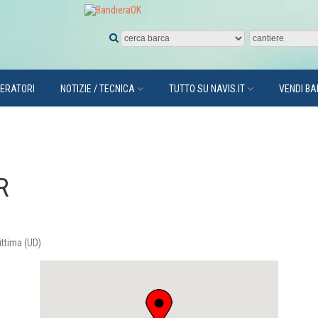
PERATORI
NOTIZIE / TECNICA
TUTTO SU NAVIS.IT
VENDI B
R
ittima (UD)