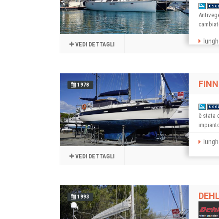
Antiveg
cambiate
lungh
VEDI DETTAGLI
FINN
1978
è stata 
impianto 
lungh
VEDI DETTAGLI
DEHL
1993