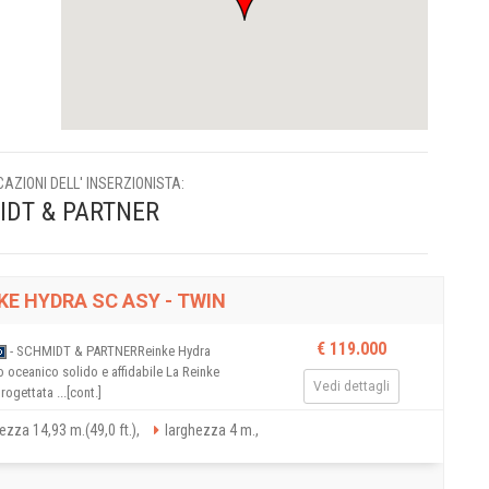
AZIONI DELL' INSERZIONISTA:
DT & PARTNER
KE HYDRA SC ASY - TWIN
€ 119.000
- SCHMIDT & PARTNERReinke Hydra 
 oceanico solido e affidabile La Reinke
Vedi dettagli
rogettata ...[cont.]
ezza 14,93 m.(49,0 ft.),
larghezza 4 m.,