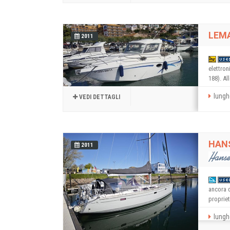
LEM
2011
elettro
188). Al
lungh
VEDI DETTAGLI
HAN
2011
ancora d
propriet
lungh