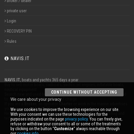
broker / dealer
private user
Login
RECOVERY PIN
Rules
NAVIS.IT
NAVIS.IT
, boats and yachts 365 days a year
Buy to sell motor boats, sailboats, yachts, jet engines, inflatable boats,
nautical equipment.
CONTINUE WITHOUT ACCEPTING
Search new and used boats in our database or even post a classified ad
to sell your boat completely free of charge.
We care about your privacy
If you are a
Broker
, an operator
Charter
or work in the marine advertises
your business on
NAVIS.IT
.
We use cookies to improve the browsing experience on our site.
Here you will find the latest news from the world of boating, sailing and
With your consent we can use these technologies for the
technical articles; stay updated with our newsletter.
purposes indicated on the page
privacy policy
. You can freely give,
refuse or withdraw your consent to all or some of the treatments
by clicking on the button ''
Customize
'' always reachable through
our
cookies info.