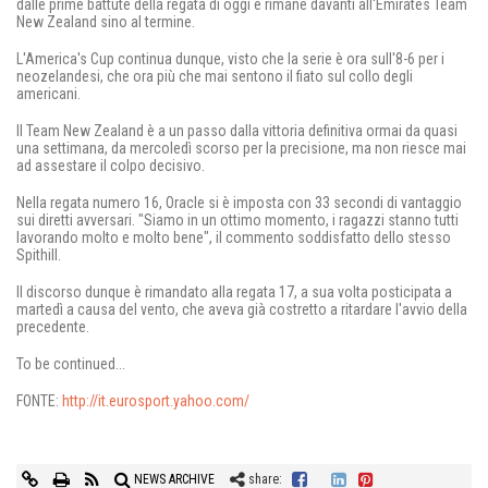
dalle prime battute della regata di oggi e rimane davanti all'Emirates Team
New Zealand sino al termine.
L'America's Cup continua dunque, visto che la serie è ora sull'8-6 per i
neozelandesi, che ora più che mai sentono il fiato sul collo degli
americani.
Il Team New Zealand è a un passo dalla vittoria definitiva ormai da quasi
una settimana, da mercoledì scorso per la precisione, ma non riesce mai
ad assestare il colpo decisivo.
Nella regata numero 16, Oracle si è imposta con 33 secondi di vantaggio
sui diretti avversari. "Siamo in un ottimo momento, i ragazzi stanno tutti
lavorando molto e molto bene", il commento soddisfatto dello stesso
Spithill.
Il discorso dunque è rimandato alla regata 17, a sua volta posticipata a
martedì a causa del vento, che aveva già costretto a ritardare l'avvio della
precedente.
To be continued...
FONTE:
http://it.eurosport.yahoo.com/
NEWS ARCHIVE
share: