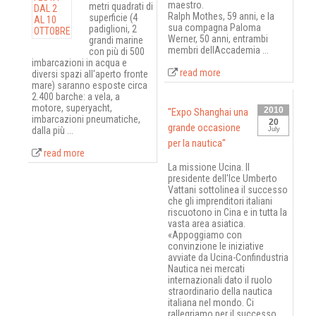
maestro.
metri quadrati di
Ralph Mothes, 59 anni, e la
superficie (4
sua compagna Paloma
padiglioni, 2
Werner, 50 anni, entrambi
grandi marine
membri dellAccademia ...
con più di 500
imbarcazioni in acqua e
read more
diversi spazi all'aperto fronte
mare) saranno esposte circa
2.400 barche: a vela, a
motore, superyacht,
2010
''Expo Shanghai una
imbarcazioni pneumatiche,
20
grande occasione
dalla più ...
July
per la nautica''
read more
La missione Ucina. Il
presidente dell'Ice Umberto
Vattani sottolinea il successo
che gli imprenditori italiani
riscuotono in Cina e in tutta la
vasta area asiatica.
«Appoggiamo con
convinzione le iniziative
avviate da Ucina-Confindustria
Nautica nei mercati
internazionali dato il ruolo
straordinario della nautica
italiana nel mondo. Ci
rallegriamo per il successo