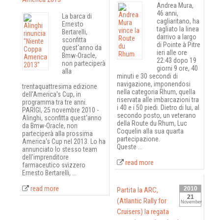
Andrea Mura,
46 anni,
La barca di
cagliaritano, ha
Ernesto
tagliato la linea
Bertarelli,
darrivo a largo
sconfitta
di Pointe à Pitre
quest'anno da
ieri alle ore
Bmw-Oracle,
22.43 dopo 19
non parteciperà
giorni 9 ore, 40
alla
minuti e 30 secondi di
navigazione, imponendosi
trentaquattresima edizione
nella categoria Rhum, quella
dell'America's Cup, in
riservata alle imbarcazioni tra
programma tra tre anni.
i 40 e i 50 piedi. Dietro di lui, al
PARIGI, 25 novembre 2010 -
secondo posto, un veterano
Alinghi, sconfitta quest'anno
della Route du Rhum, Luc
da Bmw-Oracle, non
Coquelin alla sua quarta
parteciperà alla prossima
partecipazione.
America's Cup nel 2013. Lo ha
Queste ...
annunciato lo stesso team
dell'imprenditore
read more
farmaceutico svizzero
Ernesto Bertarelli, ...
read more
2010
Partita la ARC,
21
(Atlantic Rally for
November
Cruisers) la regata