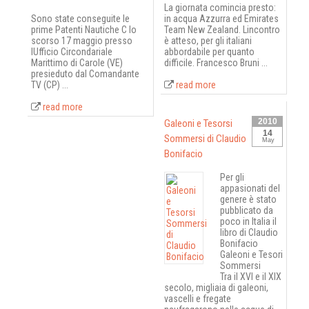
La giornata comincia presto:
Sono state conseguite le
in acqua Azzurra ed Emirates
prime Patenti Nautiche C lo
Team New Zealand. Lincontro
scorso 17 maggio presso
è atteso, per gli italiani
lUfficio Circondariale
abbordabile per quanto
Marittimo di Carole (VE)
difficile. Francesco Bruni ...
presieduto dal Comandante
TV (CP) ...
read more
read more
2010
Galeoni e Tesorsi
14
Sommersi di Claudio
May
Bonifacio
Per gli
appasionati del
genere è stato
pubblicato da
poco in Italia il
libro di Claudio
Bonifacio
Galeoni e Tesori
Sommersi
Tra il XVI e il XIX
secolo, migliaia di galeoni,
vascelli e fregate