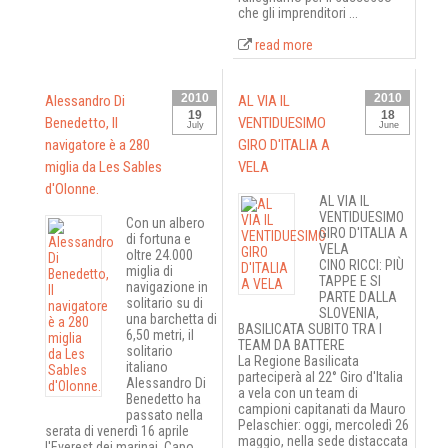
che gli imprenditori ...
read more
2010
2010
Alessandro Di
AL VIA IL
19
18
Benedetto, Il
VENTIDUESIMO
July
June
navigatore è a 280
GIRO D'ITALIA A
miglia da Les Sables
VELA
d'Olonne.
AL VIA IL
VENTIDUESIMO
Con un albero
GIRO D'ITALIA A
di fortuna e
VELA
oltre 24.000
CINO RICCI: PIÙ
miglia di
TAPPE E SI
navigazione in
PARTE DALLA
solitario su di
SLOVENIA,
una barchetta di
BASILICATA SUBITO TRA I
6,50 metri, il
TEAM DA BATTERE
solitario
La Regione Basilicata
italiano
parteciperà al 22° Giro d'Italia
Alessandro Di
a vela con un team di
Benedetto ha
campioni capitanati da Mauro
passato nella
Pelaschier: oggi, mercoledì 26
serata di venerdì 16 aprile
maggio, nella sede distaccata
l'Everest dei marinai, Capo