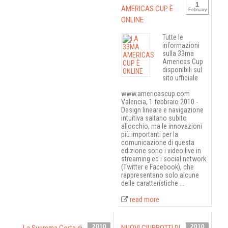
1
AMERICAS CUP È
February
ONLINE
Tutte le
informazioni
sulla 33ma
Americas Cup
disponibili sul
sito ufficiale
www.americascup.com
Valencia, 1 febbraio 2010 -
Design lineare e navigazione
intuitiva saltano subito
allocchio, ma le innovazioni
più importanti per la
comunicazione di questa
edizione sono i video live in
streaming ed i social network
(Twitter e Facebook), che
rappresentano solo alcune
delle caratteristiche ...
read more
2010
2010