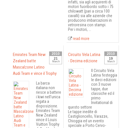
infatti, sia agli acquirenti di
motori fuoribordo sotto i 75
chilowatt (pari a circa 100
cavalli) sia alle aziende che
producono imbarcazioni in
vetroresina con stampi.
Per i motori, ...
read more
2010
2010
Emirates Team New
Circuito Vela Latina
21
19
Zealand batte
- Decima edizione
March
March
Mascalzone Latino
Il Circuito Vela
Audi Team e vince il Trophy
Latina festeggia
le dieci edizioni
La barca
con 3 nuove
italiana non
tappe, due
riesce a battere
classiche ed il
i kiwi nell'unica
primo
regata a
Invitational di
disposizione.
questo settore
Emirates Team
Le tappe inedite di
New Zealand
Castiglioncello, Varazze,
vince il Louis
Chioggia ed un evento
Vuitton Trophy
speciale a Porto Cervo-