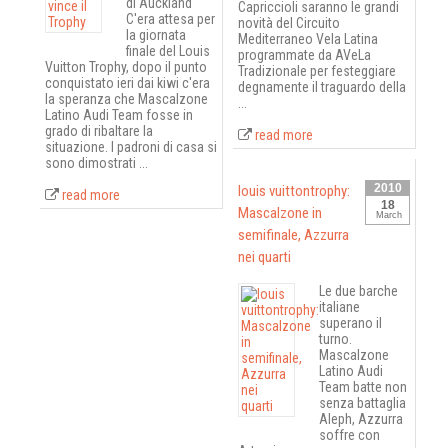
di Auckland
Capriccioli saranno le grandi
C'era attesa per
novità del Circuito
la giornata
Mediterraneo Vela Latina
finale del Louis
programmate da AVeLa
Vuitton Trophy, dopo il punto
Tradizionale per festeggiare
conquistato ieri dai kiwi c'era
degnamente il traguardo della
la speranza che Mascalzone
...
Latino Audi Team fosse in
grado di ribaltare la
read more
situazione. I padroni di casa si
sono dimostrati ...
2010
louis vuittontrophy:
read more
18
Mascalzone in
March
semifinale, Azzurra
nei quarti
Le due barche
italiane
superano il
turno.
Mascalzone
Latino Audi
Team batte non
senza battaglia
Aleph, Azzurra
soffre con