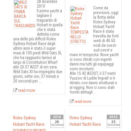
28 dicembre
2010
Come da
Il primo yacht a
previsioni, oggi
tagliare il
la flotta della
traguardo di
Rolex Sydney
Hobart in quella
Hobart Yacht
che è stata
Race è stata
definita come
travolta da forti
una delle più difficili Rolex
venti di 40-50
Sydney Hobart Race degli
nodi da ovest-
ultimi anni è stato il super
sud ovest e
maxi di 100 piedi Wild Oats XI,
mare in tempesta. Nove yacht
che ha raggiunto larrivo al
si sono ritirati con ingenti
largo di Constitution Wharf
danni ma tutti gli equipaggi
alle 20:37 AEDT di ieri sera.
sono incolumi.
Wild Oats XI ha impiegato due
Alle 15:42 AEDST, il 27 metri
giorni, sette ore, 37 minuti e
Yuuzoo di Ludde Ingvall si è
20 secondi per ...
ritirato con danni strutturali e
al rigging. Non ci sono stati
read more
forniti dettagli ...
read more
2010
2010
Rolex Sydney
Rolex Sydney
26
23
Hobart Yacht Race
Hobart Yacht Race
December
December
EQUIPAGGI PRONTI