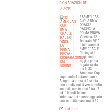
DICHIARAZIONI DEL
GIORNO
33AMERICAS
CUP: A BMW
ORACLE
RACING LA
PRIMA PROVA
Valencia, 12
febbraio 2010 -
Il trimarano di
BMW ORACLE
Racing si è
aggiudicato
oggi la prima
regata valida
per la 33
Americas Cup
superando il catamarano di
Alinghi. La prova si è svolta
con condizioni di vento molto
instabili, con intensità tra i 7
ed i 10 nodi; le due
imbarcazioni hanno raggiunto
una velocità massima di 30 ...
read more