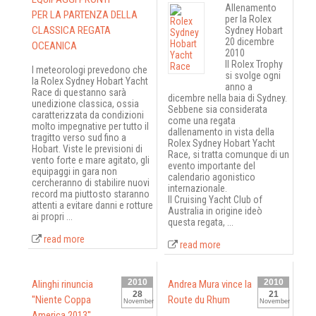
Allenamento
PER LA PARTENZA DELLA
per la Rolex
CLASSICA REGATA
Sydney Hobart
20 dicembre
OCEANICA
2010
Il Rolex Trophy
I meteorologi prevedono che
si svolge ogni
la Rolex Sydney Hobart Yacht
anno a
Race di questanno sarà
dicembre nella baia di Sydney.
unedizione classica, ossia
Sebbene sia considerata
caratterizzata da condizioni
come una regata
molto impegnative per tutto il
dallenamento in vista della
tragitto verso sud fino a
Rolex Sydney Hobart Yacht
Hobart. Viste le previsioni di
Race, si tratta comunque di un
vento forte e mare agitato, gli
evento importante del
equipaggi in gara non
calendario agonistico
cercheranno di stabilire nuovi
internazionale.
record ma piuttosto staranno
Il Cruising Yacht Club of
attenti a evitare danni e rotture
Australia in origine ideò
ai propri ...
questa regata, ...
read more
read more
2010
2010
Alinghi rinuncia
Andrea Mura vince la
28
21
''Niente Coppa
Route du Rhum
November
November
America 2013''