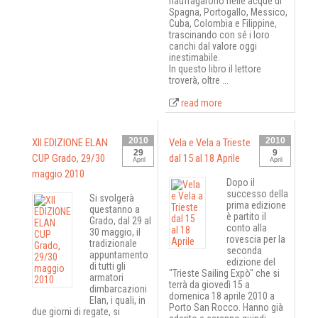
naufragarono nelle acque di
Spagna, Portogallo, Messico,
Cuba, Colombia e Filippine,
trascinando con sé i loro
carichi dal valore oggi
inestimabile.
In questo libro il lettore
troverà, oltre ...
read more
2010
2010
XII EDIZIONE ELAN
Vela e Vela a Trieste
29
9
CUP Grado, 29/30
dal 15 al 18 Aprile
April
April
maggio 2010
Dopo il
successo della
Si svolgerà
prima edizione
questanno a
è partito il
Grado, dal 29 al
conto alla
30 maggio, il
rovescia per la
tradizionale
seconda
appuntamento
edizione del
di tutti gli
"Trieste Sailing Expò" che si
armatori
terrà da giovedì 15 a
dimbarcazioni
domenica 18 aprile 2010 a
Elan, i quali, in
Porto San Rocco. Hanno già
due giorni di regate, si