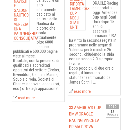
dal 2005, è un
ORACLE Racing
sito
ha riportato
interamente
oggi lAmericas
dedicato al
Cup negli Stati
settore della
Uniti dopo 15
Nautica da
anni di
diporto,che
assenza. Il
conta
trimarano USA
attualmente
ha vinto la seconda regata in
oltre 6000
programma nelle acque di
annunci
Valencia per 5 minuti e 26
pubblicati e 600.000 pagine
secondi, chiudendo la sfida
viste al mese.
con un secco 2-0 a proprio
Il portale, con la presenza di
favore.
qualificati e accreditati
Dopo poco più di due ore di
operatori del settore (Broker,
regata, il trimarano
Rivenditori, Cantieri, Marine,
statunitense timonato da
Scuole di vela, Società di
James Spithill ...
Charter, negozi di accessori,
ecc.) offre agli appassionati ...
read more
read more
2010
33 AMERICA'S CUP:
13
BMW ORACLE
February
RACING VINCE LA
PRIMA PROVA -