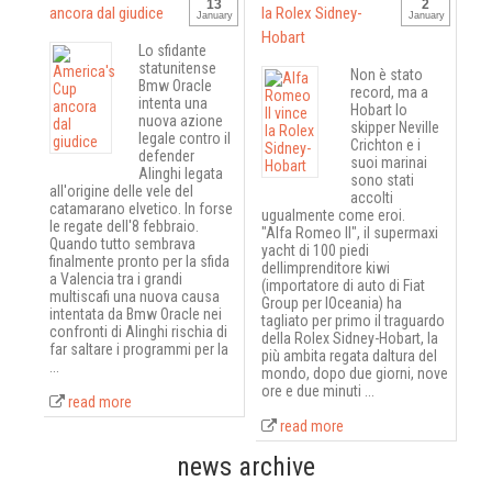
13
2
ancora dal giudice
la Rolex Sidney-
January
January
Hobart
Lo sfidante
statunitense
Non è stato
Bmw Oracle
record, ma a
intenta una
Hobart lo
nuova azione
skipper Neville
legale contro il
Crichton e i
defender
suoi marinai
Alinghi legata
sono stati
all'origine delle vele del
accolti
catamarano elvetico. In forse
ugualmente come eroi.
le regate dell'8 febbraio.
"Alfa Romeo II", il supermaxi
Quando tutto sembrava
yacht di 100 piedi
finalmente pronto per la sfida
dellimprenditore kiwi
a Valencia tra i grandi
(importatore di auto di Fiat
multiscafi una nuova causa
Group per lOceania) ha
intentata da Bmw Oracle nei
tagliato per primo il traguardo
confronti di Alinghi rischia di
della Rolex Sidney-Hobart, la
far saltare i programmi per la
più ambita regata daltura del
...
mondo, dopo due giorni, nove
ore e due minuti ...
read more
read more
news archive