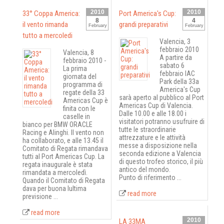
2010
2010
33° Coppa America:
Port America's Cup:
8
4
il vento rimanda
grandi preparativi
February
February
tutto a mercoledi
Valencia, 3
febbraio 2010
Valencia, 8
A partire da
febbraio 2010 -
sabato 6
La prima
febbraio lAC
giornata del
Park della 33a
programma di
America's Cup
regate della 33
sarà aperto al pubblico al Port
Americas Cup è
Americas Cup di Valencia.
finita con le
Dalle 10.00 e alle 18.00 i
caselle in
visitatori potranno usufruire di
bianco per BMW ORACLE
tutte le straordinarie
Racing e Alinghi. Il vento non
attrezzature e le attività
ha collaborato, e alle 13.45 il
messe a disposizione nella
Comitato di Regata rimandava
seconda edizione a Valencia
tutti al Port Americas Cup. La
di questo trofeo storico, il più
regata inaugurale è stata
antico del mondo.
rimandata a mercoledì.
Punto di riferimento ...
Quando il Comitato di Regata
dava per buona lultima
read more
previsione ...
read more
2010
LA 33MA