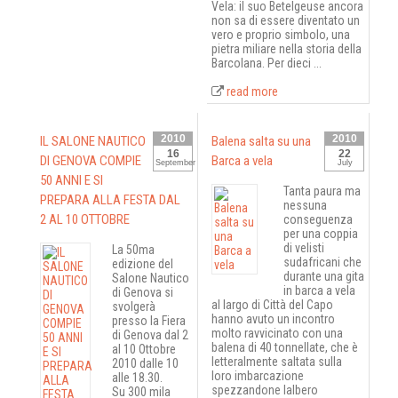
Vela: il suo Betelgeuse ancora
non sa di essere diventato un
vero e proprio simbolo, una
pietra miliare nella storia della
Barcolana. Per dieci ...
read more
2010
2010
IL SALONE NAUTICO
Balena salta su una
16
22
DI GENOVA COMPIE
Barca a vela
September
July
50 ANNI E SI
Tanta paura ma
PREPARA ALLA FESTA DAL
nessuna
2 AL 10 OTTOBRE
conseguenza
per una coppia
di velisti
La 50ma
sudafricani che
edizione del
durante una gita
Salone Nautico
in barca a vela
di Genova si
al largo di Città del Capo
svolgerà
hanno avuto un incontro
presso la Fiera
molto ravvicinato con una
di Genova dal 2
balena di 40 tonnellate, che è
al 10 Ottobre
letteralmente saltata sulla
2010 dalle 10
loro imbarcazione
alle 18.30.
spezzandone lalbero
Su 300 mila