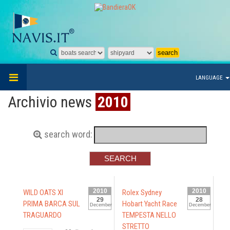
LANGUAGE
Archivio news
2010
search word:
2010
2010
WILD OATS XI
Rolex Sydney
29
28
PRIMA BARCA SUL
Hobart Yacht Race
December
December
TRAGUARDO
TEMPESTA NELLO
STRETTO