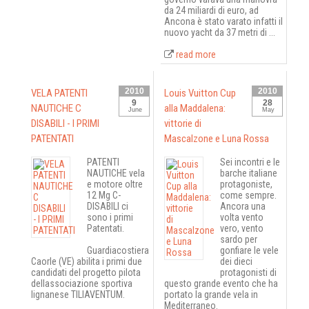
da 24 miliardi di euro, ad
Ancona è stato varato infatti il
nuovo yacht da 37 metri di ...
read more
2010
2010
VELA PATENTI
Louis Vuitton Cup
9
28
NAUTICHE C
alla Maddalena:
June
May
DISABILI - I PRIMI
vittorie di
PATENTATI
Mascalzone e Luna Rossa
PATENTI
Sei incontri e le
NAUTICHE vela
barche italiane
e motore oltre
protagoniste,
12 Mg C-
come sempre.
DISABILI ci
Ancora una
sono i primi
volta vento
Patentati.
vero, vento
sardo per
Guardiacostiera
gonfiare le vele
Caorle (VE) abilita i primi due
dei dieci
candidati del progetto pilota
protagonisti di
dellassociazione sportiva
questo grande evento che ha
lignanese TILIAVENTUM.
portato la grande vela in
Mediterraneo.