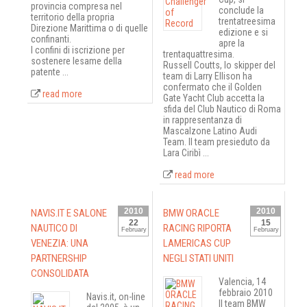
provincia compresa nel
conclude la
territorio della propria
trentatreesima
Direzione Marittima o di quelle
edizione e si
confinanti.
apre la
I confini di iscrizione per
trentaquattresima.
sostenere lesame della
Russell Coutts, lo skipper del
patente ...
team di Larry Ellison ha
confermato che il Golden
read more
Gate Yacht Club accetta la
sfida del Club Nautico di Roma
in rappresentanza di
Mascalzone Latino Audi
Team. Il team presieduto da
Lara Ciribì ...
read more
2010
2010
NAVIS.IT E SALONE
BMW ORACLE
22
15
NAUTICO DI
RACING RIPORTA
February
February
VENEZIA: UNA
LAMERICAS CUP
PARTNERSHIP
NEGLI STATI UNITI
CONSOLIDATA
Valencia, 14
febbraio 2010
Navis.it, on-line
Il team BMW