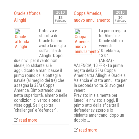
2010
2010
Oracle affonda
Coppa America,
12
10
Alinghi
nuovo annullamento
February
February
Potenza e
La prima regata
stabilità di
tra Alinghi e
Oracle hanno
Oracle slitta a
avuto la meglio
venerdi'
sull'agilità di
10 febbraio,
Alinghi. Dopo
13:04
due rinvii per il vento non
(ANSA) -
ideale, lo sfidante si è
VALENCIA, 10 FEB - La prima
aggiudicato a mani basse il
regata della 33/a Coppa
primo round della battaglia
America tra Alinghi e Oracle a
navale (al meglio dei tre) che
Valencia e' stata annullata per
assegna la 33/a Coppa
la seconda volta. Si svolgera'
America. Dimostrando una
venerdi'.
netta superiorità, almeno nelle
Previsto inizialmente per
condizioni di vento e onda
lunedi' e rinviato a oggi, il
viste oggi. Se il gap tra
primo atto della sfida tra il
'challenger' e 'defender' ...
defender svizzero e lo
sfidante americano, dopo un
read more
doppio ...
read more