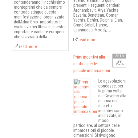
aderito e saranno quindi
contenderanno il ricchissimo
presenti i seguenti cantieri:
montepremi che da sempre
Archambault, Arya Yachts,
contraddistingue questa
Bavaria, Beneteau, Comar
manifestazione, organizzata
Yachts, Dehler, Delphia, Elan,
dallAdria Ship- importatore
Grand Soleil, Hanse,
esclusivo per lItalia di questo
Jeannueau, Moody, ...
importante cantiere europeo 
che si avvarrà della ...
read more
read more
2010
Primi incentivi alla
29
nautica per le
March
piccole imbarcazioni
Le agevolazioni
concesse, per
la prima volta,
dal Governo alla
nautica col
decreto
incentivi sono
indirizzate, in
modo
particolare, al settore delle
imbarcazioni di piccole
dimensioni. Si rivolgono,