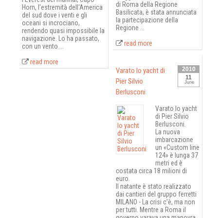
di Roma della Regione
Horn, l'estremità dell'America
Basilicata, è stata annunciata
del sud dove i venti e gli
la partecipazione della
oceani si incrociano,
Regione ...
rendendo quasi impossibile la
navigazione. Lo ha passato,
read more
con un vento ...
read more
2010
Varato lo yacht di
11
Pier Silvio
June
Berlusconi
Varato lo yacht
di Pier Silvio
Berlusconi.
La nuova
imbarcazione
un «Custom line
124» è lunga 37
metri ed è
costata circa 18 milioni di
euro.
Il natante è stato realizzato
dai cantieri del gruppo ferretti
MILANO - La crisi c'è, ma non
per tutti. Mentre a Roma il
governo varava una manovra