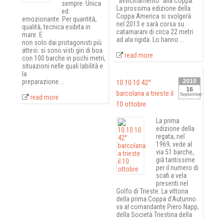
"avvicinamento" alla Coppa.
sempre. Unica
La prossima edizione della
ed
Coppa America si svolgerà
emozionante. Per quantità,
nel 2013 e sarà corsa su
qualità, tecnica esibita in
catamarani di circa 22 metri
mare. E
ad ala rigida. Lo hanno ...
non solo dai protagonisti più
attesi: si sono visti giri di boa
read more
con 100 barche in pochi metri,
situazioni nelle quali labilità e
la
preparazione ...
2010
10.10.10 42°
16
barcolana a trieste il
September
read more
10 ottobre
La prima
edizione della
regata, nel
1969, vede al
via 51 barche,
già tantissime
per il numero di
scafi a vela
presenti nel
Golfo di Trieste. La vittoria
della prima Coppa d'Autunno
va al comandante Piero Napp,
della Società Triestina della