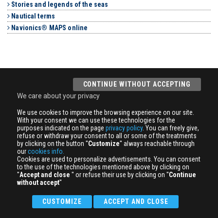
Stories and legends of the seas
Nautical terms
Navionics® MAPS online
CONTINUE WITHOUT ACCEPTING
We care about your privacy
We use cookies to improve the browsing experience on our site.
With your consent we can use these technologies for the
purposes indicated on the page
privacy policy
. You can freely give,
refuse or withdraw your consent to all or some of the treatments
by clicking on the button ''
Customize
'' always reachable through
our
cookies info.
Cookies are used to personalize advertisements. You can consent
to the use of the technologies mentioned above by clicking on
''
Accept and close
'' or refuse their use by clicking on ''
Continue
without accept
''
CUSTOMIZE
ACCEPT AND CLOSE