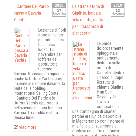
2010
2010
Il Cantiere Del Pardo
La strana storia di
17
12
passa a Bavaria
Giuditta, barca a
November
November
Yachts
vela rubata, usata
per il trasposto di
Lazienda di Forlì
clandestini
dopo un lungo
periodo di crisi
La barca
ha deciso
dolorosamente
lunedì 15
spiaggiata e
novembre per
praticamente
lofferta del
distrutta sulla
costruttore
costa di Le
tedesco
Castella, dentro
Bavaria. Il passaggio riguarda
il parco di Capo
anche la Dufour Yachts che,
Rizzuto si
insieme al cantiere italiano, fa
chiama Giuditta,
parte della holding
è un Sun
International Sailing Boats.
Odyssey 43.
Il Cantiere Del Pardo e la
Lavevo
Dufour Yachts approdano
comprata da
nellazienda nautica tedesca
una compagnia di charter
Bavaria. La vendita è stata
perché era lunica disponibile
decisa lunedì ...
in Mediterraneo con il nome di
mia figlia e di sua nonna e
read more
costava una cifra ragionevole.
Era un poco al limite delle mie