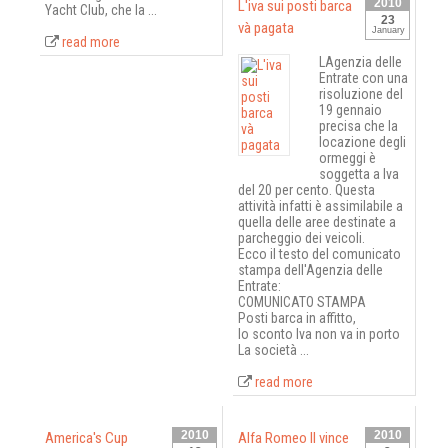
2010
L'iva sui posti barca
Yacht Club, che la ...
23
và pagata
January
read more
LAgenzia delle
Entrate con una
risoluzione del
19 gennaio
precisa che la
locazione degli
ormeggi è
soggetta a Iva
del 20 per cento. Questa
attività infatti è assimilabile a
quella delle aree destinate a
parcheggio dei veicoli.
Ecco il testo del comunicato
stampa dell'Agenzia delle
Entrate:
COMUNICATO STAMPA
Posti barca in affitto,
lo sconto Iva non va in porto
La società ...
read more
2010
2010
America's Cup
Alfa Romeo II vince