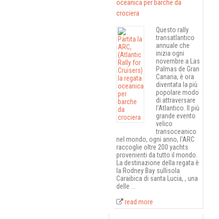
oceanica per barche da
crociera
Questo rally
transatlantico
annuale che
inizia ogni
novembre a Las
Palmas de Gran
Canaria, è ora
diventata la più
popolare modo
di attraversare
l'Atlantico. Il più
grande evento
velico
transoceanico
nel mondo, ogni anno, l'ARC
raccoglie oltre 200 yachts
provenienti da tutto il mondo.
La destinazione della regata è
la Rodney Bay sullisola
Caraibica di santa Lucia, , una
delle ...
read more