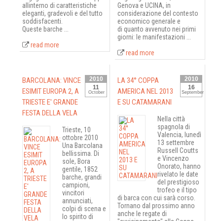
allinterno di caratteristiche
Genova e UCINA, in
eleganti, gradevoli e del tutto
considerazione del contesto
soddisfacenti.
economico generale e
Queste barche ...
di quanto avvenuto nei primi
giorni: le manifestazioni ...
read more
read more
2010
2010
BARCOLANA: VINCE
LA 34° COPPA
11
16
ESIMIT EUROPA 2, A
AMERICA NEL 2013
October
September
TRIESTE E' GRANDE
E SU CATAMARANI
FESTA DELLA VELA
Nella città
spagnola di
Trieste, 10
Valencia, lunedì
ottobre 2010 
13 settembre
Una Barcolana
Russell Coutts
bellissima. Di
e Vincenzo
sole, Bora
Onorato, hanno
gentile, 1852
rivelato le date
barche, grandi
del prestigioso
campioni,
trofeo e il tipo
vincitori
di barca con cui sarà corso.
annunciati,
Tornano dal prossimo anno
colpi di scena e
anche le regate di
lo spirito di