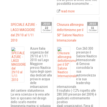
possibilità economiche: ...
read more
2010
2010
SPECIALE AZURE -
Chiusura allinsegna
22
11
LAGO MAGGIORE
dellottimismo per il
October
October
dal 29/10 al 1/11
50° Salone Nautico
2010
Internazionale
Azure Italia
Con 260.300
organizza dal
presenze il
29/10 al 1/11
Salone Nautico
2010 sul Lago
Internazionale
Maggiore
di Genova
presso Nautica
consolida la
Ispra degli open
sua
day dedicati alla
autorevolezza
prova in acqua
e la sua
delle
leadership
imbarcazioni
internazionale.
del cantiere statunitense.
Il risultato (-7,2% rispetto alle
La vera scienza e la vera arte
280.500 presenze del 2009) è
ben si sposano nel design
giudicato estremamente
dello scafo mentre
positivo
lingegneria marina si sviluppa
dagli organizzatori, Fiera di