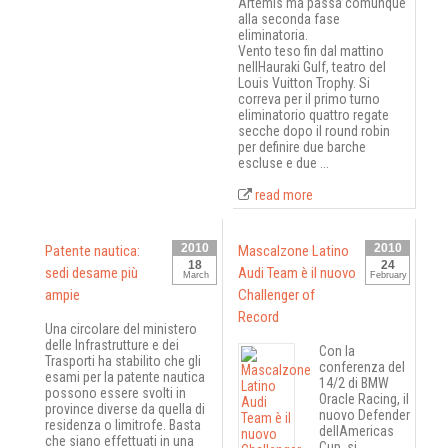
Artemis ma passa comunque
alla seconda fase
eliminatoria.
Vento teso fin dal mattino
nellHauraki Gulf, teatro del
Louis Vuitton Trophy. Si
correva per il primo turno
eliminatorio quattro regate
secche dopo il round robin
per definire due barche
escluse e due ...
read more
2010
2010
Patente nautica:
Mascalzone Latino
18
24
sedi desame più
Audi Team è il nuovo
March
February
ampie
Challenger of
Record
Una circolare del ministero
delle Infrastrutture e dei
Con la
Trasporti ha stabilito che gli
conferenza del
esami per la patente nautica
14/2 di BMW
possono essere svolti in
Oracle Racing, il
province diverse da quella di
nuovo Defender
residenza o limitrofe. Basta
dellAmericas
che siano effettuati in una
Cup, si