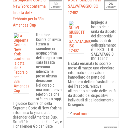
La Suprema Corte di
NUOVI GIUBBOTTI DI
30
26
New York conferma
SALVATAGGIO ISO
January
January
la data dell8
12402
Febbraio per la 33a
Impiego a
Americas Cup
bordo delle
unità da diporto
Il giudice
dei dispositivi
Kornreich invita
individuali di
i team a
galleggiamento
scendere in
(GIUBBOTTI DI
acqua; prima
SALVATAGGIO
della regata non
ISO 12402).
sarà fissata
È stata emanata lo scorso
nessuna
mese di marzo una circolare
udienza ne
informativa con valore
presa alcuna
immediato da parte del
decisione
Ministero delle Infrastrutture e
Nel corso di
dei Trasporti, relativa
una conferenza
allimpiego a bordo delle unità
telefonica che
da diporto dei dispositivi
si è tenuta oggi,
individuali di galleggiamento.
Il giudice Kornreich della
Di seguito ...
Suprema Corte di New York ha
informato lo yacht club
read more
defender dellAmericas Cup,
Société Nautique de Genève, e
il challenger Golden Gate