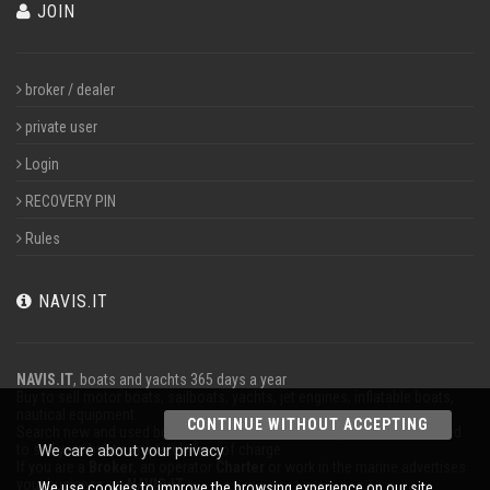
JOIN
broker / dealer
private user
Login
RECOVERY PIN
Rules
NAVIS.IT
NAVIS.IT
, boats and yachts 365 days a year
Buy to sell motor boats, sailboats, yachts, jet engines, inflatable boats,
nautical equipment.
CONTINUE WITHOUT ACCEPTING
Search new and used boats in our database or even post a classified ad
to sell your boat completely free of charge.
We care about your privacy
If you are a
Broker
, an operator
Charter
or work in the marine advertises
your business on
NAVIS.IT
.
We use cookies to improve the browsing experience on our site.