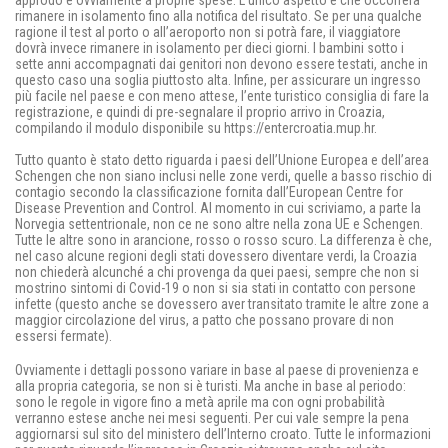
approdo e ovviamente a proprie spese. L’unico aspetto è che occorrerà
rimanere in isolamento fino alla notifica del risultato. Se per una qualche
ragione il test al porto o all’aeroporto non si potrà fare, il viaggiatore
dovrà invece rimanere in isolamento per dieci giorni. I bambini sotto i
sette anni accompagnati dai genitori non devono essere testati, anche in
questo caso una soglia piuttosto alta. Infine, per assicurare un ingresso
più facile nel paese e con meno attese, l’ente turistico consiglia di fare la
registrazione, e quindi di pre-segnalare il proprio arrivo in Croazia,
compilando il modulo disponibile su https://entercroatia.mup.hr.
Tutto quanto è stato detto riguarda i paesi dell’Unione Europea e dell’area
Schengen che non siano inclusi nelle zone verdi, quelle a basso rischio di
contagio secondo la classificazione fornita dall’European Centre for
Disease Prevention and Control. Al momento in cui scriviamo, a parte la
Norvegia settentrionale, non ce ne sono altre nella zona UE e Schengen.
Tutte le altre sono in arancione, rosso o rosso scuro. La differenza è che,
nel caso alcune regioni degli stati dovessero diventare verdi, la Croazia
non chiederà alcunché a chi provenga da quei paesi, sempre che non si
mostrino sintomi di Covid-19 o non si sia stati in contatto con persone
infette (questo anche se dovessero aver transitato tramite le altre zone a
maggior circolazione del virus, a patto che possano provare di non
essersi fermate).
Ovviamente i dettagli possono variare in base al paese di provenienza e
alla propria categoria, se non si è turisti. Ma anche in base al periodo:
sono le regole in vigore fino a metà aprile ma con ogni probabilità
verranno estese anche nei mesi seguenti. Per cui vale sempre la pena
aggiornarsi sul sito del ministero dell’Interno croato. Tutte le informazioni