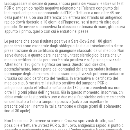
lasciapassare in decine di paesi, ancora prima dei vaccini: esibire un test
PCR o antigenico rapido negativo (elencato nell''elenco congiunto dei
test rapidi antigenici riconosciuto dall’UE) effettuato a non oltre 48 ore
della partenza. Con una differenza: chi entrerà mostrando un antigenico
rapido dovrà ripeterlo a 10 giorni dall’ingresso, se si tratterrà oltre quel
periodo. Se invece si concederà la classica settimana di mare, gli basterà
appunto il primo, quello con cui è entrato nel paese.
Le persone che sono risultate positive a Sars-Cov-2 nei 180 giorni
precedenti sono esonerate dagli obblighi di test e autoisolamento dietro
presentazione di un certificato di guarigione rilasciato da un medico. Non
serve dunque, a quanto pare, neanche un test sierologico: basta che un
medico certifichi che la persona è stata positiva e si è poi negativizzata.
Attenzione: 180 giorni significa sei mesi. Questo vuol dire che,
potenzialmente, buona parte dei contagiati della terza ondata italiana o
comunque degli ultimi mesi che si siano negativizzati potranno andare in
Croazia col solo certificato del medico. In alternativa al certificato del
medico si può mostrare il risultato positivo del tampone PCR o
antigenico rapido effettuato nell’arco dei 180 giorni precedenti ma non
oltre 11 giorni prima dell’ingresso. Già in questo momento, insomma, chi
abbia avuto un test positivo uno o due mesi fa potrebbe entrare esibendo
un certificato o l’allora tampone positivo (salvo poi rispettare le
prescrizioni per il rientro in Italia, tampone e cinque giorni di isolamento
fino al 30 aprile).
Non finisce qui. Se invece si arriva in Croazia sprovvisti di tutto, sarà
possibile effettuare un test PCR o, di nuovo, antigenico rapido al punto di