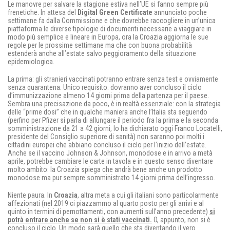
Le manovre per salvare la stagione estiva nell’UE si fanno sempre più
frenetiche. In attesa del
Digital Green Certificate
annunciato poche
settimane fa dalla Commissione e che dovrebbe raccogliere in un’unica
piattaforma le diverse tipologie di documenti necessarie a viaggiare in
modo più semplice e lineare in Europa, ora la Croazia aggiorna le sue
regole per le prossime settimane ma che con buona probabilità
estenderà anche all’estate salvo peggioramento della situazione
epidemiologica.
La prima: gli stranieri vaccinati potranno entrare senza test e ovviamente
senza quarantena. Unico requisito: dovranno aver concluso il ciclo
d’immunizzazione almeno 14 giorni prima della partenza per il paese.
Sembra una precisazione da poco, è in realtà essenziale: con la strategia
delle “prime dosi” che in qualche maniera anche l’Italia sta seguendo
(perfino per Pfizer si parla di allungare il periodo fra la prima e la seconda
somministrazione da 21 a 42 giorni, lo ha dichiarato oggi Franco Locatelli,
presidente del Consiglio superiore di sanità) non saranno poi molti i
cittadini europei che abbiano concluso il ciclo per l’inizio dell’estate.
Anche se il vaccino Johnson & Johnson, monodose e in arrivo a metà
aprile, potrebbe cambiare le carte in tavola e in questo senso diventare
molto ambito: la Croazia spiega che andrà bene anche un prodotto
monodose ma pur sempre somministrato 14 giorni prima dell’ingresso.
Niente paura. In
Croazia
, altra meta a cui gli italiani sono particolarmente
affezionati (nel 2019 ci piazzammo al quarto posto per gli arrivi e al
quinto in termini di pernottamenti, con aumenti sull’anno precedente)
si
potrà entrare anche se non si è stati vaccinati.
O, appunto, non si è
concluso il ciclo. Un modo sarà quello che sta diventando il vero