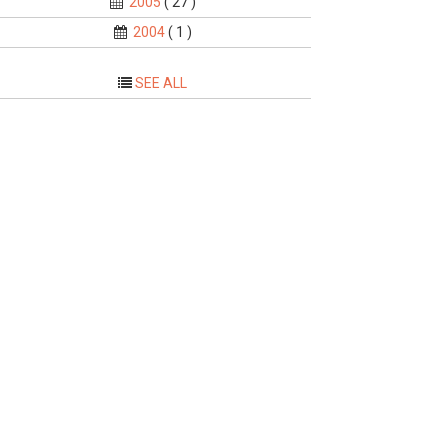
2005
( 27 )
2004
( 1 )
SEE ALL