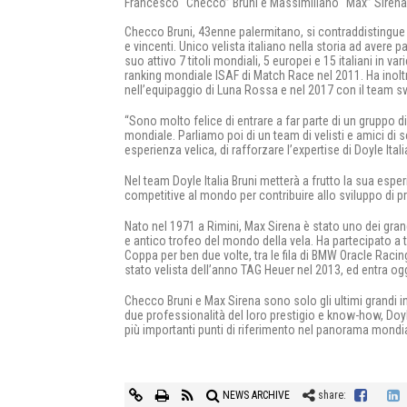
Francesco “Checco” Bruni e Massimiliano “Max” Sirena
Checco Bruni, 43enne palermitano, si contraddistingue
e vincenti. Unico velista italiano nella storia ad avere pa
suo attivo 7 titoli mondiali, 5 europei e 15 italiani in va
ranking mondiale ISAF di Match Race nel 2011. Ha inol
nell’equipaggio di Luna Rossa e nel 2017 con il team 
“Sono molto felice di entrare a far parte di un gruppo di
mondiale. Parliamo poi di un team di velisti e amici di 
esperienza velica, di rafforzare l’expertise di Doyle Ita
Nel team Doyle Italia Bruni metterà a frutto la sua esp
competitive al mondo per contribuire allo sviluppo di pr
Nato nel 1971 a Rimini, Max Sirena è stato uno dei grand
e antico trofeo del mondo della vela. Ha partecipato a 
Coppa per ben due volte, tra le fila di BMW Oracle Rac
stato velista dell’anno TAG Heuer nel 2013, ed entra ogg
Checco Bruni e Max Sirena sono solo gli ultimi grandi inn
due professionalità del loro prestigio e know-how, Doyl
più importanti punti di riferimento nel panorama mondia
NEWS ARCHIVE
share: