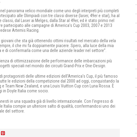
.
 nel panorama velico mondiale come uno degli interpreti più completi
rtecipato alle Olimpiadi con tre classi diverse (laser, 49er e star), ha al
rie classi, dal Laser ai Melges, dalla Star al 49er, ed è stato primo nel
tre partecipato alle campagne di America’s Cup 2003, 2007 e 2013
svedese Artemis Racing.
 giovani che sta già ottenendo ottimi risultati nel mercato della vela
sempre, il che mi fa doppiamente piacere. Spero, alla luce della mia
lia e di confermarla come una delle aziende leader nel settore”.
erienza di ottimizzazione delle performance delle imbarcazioni più
ogetti speciali nel mondo dei circuiti Grand-Prix e One-Design.
i protagonisti delle ultime edizioni dell’America’s Cup, il più famoso
tutte le edizioni della competizione dal 2000 ad oggi, conquistando la
ing e Team New Zealand, e una Louis Vuitton Cup con Luna Rossa. È
i in Doyle Italia come socio.
esti in una squadra già di livello internazionale. Con l’ingresso di
e Italia compie un ulteriore salto di qualità, confermandosi uno dei
le del settore.