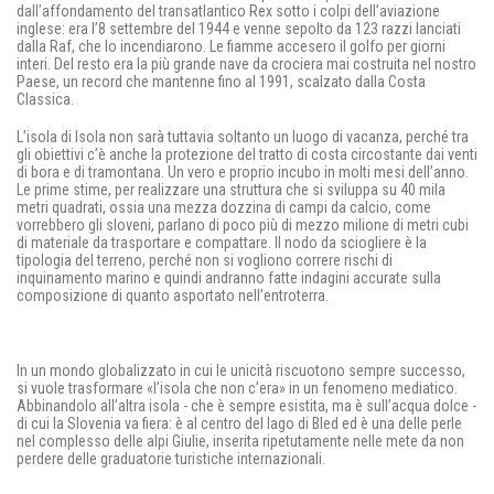
dall’affondamento del transatlantico Rex sotto i colpi dell’aviazione
inglese: era l’8 settembre del 1944 e venne sepolto da 123 razzi lanciati
dalla Raf, che lo incendiarono. Le fiamme accesero il golfo per giorni
interi. Del resto era la più grande nave da crociera mai costruita nel nostro
Paese, un record che mantenne fino al 1991, scalzato dalla Costa
Classica.
L’isola di Isola non sarà tuttavia soltanto un luogo di vacanza, perché tra
gli obiettivi c’è anche la protezione del tratto di costa circostante dai venti
di bora e di tramontana. Un vero e proprio incubo in molti mesi dell’anno.
Le prime stime, per realizzare una struttura che si sviluppa su 40 mila
metri quadrati, ossia una mezza dozzina di campi da calcio, come
vorrebbero gli sloveni, parlano di poco più di mezzo milione di metri cubi
di materiale da trasportare e compattare. Il nodo da sciogliere è la
tipologia del terreno, perché non si vogliono correre rischi di
inquinamento marino e quindi andranno fatte indagini accurate sulla
composizione di quanto asportato nell’entroterra.
In un mondo globalizzato in cui le unicità riscuotono sempre successo,
si vuole trasformare «l’isola che non c’era» in un fenomeno mediatico.
Abbinandolo all’altra isola - che è sempre esistita, ma è sull’acqua dolce -
di cui la Slovenia va fiera: è al centro del lago di Bled ed è una delle perle
nel complesso delle alpi Giulie, inserita ripetutamente nelle mete da non
perdere delle graduatorie turistiche internazionali.