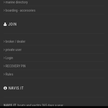
marine directory
boarding - accesories
JOIN
broker / dealer
private user
Login
RECOVERY PIN
Rules
NAVIS.IT
NAVIS.IT
, boats and yachts 365 days a year