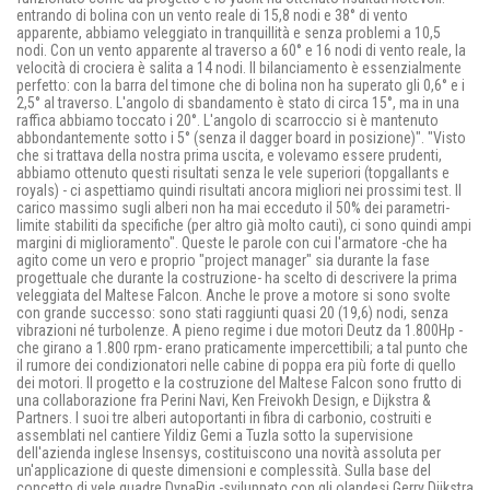
entrando di bolina con un vento reale di 15,8 nodi e 38° di vento
apparente, abbiamo veleggiato in tranquillità e senza problemi a 10,5
nodi. Con un vento apparente al traverso a 60° e 16 nodi di vento reale, la
velocità di crociera è salita a 14 nodi. Il bilanciamento è essenzialmente
perfetto: con la barra del timone che di bolina non ha superato gli 0,6° e i
2,5° al traverso. L'angolo di sbandamento è stato di circa 15°, ma in una
raffica abbiamo toccato i 20°. L'angolo di scarroccio si è mantenuto
abbondantemente sotto i 5° (senza il dagger board in posizione)". "Visto
che si trattava della nostra prima uscita, e volevamo essere prudenti,
abbiamo ottenuto questi risultati senza le vele superiori (topgallants e
royals) - ci aspettiamo quindi risultati ancora migliori nei prossimi test. Il
carico massimo sugli alberi non ha mai ecceduto il 50% dei parametri-
limite stabiliti da specifiche (per altro già molto cauti), ci sono quindi ampi
margini di miglioramento". Queste le parole con cui l'armatore -che ha
agito come un vero e proprio "project manager" sia durante la fase
progettuale che durante la costruzione- ha scelto di descrivere la prima
veleggiata del Maltese Falcon. Anche le prove a motore si sono svolte
con grande successo: sono stati raggiunti quasi 20 (19,6) nodi, senza
vibrazioni né turbolenze. A pieno regime i due motori Deutz da 1.800Hp -
che girano a 1.800 rpm- erano praticamente impercettibili; a tal punto che
il rumore dei condizionatori nelle cabine di poppa era più forte di quello
dei motori. Il progetto e la costruzione del Maltese Falcon sono frutto di
una collaborazione fra Perini Navi, Ken Freivokh Design, e Dijkstra &
Partners. I suoi tre alberi autoportanti in fibra di carbonio, costruiti e
assemblati nel cantiere Yildiz Gemi a Tuzla sotto la supervisione
dell'azienda inglese Insensys, costituiscono una novità assoluta per
un'applicazione di queste dimensioni e complessità. Sulla base del
concetto di vele quadre DynaRig -sviluppato con gli olandesi Gerry Dijkstra