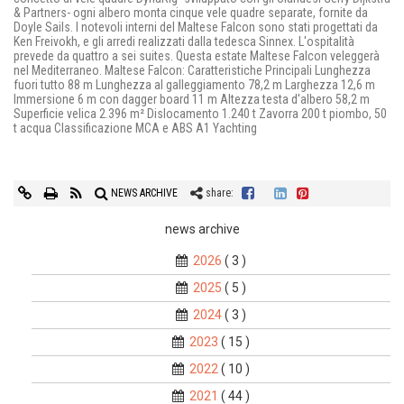
& Partners- ogni albero monta cinque vele quadre separate, fornite da
Doyle Sails. I notevoli interni del Maltese Falcon sono stati progettati da
Ken Freivokh, e gli arredi realizzati dalla tedesca Sinnex. L'ospitalità
prevede da quattro a sei suites. Questa estate Maltese Falcon veleggerà
nel Mediterraneo. Maltese Falcon: Caratteristiche Principali Lunghezza
fuori tutto 88 m Lunghezza al galleggiamento 78,2 m Larghezza 12,6 m
Immersione 6 m con dagger board 11 m Altezza testa d'albero 58,2 m
Superficie velica 2.396 m² Dislocamento 1.240 t Zavorra 200 t piombo, 50
t acqua Classificazione MCA e ABS A1 Yachting
NEWS ARCHIVE
share:
news archive
2026
( 3 )
2025
( 5 )
2024
( 3 )
2023
( 15 )
2022
( 10 )
2021
( 44 )