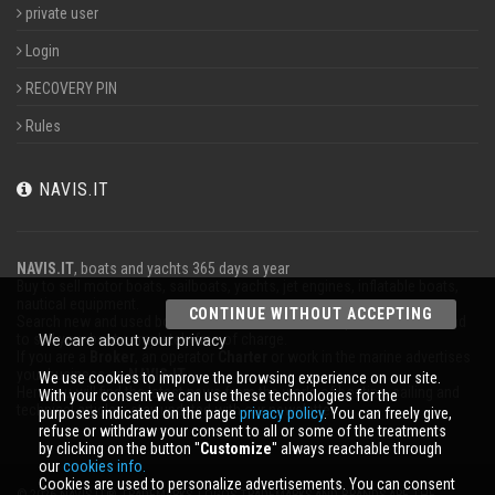
private user
Login
RECOVERY PIN
Rules
NAVIS.IT
NAVIS.IT
, boats and yachts 365 days a year
Buy to sell motor boats, sailboats, yachts, jet engines, inflatable boats,
nautical equipment.
CONTINUE WITHOUT ACCEPTING
Search new and used boats in our database or even post a classified ad
to sell your boat completely free of charge.
We care about your privacy
If you are a
Broker
, an operator
Charter
or work in the marine advertises
your business on
NAVIS.IT
.
We use cookies to improve the browsing experience on our site.
Here you will find the latest news from the world of boating, sailing and
With your consent we can use these technologies for the
technical articles; stay updated with our newsletter.
purposes indicated on the page
privacy policy
. You can freely give,
refuse or withdraw your consent to all or some of the treatments
by clicking on the button ''
Customize
'' always reachable through
our
cookies info.
Cookies are used to personalize advertisements. You can consent
© 2026 NAVIS.IT® TRADEMARKS, LOGOS TRADEMARKS AND BRANDS ARE THE