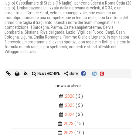
luglio) Castellamare di Stabia (16 luglio), per concludersi a Roma Ostia (20
luglio). Limbarcazione utilizzata dalla carovana di velisti, il G 34, è un
progetto del Groupe Finot, veloce, maneggevole, che essendo un
monotipo consente una competizione in tempo reale, con la vittoria del
primo che taglia il traguardo. Questi i nomi dei team impegnati nella
competizione: 1Sardegna, Parma, Castelsanpietroterme, Cervia,
Lombardia, Sistiana, Riva del garda, Lazio, Vigili del Fuoco, Carpi, Csen,
Bologna, Liguria, Emilia Romagna, Fiamme Gialle e Lignano. In ogni tappa
è previsto un programma di eventi sportivi, con regate in flottiglia e con la
formula match race, e poi spettacoli, concerti e stand allestiti nel
Villaggio della vela.
NEWS ARCHIVE
share:
news archive
2026
( 3 )
2025
( 5 )
2024
( 3 )
2023
( 15 )
2022
( 10 )