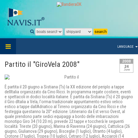
LANGUAGE
2008
Partito il "GiroVela 2008"
24
June
È partita il 20 giugno a Sistiana (Ts) la XX edizione del periplo a tappe
dellItalia organizzato da Cino Ricci. In programma regate costiere, eventi
e spettacoli in dodici località italiane. È partita da Sistiana (Ts) il 20 giugno
il Giro dItalia a Vela, l'ormai tradizionale appuntamento estivo velico
estico a tappe dallAdriatico al Tirreno organizzato da Cino Ricci e che
festeggia questanno la 20° edizione. Litinerario da Est verso Ovest, al
quale prendono parte sedici equipaggi a bordo delle imbarcazioni
monotipo Giro 34 (10.20 m), prevede 22 tappe e toccherà le seguenti
località: Trieste (20 giugno), Marina di Ravenna (24 giugno), Cattolica (26
giugno, Giulianova (29 giugno), Bisceglie (1 luglio), Otranto (4 luglio),
Crotone (7 luglio), Tropea (10 luglio), Cetraro (12 luglio), Acciaroli (14