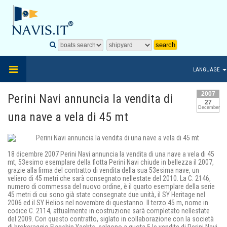
LANGUAGE
2007
Perini Navi annuncia la vendita di
27
December
una nave a vela di 45 mt
18 dicembre 2007 Perini Navi annuncia la vendita di una nave a vela di 45
mt, 53esimo esemplare della flotta Perini Navi chiude in bellezza il 2007,
grazie alla firma del contratto di vendita della sua 53esima nave, un
veliero di 45 metri che sarà consegnato nellestate del 2010. La C. 2146,
numero di commessa del nuovo ordine, è il quarto esemplare della serie
45 metri di cui sono già state consegnate due unità, il SY Heritage nel
2006 ed il SY Helios nel novembre di questanno. Il terzo 45 m, nome in
codice C. 2114, attualmente in costruzione sarà completato nellestate
del 2009. Con questo contratto, siglato in collaborazione con la società
di brokeraggio Flagship Yachts, salgono a quota 5 le vendite di Perini Navi