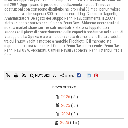
nel 2007. Oggi il piano di produzione dellazienda include 12 nuove
costruzioni con consegne distribuite nei prossimi 36 mesi per un valore
complessivo che supera i 300 milioni di euro. LIng. Giancarlo Ragnetti,
Amministratore Delegato del Gruppo Perini Navi, commenta: il 2007 è
stato un anno positivo per il Gruppo Perini Navi. Abbiamo accresciuto il
nostro market share sui mercati mondiali; è stato sviluppato con
successo il piano di potenziamento della capacità produttiva nelle sedi di
Viareggio e La Spezia e ciò ci ha consentito di ampliare lofferta prodotti,
tra cui i nuovi yacht a motore a marchio Picchiotti. E il mercato sta
rispondendo positivamente. Il Gruppo Perini Navi comprende: Perini Navi,
Perini Navi USA, Picchiotti, Cantieri Navali Beconcini, Perini Istanbul  Yildiz
Gemi.
NEWS ARCHIVE
share:
news archive
2026
( 3 )
2025
( 5 )
2024
( 3 )
2023
( 15 )