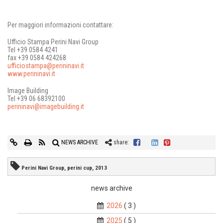
Per maggiori informazioni contattare:
Ufficio Stampa Perini Navi Group
Tel +39 0584 4241
fax +39 0584 424268
ufficiostampa@perininavi.it
www.perininavi.it
Image Building
Tel +39 06 68392100
perininavi@imagebuilding.it
NEWS ARCHIVE
share:
Perini Navi Group, perini cup, 2013
news archive
2026
( 3 )
2025
( 5 )