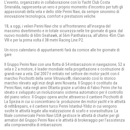
L’evento, organizzato in collaborazione con lo Yacht Club Costa
Smeralda, rappresenta un vero e proprio momento d’incontro per tutti gli
appassionati della vela e dello stile Perini Navi, da sempre sinonimo di
innovazione tecnologica, comfort e prestazioni veliche.
18, a oggi, i velieri Perini Navi che si affronteranno all’insegna del
massimo divertimento e in totale sicurezza nelle tre giornate di gara: dal
nuovo modello di 60m Seahawk, al 56m Panthalassa, all’ultimo 45m Clan
VIII e per la prima volta il 38 metri Racing Line P2.
Un ricco calendario di appuntamenti farà da cornice alle tre giornate di
gare.
Il Gruppo Perini Navi con una flotta di 54 imbarcazioni in navigazione, 52 a
vela e 2 a motore, è leader mondiale nella progettazione e costruzione di
grandi navi a vela. Dal 2007 è entrato nel settore dei motor yacht con il
marchio Picchiotti della serie Vitruvius®, rilanciando così lo storico
marchio rilevato agli inizi degli anni Novanta. Il Gruppo è costituito da
Perini Navi, nata negli anni Ottanta grazie a un’idea di Fabio Perini che ha
ideato e sviluppato un rivoluzionario sistema automatico per il controllo
del piano velico. Il Gruppo opera anche attraverso il cantiere Picchiotti di
La Spezia in cui si concentrano la produzione dei motor yacht e le attività
di refit&repairs, e il cantiere turco Perini Istanbul-Yildiz in cui vengono
svolte le attività legate alla realizzazione di scafo e sovrastruttura. La
filiale commerciale Perini Navi USA gestisce le attività di charter per gli
armatori del Gruppo Perini Navi e le attività di brokeraggio per l’assistenza
alla compravendita di imbarcazioni.