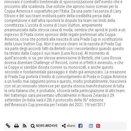
rinnovare il contratto trentennale di sponsorizzazione dell’evento che è
prossimo alla scadenza. Due notizie che aprono nuovi scenari per la
Coppa America e soprattutto per l’Italia. Da una parte l’assenza di Larry
Ellison e del suo team restituirà parte della credibilità persa dalla
competizione e dall’altra riporterà le dispute tra team nei limiti della
correttezza. L’uscita di scena di Louis Vuitton, ampiamente
preannunciata dalla stessa casa di moda, sembra che aprirà le porte a un
ingresso di Prada come sponsor delle regate preliminari alla Coppa
America, cosa che porterà alla nascita di una Prada Cup in sostituzione
della Louis Vuitton Cup. Non è ancora chiaro se la nascita di Prada Cup
sia parte degli accordi fatti da Bertelli con i neozelandesi quando questo
ha ritirato dalla Coppa il suo team (Luna Rossa). Al momento di
quell’accordo si sa, per stessa ammissione di Bertelli, che Luna Rossa
doveva diventare Challenge of Record, come in effetti è avvenuto, e che
la Coppa si sarebbe dovuta correre su monoscafi, e anche questo
secondo e fondamentale passaggio è stato già annunciato. La creazione
di Prada Cup porterà il livello di coinvolgimento di Prada in Coppa America
a un livello mai raggiunto prima e questo, molto probabilmente, trascinerà
con sé un rinnovato interesse per questa storica manifestazione di tutta
la vela italiana che, è probabile, sfocerà nella partecipazione di altri team.
Nel frattempo sarà presentato ufficialmente in Nuova Zelanda il 29
settembre (in Italia sarà il 28) il protocollo della 36° edizione
dell’America’s Cup prevista per l’estate del 2021. 19/set/2017
NEWS ARCHIVE
share: