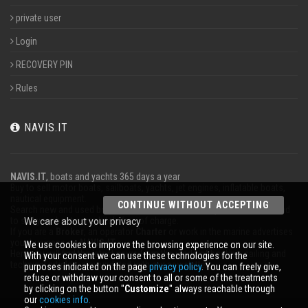
private user
Login
RECOVERY PIN
Rules
NAVIS.IT
NAVIS.IT
, boats and yachts 365 days a year
Buy to sell motor boats, sailboats, yachts, jet engines, inflatable boats,
nautical equipment.
CONTINUE WITHOUT ACCEPTING
Search new and used boats in our database or even post a classified ad
to sell your boat completely free of charge.
We care about your privacy
If you are a
Broker
, an operator
Charter
or work in the marine advertises
your business on
NAVIS.IT
.
We use cookies to improve the browsing experience on our site.
Here you will find the latest news from the world of boating, sailing and
With your consent we can use these technologies for the
technical articles; stay updated with our newsletter.
purposes indicated on the page
privacy policy
. You can freely give,
refuse or withdraw your consent to all or some of the treatments
by clicking on the button ''
Customize
'' always reachable through
our
cookies info.