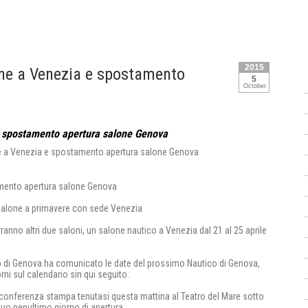
2015
ne a Venezia e spostamento
5
October
 spostamento apertura salone Genova
mento apertura salone Genova
 salone a primavere con sede Venezia
nno altri due saloni, un salone nautico a Venezia dal 21 al 25 aprile
tico di Genova ha comunicato le date del prossimo Nautico di Genova,
rni sul calendario sin qui seguito.
a conferenza stampa tenutasi questa mattina al Teatro del Mare sotto
suo penultimo giorno di apertura.