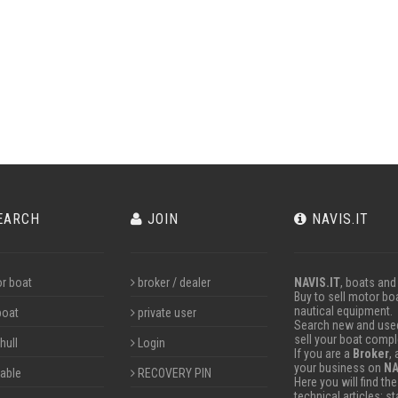
EARCH
JOIN
NAVIS.IT
r boat
broker / dealer
NAVIS.IT
, boats and
Buy to sell motor boa
nautical equipment.
boat
private user
Search new and used 
sell your boat compl
hull
Login
If you are a
Broker
,
your business on
NA
table
RECOVERY PIN
Here you will find th
technical articles; s