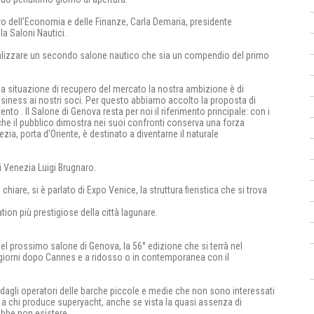
ro dell’Economia e delle Finanze, Carla Demaria, presidente
a Saloni Nautici.
realizzare un secondo salone nautico che sia un compendio del primo
na situazione di recupero del mercato la nostra ambizione è di
siness ai nostri soci. Per questo abbiamo accolto la proposta di
to . Il Salone di Genova resta per noi il riferimento principale: con i
 che il pubblico dimostra nei suoi confronti conserva una forza
zia, porta d’Oriente, è destinato a diventarne il naturale
i Venezia Luigi Brugnaro.
re, si è parlato di Expo Venice, la struttura fieristica che si trova
tion più prestigiose della città lagunare.
el prossimo salone di Genova, la 56° edizione che si terrà nel
 giorni dopo Cannes e a ridosso o in contemporanea con il
agli operatori delle barche piccole e medie che non sono interessati
a chi produce superyacht, anche se vista la quasi assenza di
ebbe non esistere.