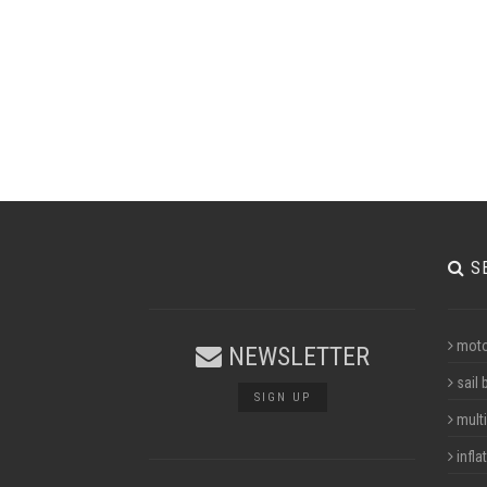
S
moto
NEWSLETTER
sail 
SIGN UP
multi
infla