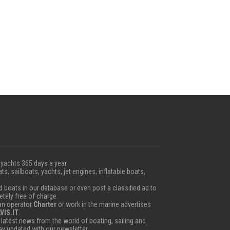
 yachts 365 days a year
ts, sailboats, yachts, jet engines, inflatable boats,
boats in our database or even post a classified ad to
etely free of charge.
 an operator
Charter
or work in the marine advertises
VIS.IT
.
e latest news from the world of boating, sailing and
tay updated with our newsletter.