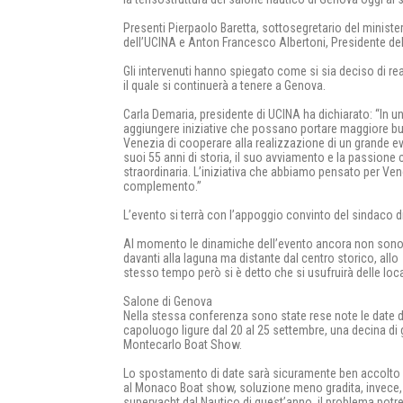
Presenti Pierpaolo Baretta, sottosegretario del ministe
dell’UCINA e Anton Francesco Albertoni, Presidente dell
Gli intervenuti hanno spiegato come si sia deciso di 
il quale si continuerà a tenere a Genova.
Carla Demaria, presidente di UCINA ha dichiarato: “In u
aggiungere iniziative che possano portare maggiore bu
Venezia di cooperare alla realizzazione di un grande even
suoi 55 anni di storia, il suo avviamento e la passione
straordinaria. L’iniziativa che abbiamo pensato per Vene
complemento.”
L’evento si terrà con l’appoggio convinto del sindaco d
Al momento le dinamiche dell’evento ancora non sono chia
davanti alla laguna ma distante dal centro storico, allo
stesso tempo però si è detto che si usufruirà delle loca
Salone di Genova
Nella stessa conferenza sono state rese note le date d
capoluogo ligure dal 20 al 25 settembre, una decina di
Montecarlo Boat Show.
Lo spostamento di date sarà sicuramente ben accolto d
al Monaco Boat show, soluzione meno gradita, invece, 
superyacht dal Nautico di quest’anno, il problema potr