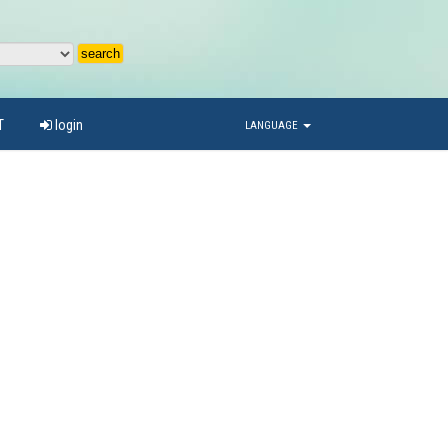
T
login
LANGUAGE