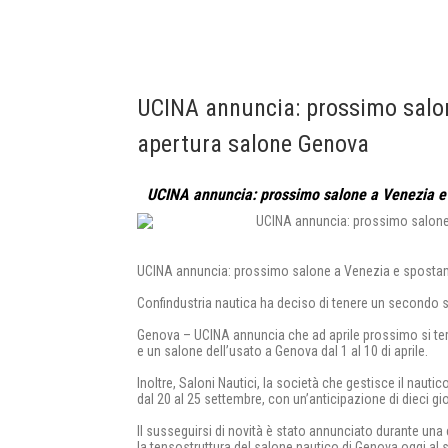
UCINA annuncia: prossimo salo
apertura salone Genova
UCINA annuncia: prossimo salone a Venezia e
UCINA annuncia: prossimo salone a Venezia e sposta
Confindustria nautica ha deciso di tenere un secondo
Genova – UCINA annuncia che ad aprile prossimo si terra
e un salone dell’usato a Genova dal 1 al 10 di aprile.
Inoltre, Saloni Nautici, la società che gestisce il nau
dal 20 al 25 settembre, con un’anticipazione di dieci gio
Il susseguirsi di novità è stato annunciato durante un
la tensostruttura del salone nautico di Genova oggi al 