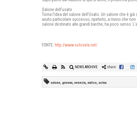
Salone dell’usato
Torna l’idea del salone dell’Usato. Un salone che è già
avuto particolare successo, ripeterlo, a meno che non si
salone destinato alle grandi barche, ha poco senso. L’a
FONTE:
http://www.solovela.net/
NEWS ARCHIVE
share:
salone, genova, venezia, natico, ucina