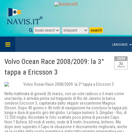
LANGUAGE
2009
Volvo Ocean Race 2008/2009: la 3°
31
March
tappa a Ericsson 3
Nella mattinata di giovedi 26 marzo, con un sole radioso e il mare come
una tavola, è arrivata prima sul traguardo di Rio de Janeiro la barca
svedese Ericsson 3, capitanata dallo skipper sessantenne Magnus
Olsson. Dopo 40 giorno e 40 notti di navigazione ha concluso la tappa più
lunga e dura di questo giro del globo. La tappa numero 5, Qingdao - Rio, di
12.350 miglia. Ricordate le foto scattate poco prima di passare Capo
Horn ? Bufera, 60 nodi di vento, onde di 8 metri. Insomma, linferno. Ma
dopo aver superato il Capo la situazione è decisamente migliorata, anche
se la risalita della costa argentina è stata tatticamente impegnativa per i