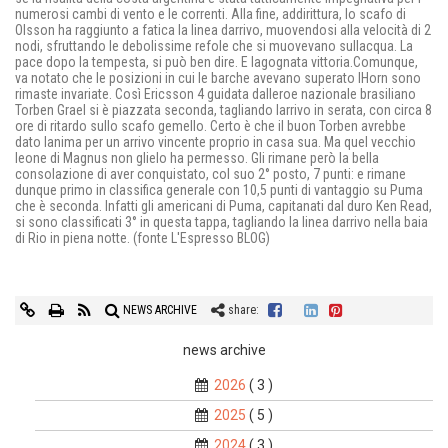
numerosi cambi di vento e le correnti. Alla fine, addirittura, lo scafo di
Olsson ha raggiunto a fatica la linea darrivo, muovendosi alla velocità di 2
nodi, sfruttando le debolissime refole che si muovevano sullacqua. La
pace dopo la tempesta, si può ben dire. E lagognata vittoria.Comunque,
va notato che le posizioni in cui le barche avevano superato lHorn sono
rimaste invariate. Così Ericsson 4 guidata dalleroe nazionale brasiliano
Torben Grael si è piazzata seconda, tagliando larrivo in serata, con circa 8
ore di ritardo sullo scafo gemello. Certo è che il buon Torben avrebbe
dato lanima per un arrivo vincente proprio in casa sua. Ma quel vecchio
leone di Magnus non glielo ha permesso. Gli rimane però la bella
consolazione di aver conquistato, col suo 2° posto, 7 punti: e rimane
dunque primo in classifica generale con 10,5 punti di vantaggio su Puma
che è seconda. Infatti gli americani di Puma, capitanati dal duro Ken Read,
si sono classificati 3° in questa tappa, tagliando la linea darrivo nella baia
di Rio in piena notte. (fonte L'Espresso BLOG)
NEWS ARCHIVE
share:
news archive
2026
( 3 )
2025
( 5 )
2024
( 3 )