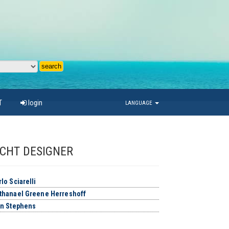
T
login
LANGUAGE
CHT DESIGNER
lo Sciarelli
thanael Greene Herreshoff
in Stephens