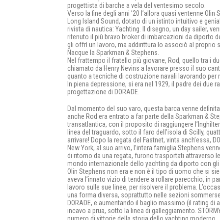
progettista di barche a vela del ventesimo secolo.
Verso la fine degli anni ’20 l’allora quasi ventenne Oli
Long Island Sound, dotato di un istinto intuitivo e geni
rivista di nautica: Yachting. Il disegno, un day sailer, v
ritenuto il più bravo broker di imbarcazioni da diporto
gli offrì un lavoro, ma addirittura lo associò al proprio 
Nacque la Sparkman & Stephens.
Nel frattempo il fratello più giovane, Rod, quello tra i du
chiamato da Henry Nevins a lavorare presso il suo cantier
quanto a tecniche di costruzione navali lavorando per m
In piena depressione, si era nel 1929, il padre dei d
progettazione di DORADE.
Dal momento del suo varo, questa barca venne definita
anche Rod era entrato a far parte della Sparkman & Ste
transatlantica, con il proposito di raggiungere l’Inghil
linea del traguardo, sotto il faro dell’isola di Scilly, qu
arrivare! Dopo la regata del Fastnet, vinta anch’essa,
New York, al suo arrivo, l’intera famiglia Stephens ven
di ritorno da una regata, furono trasportati attraverso 
mondo internazionale dello yachting da diporto con gli ono
Olin Stephens non era e non è il tipo di uomo che si sied
aveva l’innato vizio di tendere a rollare parecchio, in 
lavoro sulle sue linee, per risolvere il problema. L’o
una forma diversa, soprattutto nelle sezioni sommerse,
DORADE, e aumentando il baglio massimo (il rating di a
incavo a prua, sotto la linea di galleggiamento. STOR
numero di vittorie della storia dello yachting moderno.