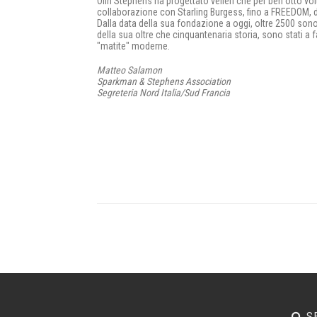
Olin Stephens ha progettato velieri che per ben otto vol
collaborazione con Starling Burgess, fino a FREEDOM, del
Dalla data della sua fondazione a oggi, oltre 2500 sono
della sua oltre che cinquantenaria storia, sono stati a f
"matite" moderne.
Matteo Salamon
Sparkman & Stephens Association
Segreteria Nord Italia/Sud Francia
S