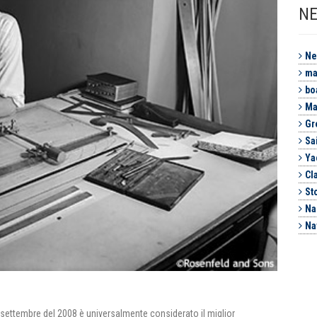
NE
Ne
ma
bo
Ma
Gr
Sa
Ya
Cl
St
Na
Na
 14 settembre del 2008 è universalmente considerato il miglior