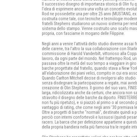
Il successivo disegno di importanza storica di Olin fu q
l’idea di esprimere ancora una volta un concetto evo
Rod ne possedette una per oltre 25 anni (MUSTANG, ex
costruita come tale, con tecniche e tecnologie moderne
fratelli Stephens studiarono un nuovo sistema per rende
sistema dello stampo. Venne costruito uno scafo maschi
propria, con fasciame in mogano delle Filippine.
Negli anni a venire l’attività dello studio divenne assai
delle carene, tra l’altro la sua collaborazione con Star
commissione di Harold Vanderbilt, vittorioso alla Cop
lavoro, da ogni parte del mondo. Nel frattempo Rod, uno d
passava oltre la metà del suo tempo a viaggiare in giro p
barche progettate dal fratello, quando stava a New Yor
all’elaborazione dei piani velici, compito in cui era as
Quando Carlton Mitchell decise di rivolgersi allo stud
senza disdegnare la partecipazione a regate, mai avre
creazione di Olin Stephens. Il giorno del suo varo, FINI
larga, ridicolizzata anche da certuni, che ancora non 
stravolto il disegno delle barche da diporto. FINISTERRE
non fu più ripetuto), e si piazzò al primo o al secondo 
vantaggio di rating, che come negli anni ’30 premiava l
Oltre a progetti di barche "normali", destinate quindi a 
perciò con interni confortevoli e lussuosi (quindi pesa
racers. La barca che per definizione appartiene a questa
della propria bandiera nella più famosa tra le regate in