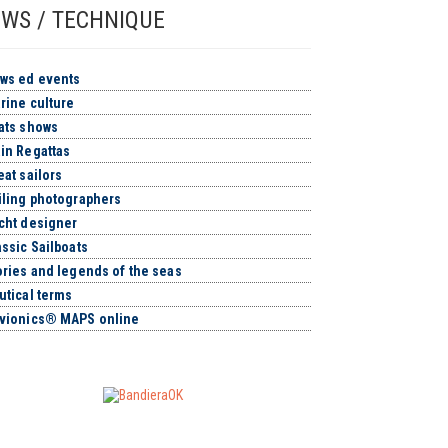
WS / TECHNIQUE
ws ed events
rine culture
ats shows
in Regattas
eat sailors
iling photographers
cht designer
assic Sailboats
ories and legends of the seas
utical terms
vionics® MAPS online