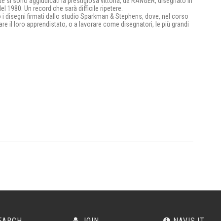
te si sono aggiudicati la prestigiosa vittoria, da RANGER, disegnato in
 1980. Un record che sarà difficile ripetere.
 i disegni firmati dallo studio Sparkman & Stephens, dove, nel corso
are il loro apprendistato, o a lavorare come disegnatori, le più grandi
EARCH
JOIN
NAVIS.IT