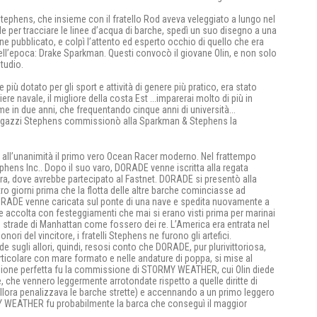
n Stephens, che insieme con il fratello Rod aveva veleggiato a lungo nel
ale per tracciare le linee d’acqua di barche, spedì un suo disegno a una
enne pubblicato, e colpì l’attento ed esperto occhio di quello che era
 dell’epoca: Drake Sparkman. Questi convocò il giovane Olin, e non solo
studio.
e più dotato per gli sport e attività di genere più pratico, era stato
e navale, il migliore della costa Est ...imparerai molto di più in
e in due anni, che frequentando cinque anni di università...
ue ragazzi Stephens commissionò alla Sparkman & Stephens la
 all’unanimità il primo vero Ocean Racer moderno. Nel frattempo
phens Inc.. Dopo il suo varo, DORADE venne iscritta alla regata
terra, dove avrebbe partecipato al Fastnet. DORADE si presentò alla
attro giorni prima che la flotta delle altre barche cominciasse ad
 DORADE venne caricata sul ponte di una nave e spedita nuovamente a
ne accolta con festeggiamenti che mai si erano visti prima per marinai
le strade di Manhattan come fossero dei re. L’America era entrata nel
ri del vincitore, i fratelli Stephens ne furono gli artefici.
e sugli allori, quindi, resosi conto che DORADE, pur plurivittoriosa,
particolare con mare formato e nelle andature di poppa, si mise al
ccasione perfetta fu la commissione di STORMY WEATHER, cui Olin diede
 che vennero leggermente arrotondate rispetto a quelle diritte di
llora penalizzava le barche strette) e accennando a un primo leggero
MY WEATHER fu probabilmente la barca che conseguì il maggior