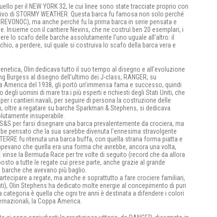
uello per il NEW YORK 32, le cui linee sono state tracciate proprio con
lutivo di STORMY WEATHER. Questa barca fu famosa non solo perché
 REVONOC), ma anche perché fu la prima barca in serie pensata e
. Insieme con il cantiere Nevins, che ne costruì ben 20 esemplari, i
re lo scafo delle barche assolutamente l’uno uguale all’altro: il
o, a perdere, sul quale si costruiva lo scafo della barca vera e
 frenetica, Olin dedicava tutto il suo tempo al disegno e all’evoluzione
ling Burgess al disegno dell’ultimo dei J-class, RANGER, su
pa America del 1938, gli portò un’immensa fama e successo, quindi
egli uomini di mare tra i più esperti e richiesti degli Stati Uniti, che
er i cantieri navali, per seguire di persona la costruzione delle
k, oltre a regatare su barche Sparkman & Stephens, si dedicava
solutamente insuperabile.
io S&S per farsi disegnare una barca prevalentemente da crociera, ma
bbe pensato che la sua sarebbe divenuta l’ennesima stravolgente
STERRE fu ritenuta una barca buffa, con quella strana forma piatta e
sapevano che quella era una forma che avrebbe, ancora una volta,
 vinse la Bermuda Race per tre volte di seguito (record che da allora
posto a tutte le regate cui prese parte, anche grazie al grande
e barche che avevano più baglio.
partecipare a regate, ma anche e soprattutto a fare crociere familiari,
nti), Olin Stephens ha dedicato molte energie al concepimento di puri
 categoria è quella che ogni tre anni è destinata a difendere i colori
ternazionali, la Coppa America.