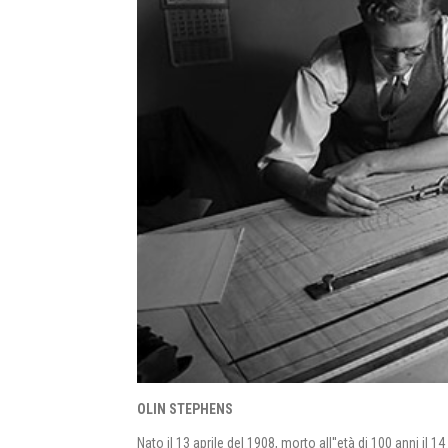
OLIN STEPHENS
Nato il 13 aprile del 1908, morto all''età di 100 anni il