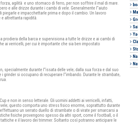
 forza, agilità e uno stomaco di ferro, per non soffrire il mal di mare.
bo
lbero e alle drizze durante i cambi di vele. Generalmente l''aiuto
Ma
 di piegarle e impacchettarle prima e dopo il cambio. Un lavoro
 altrettanta rapidità.
Gr
Sa
Ya
a prodiera della barca e supervisiona a tutte le drizze e ai cambi di
Cl
he ai verricelli, per cui è importante che sia ben impostato
St
Na
Na
an, specialmente durante l''issata delle vele; dalla sua forza e dal suo
 i grinder si occupano di recuperare l''imbando. Durante le strambate,
prua.
p e non in senso letterale. Gli uomini addetti ai verricelli, infatti,
le vele; questo comporta uno stress fisico enorme, soprattutto durante
 effettuano un serrato duello di strambate o di virate per smarcarsi a
istiche fisiche provengono spesso da altri sport, come il football, o il
attiche e il lavoro dei trimmer. Soltanto così potranno anticipare le