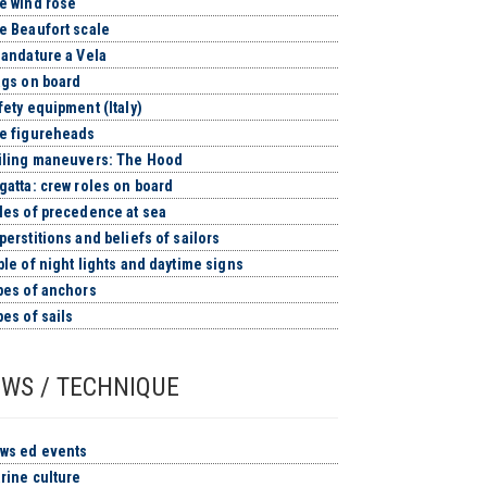
e wind rose
 Beaufort scale
andature a Vela
gs on board
ety equipment (Italy)
e figureheads
iling maneuvers: The Hood
atta: crew roles on board
es of precedence at sea
erstitions and beliefs of sailors
le of night lights and daytime signs
es of anchors
es of sails
WS / TECHNIQUE
ws ed events
rine culture