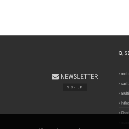
S
moto
NEWSLETTER
sail 
SIGN UP
multi
infla
Char
mari