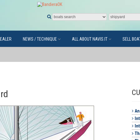
DEALER
NEWS / TECHNIQUE
ALL ABOUT NAVIS.IT
SELL BOA
CU
ard
An
Int
Int
Th