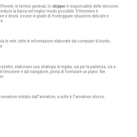
ferenti. In termini generali, lo
skipper
è responsabile delle decisioni
nduce la barca nel miglior modo possibile. Il timoniere è
ture e dovrà essere in grado di fronteggiare situazioni delicate e
re.
gola le vele, tutte le informazioni elaborate dai computer di bordo,
a.
 pozzetto, elaborano una strategia di regata, sia per la partenza, sia a
 timoniere e dal navigatore, prima di formulare un piano. Nei
re.
servatore invitato dall''armatore, a volte è l''armatore stesso.