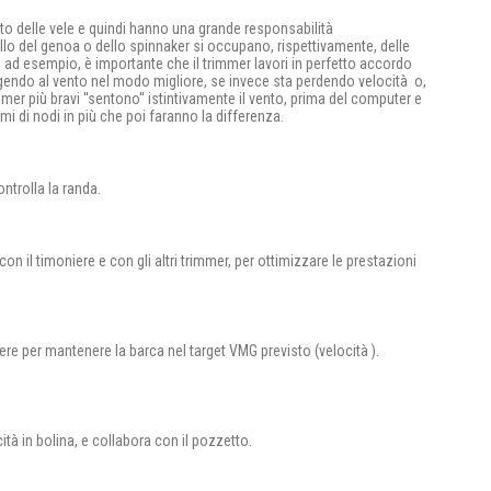
unto delle vele e quindi hanno una grande responsabilità
llo del genoa o dello spinnaker si occupano, rispettivamente, delle
o ad esempio, è importante che il trimmer lavori in perfetto accordo
ingendo al vento nel modo migliore, se invece sta perdendo velocità o,
mer più bravi ''sentono'' istintivamente il vento, prima del computer e
i di nodi in più che poi faranno la differenza.
ntrolla la randa.
on il timoniere e con gli altri trimmer, per ottimizzare le prestazioni
iere per mantenere la barca nel target VMG previsto (velocità ).
ità in bolina, e collabora con il pozzetto.