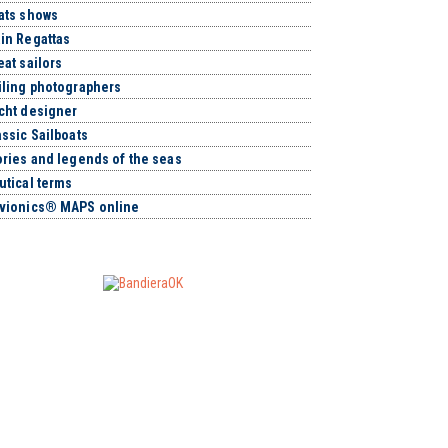
ats shows
in Regattas
eat sailors
iling photographers
cht designer
assic Sailboats
ories and legends of the seas
utical terms
vionics® MAPS online