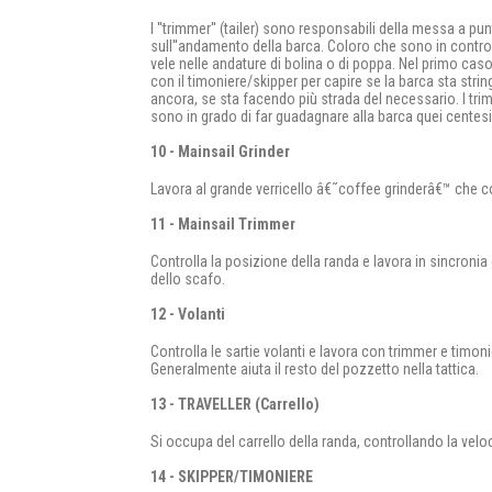
I ''trimmer'' (tailer) sono responsabili della messa a p
sull''andamento della barca. Coloro che sono in contro
vele nelle andature di bolina o di poppa. Nel primo cas
con il timoniere/skipper per capire se la barca sta str
ancora, se sta facendo più strada del necessario. I trim
sono in grado di far guadagnare alla barca quei centesim
10 - Mainsail Grinder
Lavora al grande verricello â€˜coffee grinderâ€™ che co
11 - Mainsail Trimmer
Controlla la posizione della randa e lavora in sincronia c
dello scafo.
12 - Volanti
Controlla le sartie volanti e lavora con trimmer e timon
Generalmente aiuta il resto del pozzetto nella tattica.
13 - TRAVELLER (Carrello)
Si occupa del carrello della randa, controllando la veloc
14 - SKIPPER/TIMONIERE