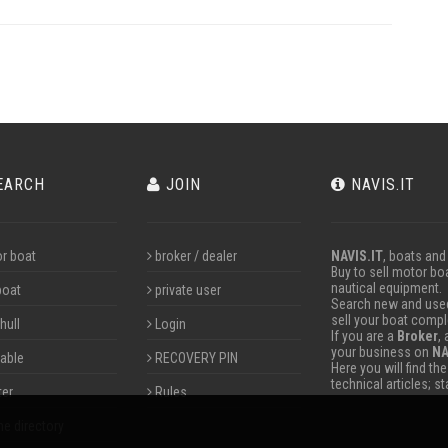
EARCH
JOIN
NAVIS.IT
r boat
broker / dealer
NAVIS.IT
, boats and
Buy to sell motor boa
nautical equipment.
boat
private user
Search new and used 
sell your boat compl
hull
Login
If you are a
Broker
,
your business on
NA
table
RECOVERY PIN
Here you will find th
technical articles; s
ter
Rules
ne directory