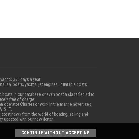
 yachts 365 days a year
ts, sailboats, yachts, jet engines, inflatable boats,
boats in our database or even post a classified ad to
etely free of charge.
 an operator
Charter
or work in the marine advertises
VIS.IT
.
e latest news from the world of boating, sailing and
tay updated with our newsletter.
CONTINUE WITHOUT ACCEPTING