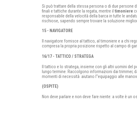
Si può trattare della stessa persona o di due persone dif
finali e tattiche durante la regata, mentre il
timoniere
co
responsabile della velocità della barca in tutte le anda
rischiose, sapendo sempre trovare la soluzione miglio
15 - NAVIGATORE
Il navigatore fornisce al tattico, al timoniere e a chi re
compresa la propria posizione rispetto al campo di gar
16/17 - TATTICO / STRATEGA
Il tattico e lo stratega, insieme con gli altri uomini del
lungo termine. Raccolgono informazioni dai trimmer, dal
momenti di necessità aiutano l''equipaggio alle manov
(OSPITE)
Non deve parlare e non deve fare niente: a volte è un os