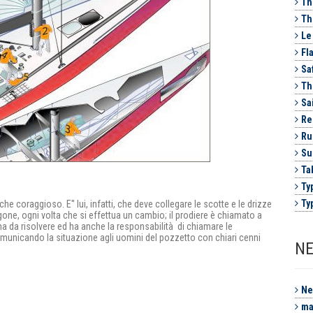
Th
The
Le 
Fla
Saf
Th
Sa
Reg
Rul
Sup
Tab
Typ
Typ
e coraggioso. E'' lui, infatti, che deve collegare le scotte e le drizze
gone, ogni volta che si effettua un cambio; il prodiere è chiamato a
ema da risolvere ed ha anche la responsabilità di chiamare le
omunicando la situazione agli uomini del pozzetto con chiari cenni
NE
Ne
ma