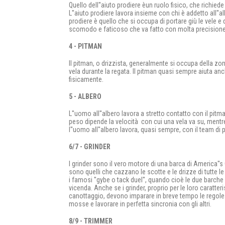
Quello dell''aiuto prodiere èun ruolo fisico, che richiede
L''aiuto prodiere lavora insieme con chi è addetto all''a
prodiere è quello che si occupa di portare giù le vele e
scomodo e faticoso che va fatto con molta precisione e
4 - PITMAN
Il pitman, o drizzista, generalmente si occupa della zon
vela durante la regata. Il pitman quasi sempre aiuta anc
fisicamente.
5 - ALBERO
L''uomo all''albero lavora a stretto contatto con il pitm
peso dipende la velocità con cui una vela va su, mentre
l''uomo all''albero lavora, quasi sempre, con il team di 
6/7 - GRINDER
I grinder sono il vero motore di una barca di America''s Cu
sono quelli che cazzano le scotte e le drizze di tutte 
i famosi ''gybe o tack duel'', quando cioè le due barche
vicenda. Anche se i grinder, proprio per le loro caratter
canottaggio, devono imparare in breve tempo le regole t
mosse e lavorare in perfetta sincronia con gli altri.
8/9 - TRIMMER