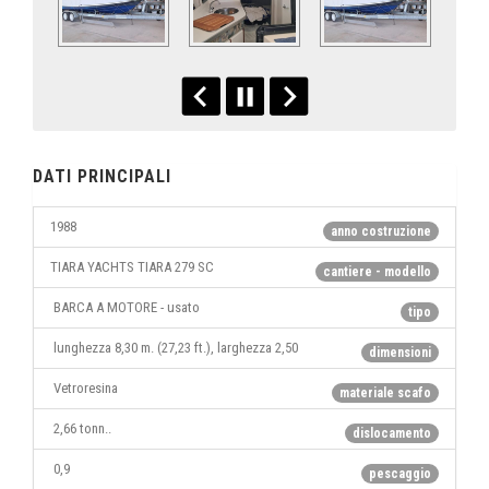
DATI PRINCIPALI
1988
anno costruzione
TIARA YACHTS TIARA 279 SC
cantiere - modello
BARCA A MOTORE - usato
tipo
lunghezza 8,30 m. (27,23 ft.), larghezza 2,50
dimensioni
Vetroresina
materiale scafo
2,66 tonn..
dislocamento
0,9
pescaggio