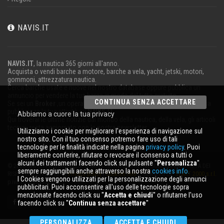
NAVIS.IT
NAVIS.IT
, la nautica 365 giorni all'anno.
Acquista o vendi barche a motore, barche a vela, yacht, jetski, motori,
gommoni, attrezzatura nautica.
Cerca barche usate e nuove nel nostro database oppure pubblica un
annuncio per vendere la tua barca in modo del tutto gratuito.
CONTINUA SENZA ACCETTARE
Se sei un
Broker
,un operatore
Charter
o lavori nel settore della nautica
pubblicizza la tua attività su
NAVIS.IT
.
Abbiamo a cuore la tua privacy
Qui troverai le ultime notizie dal mondo della nautica, della vela, gli articoli
tecnici; resta aggiornato con la nostra newsletter.
Utilizziamo i cookie per migliorare l'esperienza di navigazione sul
nostro sito. Con il tuo consenso potremo fare uso di tali
tecnologie per le finalità indicate nella pagina
privacy policy
. Puoi
liberamente conferire, rifiutare o revocare il consenso a tutti o
alcuni dei trattamenti facendo click sul pulsante ''
Personalizza
''
© 2026 NAVIS.IT® LOGHI REGISTRATI E SEGNI DISTINTIVI SONO DI PROPRIETÀ DEI
sempre raggiungibili anche attraverso la nostra
cookies info.
RISPETTIVI TITOLARI. |
Privacy policy
|
Cookies info
| powered by:
START 2000 s.r.l.
I Cookies vengono utilizzati per la personalizzazione degli annunci
p.iva IT-02134430301
pubblicitari. Puoi acconsentire all'uso delle tecnologie sopra
menzionate facendo click su ''
Accetta e chiudi
'' o rifiutarne l'uso
facendo click su ''
Continua senza accettare
''
PERSONALIZZA
ACCETTA E CHIUDI