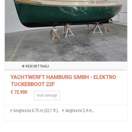
VEDI DETTAGLI
YACHTWERFT HAMBURG GMBH - ELEKTRO
TUCKERBOOT 22F
€ 72.900
Vedi dettagli
lunghezza 6,75 m.(22,1 ft.),
larghezza 2,4 m.,