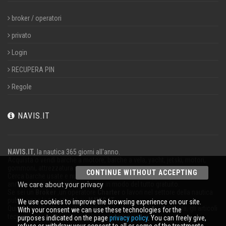
broker / operatori
privato
Login
RECUPERA PIN
Regole
NAVIS.IT
NAVIS.IT
, la nautica 365 giorni all'anno.
Acquista o vendi barche a motore, barche a vela, yacht, jetski, motori,
gommoni, attrezzatura nautica.
CONTINUE WITHOUT ACCEPTING
Cerca barche usate e nuove nel nostro database oppure pubblica un
annuncio per vendere la tua barca in modo del tutto gratuito.
We care about your privacy
Se sei un
Broker
,un operatore
Charter
o lavori nel settore della nautica
pubblicizza la tua attività su
NAVIS.IT
.
We use cookies to improve the browsing experience on our site.
Qui troverai le ultime notizie dal mondo della nautica, della vela, gli articoli
With your consent we can use these technologies for the
tecnici; resta aggiornato con la nostra newsletter.
purposes indicated on the page
privacy policy
. You can freely give,