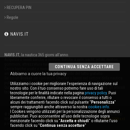
RECUPERA PIN
Regole
NAVIS.IT
NAVIS.IT
, la nautica 365 giorni all'anno.
Acquista o vendi barche a motore, barche a vela, yacht, jetski, motori,
gommoni, attrezzatura nautica.
CONTINUA SENZA ACCETTARE
Cerca barche usate e nuove nel nostro database oppure pubblica un
annuncio per vendere la tua barca in modo del tutto gratuito.
Abbiamo a cuore la tua privacy
Se sei un
Broker
,un operatore
Charter
o lavori nel settore della nautica
pubblicizza la tua attività su
NAVIS.IT
.
Utilizziamo i cookie per migliorare l'esperienza di navigazione sul
Qui troverai le ultime notizie dal mondo della nautica, della vela, gli articoli
nostro sito. Con il tuo consenso potremo fare uso di tali
tecnici; resta aggiornato con la nostra newsletter.
tecnologie per le finalità indicate nella pagina
privacy policy
. Puoi
liberamente conferire, rifiutare o revocare il consenso a tutti o
alcuni dei trattamenti facendo click sul pulsante ''
Personalizza
''
sempre raggiungibili anche attraverso la nostra
cookies info.
I Cookies vengono utilizzati per la personalizzazione degli annunci
© 2026 NAVIS.IT® LOGHI REGISTRATI E SEGNI DISTINTIVI SONO DI PROPRIETÀ DEI
pubblicitari. Puoi acconsentire all'uso delle tecnologie sopra
RISPETTIVI TITOLARI. |
Privacy policy
|
Cookies info
| powered by:
START 2000 s.r.l.
menzionate facendo click su ''
Accetta e chiudi
'' o rifiutarne l'uso
p.iva IT-02134430301
facendo click su ''
Continua senza accettare
''