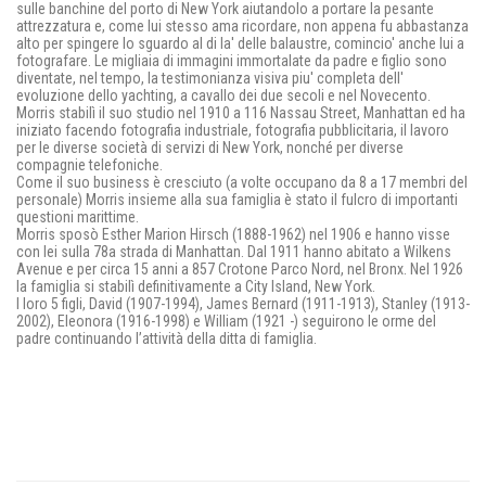
sulle banchine del porto di New York aiutandolo a portare la pesante
attrezzatura e, come lui stesso ama ricordare, non appena fu abbastanza
alto per spingere lo sguardo al di la' delle balaustre, comincio' anche lui a
fotografare. Le migliaia di immagini immortalate da padre e figlio sono
diventate, nel tempo, la testimonianza visiva piu' completa dell'
evoluzione dello yachting, a cavallo dei due secoli e nel Novecento.
Morris stabilì il suo studio nel 1910 a 116 Nassau Street, Manhattan ed ha
iniziato facendo fotografia industriale, fotografia pubblicitaria, il lavoro
per le diverse società di servizi di New York, nonché per diverse
compagnie telefoniche.
Come il suo business è cresciuto (a volte occupano da 8 a 17 membri del
personale) Morris insieme alla sua famiglia è stato il fulcro di importanti
questioni marittime.
Morris sposò Esther Marion Hirsch (1888-1962) nel 1906 e hanno visse
con lei sulla 78a strada di Manhattan. Dal 1911 hanno abitato a Wilkens
Avenue e per circa 15 anni a 857 Crotone Parco Nord, nel Bronx. Nel 1926
la famiglia si stabilì definitivamente a City Island, New York.
I loro 5 figli, David (1907-1994), James Bernard (1911-1913), Stanley (1913-
2002), Eleonora (1916-1998) e William (1921 -) seguirono le orme del
padre continuando l’attività della ditta di famiglia.