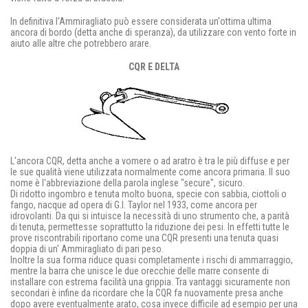
In definitiva l'Ammiragliato può essere considerata un'ottima ultima
ancora di bordo (detta anche di speranza), da utilizzare con vento forte in
aiuto alle altre che potrebbero arare.
CQR E DELTA
L'ancora CQR, detta anche a vomere o ad aratro è tra le più diffuse e per
le sue qualità viene utilizzata normalmente come ancora primaria. Il suo
nome è l'abbreviazione della parola inglese "secure", sicuro.
Di ridotto ingombro e tenuta molto buona, specie con sabbia, ciottoli o
fango, nacque ad opera di G.I. Taylor nel 1933, come ancora per
idrovolanti. Da qui si intuisce la necessità di uno strumento che, a parità
di tenuta, permettesse soprattutto la riduzione dei pesi. In effetti tutte le
prove riscontrabili riportano come una CQR presenti una tenuta quasi
doppia di un' Ammiragliato di pari peso.
Inoltre la sua forma riduce quasi completamente i rischi di ammarraggio,
mentre la barra che unisce le due orecchie delle marre consente di
installare con estrema facilità una grippia. Tra vantaggi sicuramente non
secondari è infine da ricordare che la CQR fa nuovamente presa anche
dopo avere eventualmente arato, cosa invece difficile ad esempio per una