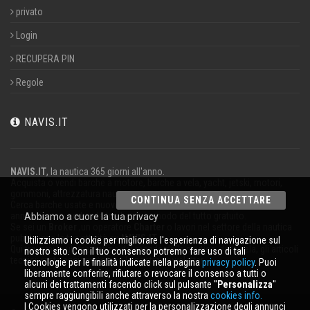
privato
Login
RECUPERA PIN
Regole
NAVIS.IT
NAVIS.IT
, la nautica 365 giorni all'anno.
Acquista o vendi barche a motore, barche a vela, yacht, jetski, motori,
gommoni, attrezzatura nautica.
CONTINUA SENZA ACCETTARE
Cerca barche usate e nuove nel nostro database oppure pubblica un
annuncio per vendere la tua barca in modo del tutto gratuito.
Abbiamo a cuore la tua privacy
Se sei un
Broker
,un operatore
Charter
o lavori nel settore della nautica
pubblicizza la tua attività su
NAVIS.IT
.
Utilizziamo i cookie per migliorare l'esperienza di navigazione sul
Qui troverai le ultime notizie dal mondo della nautica, della vela, gli articoli
nostro sito. Con il tuo consenso potremo fare uso di tali
tecnici; resta aggiornato con la nostra newsletter.
tecnologie per le finalità indicate nella pagina
privacy policy
. Puoi
liberamente conferire, rifiutare o revocare il consenso a tutti o
alcuni dei trattamenti facendo click sul pulsante ''
Personalizza
''
sempre raggiungibili anche attraverso la nostra
cookies info.
I Cookies vengono utilizzati per la personalizzazione degli annunci