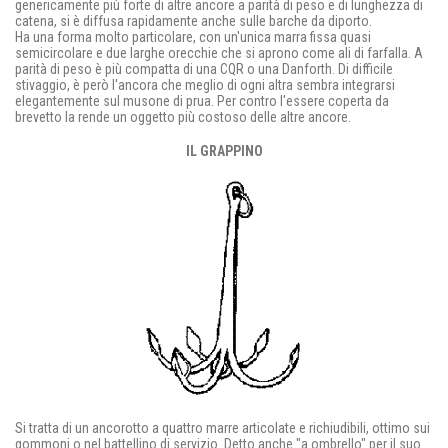
genericamente più forte di altre ancore a parità di peso e di lunghezza di
catena, si è diffusa rapidamente anche sulle barche da diporto.
Ha una forma molto particolare, con un'unica marra fissa quasi
semicircolare e due larghe orecchie che si aprono come ali di farfalla. A
parità di peso è più compatta di una CQR o una Danforth. Di difficile
stivaggio, è però l'ancora che meglio di ogni altra sembra integrarsi
elegantemente sul musone di prua. Per contro l'essere coperta da
brevetto la rende un oggetto più costoso delle altre ancore.
IL GRAPPINO
Si tratta di un ancorotto a quattro marre articolate e richiudibili, ottimo sui
gommoni o nel battellino di servizio. Detto anche "a ombrello" per il suo