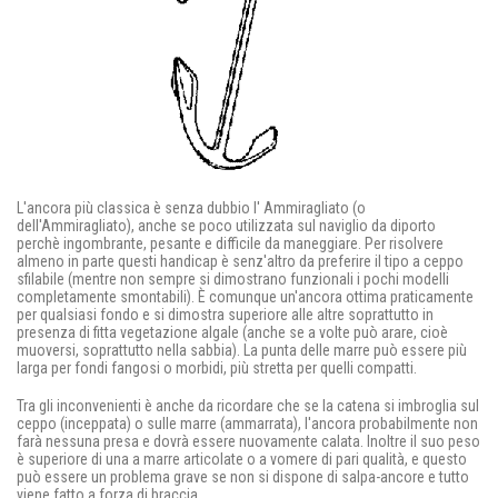
L'ancora più classica è senza dubbio l' Ammiragliato (o
dell'Ammiragliato), anche se poco utilizzata sul naviglio da diporto
perchè ingombrante, pesante e difficile da maneggiare. Per risolvere
almeno in parte questi handicap è senz'altro da preferire il tipo a ceppo
sfilabile (mentre non sempre si dimostrano funzionali i pochi modelli
completamente smontabili). È comunque un'ancora ottima praticamente
per qualsiasi fondo e si dimostra superiore alle altre soprattutto in
presenza di fitta vegetazione algale (anche se a volte può arare, cioè
muoversi, soprattutto nella sabbia). La punta delle marre può essere più
larga per fondi fangosi o morbidi, più stretta per quelli compatti.
Tra gli inconvenienti è anche da ricordare che se la catena si imbroglia sul
ceppo (inceppata) o sulle marre (ammarrata), l'ancora probabilmente non
farà nessuna presa e dovrà essere nuovamente calata. Inoltre il suo peso
è superiore di una a marre articolate o a vomere di pari qualità, e questo
può essere un problema grave se non si dispone di salpa-ancore e tutto
viene fatto a forza di braccia.