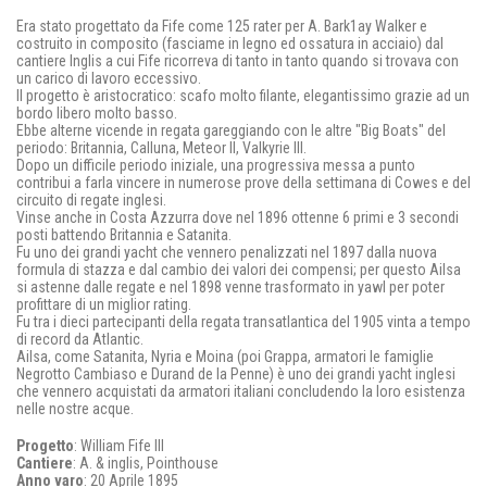
Era stato progettato da Fife come 125 rater per A. Bark1ay Walker e
costruito in composito (fasciame in legno ed ossatura in acciaio) dal
cantiere lnglis a cui Fife ricorreva di tanto in tanto quando si trovava con
un carico di lavoro eccessivo.
Il progetto è aristocratico: scafo molto filante, elegantissimo grazie ad un
bordo libero molto basso.
Ebbe alterne vicende in regata gareggiando con le altre "Big Boats" del
periodo: Britannia, Calluna, Meteor II, Valkyrie III.
Dopo un difficile periodo iniziale, una progressiva messa a punto
contribui a farla vincere in numerose prove della settimana di Cowes e del
circuito di regate inglesi.
Vinse anche in Costa Azzurra dove nel 1896 ottenne 6 primi e 3 secondi
posti battendo Britannia e Satanita.
Fu uno dei grandi yacht che vennero penalizzati nel 1897 dalla nuova
formula di stazza e dal cambio dei valori dei compensi; per questo Ailsa
si astenne dalle regate e nel 1898 venne trasformato in yawl per poter
profittare di un miglior rating.
Fu tra i dieci partecipanti della regata transatlantica del 1905 vinta a tempo
di record da Atlantic.
Ailsa, come Satanita, Nyria e Moina (poi Grappa, armatori le famiglie
Negrotto Cambiaso e Durand de la Penne) è uno dei grandi yacht inglesi
che vennero acquistati da armatori italiani concludendo la loro esistenza
nelle nostre acque.
Progetto
: William Fife III
Cantiere
: A. & inglis, Pointhouse
Anno
varo
: 20 Aprile 1895