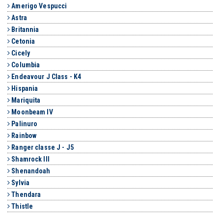
Amerigo Vespucci
Astra
Britannia
Cetonia
Cicely
Columbia
Endeavour J Class - K4
Hispania
Mariquita
Moonbeam IV
Palinuro
Rainbow
Ranger classe J - J5
Shamrock III
Shenandoah
Sylvia
Thendara
Thistle