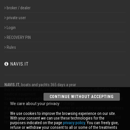
broker / dealer
private user
Login
RECOVERY PIN
Rules
NAVIS.IT
NAVIS.IT
, boats and yachts 365 days a year
Buy to sell motor boats, sailboats, yachts, jet engines, inflatable boats,
nautical equipment.
CONTINUE WITHOUT ACCEPTING
Search new and used boats in our database or even post a classified ad
to sell your boat completely free of charge.
We care about your privacy
If you are a
Broker
, an operator
Charter
or work in the marine advertises
your business on
NAVIS.IT
.
We use cookies to improve the browsing experience on our site.
Here you will find the latest news from the world of boating, sailing and
With your consent we can use these technologies for the
technical articles; stay updated with our newsletter.
purposes indicated on the page
privacy policy
. You can freely give,
refuse or withdraw your consent to all or some of the treatments